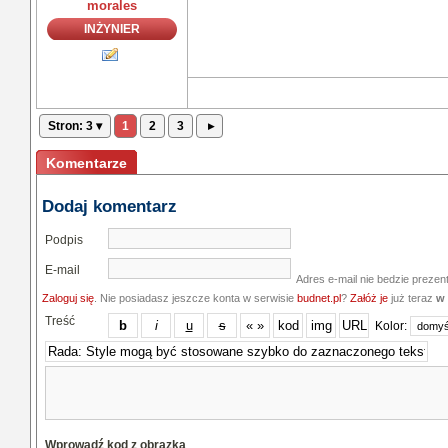
morales
INŻYNIER
Stron: 3 ▾
1
2
3
▸
Komentarze
Dodaj komentarz
Podpis
E-mail
Adres e-mail nie bedzie prezen
Zaloguj się
. Nie posiadasz jeszcze konta w serwisie
budnet.pl
?
Załóż je
już teraz
w 
Treść
Kolor:
Wprowadź kod z obrazka