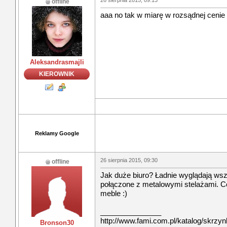
26 sierpnia 2015, 09:13
offline
aaa no tak w miarę w rozsądnej cenie
Aleksandrasmajli
KIEROWNIK
Reklamy Google
26 sierpnia 2015, 09:30
offline
Jak duże biuro? Ładnie wyglądają wsz
połączone z metalowymi stelażami. C
meble :)
_______________
http://www.fami.com.pl/katalog/skrzyn
Bronson30