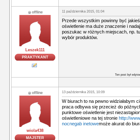
11 października 2015, 01:04
offline
Przede wszystkim powinny być jakieś
oświetlenie ma duże znaczenie i nadaj
poszukac w różnych miejscach, np. tu:h
wybór produktów.
Leszek111
PRAKTYKANT
Ten post był edyt
13 października 2015, 10:09
offline
W biurach to na pewno widziałabym 
praca odbywa się przecież do późnych
punktowe oświetlenie jest niezastąpi
oświetleniowe na tej stronie
http://www
nocnegab inetowe
może akurat do biu
wiola438
MAJSTER