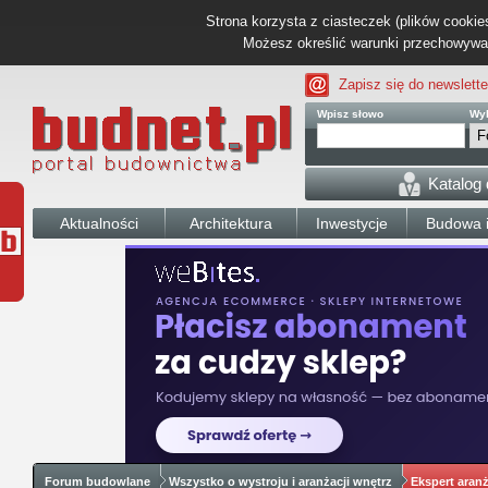
Strona korzysta z ciasteczek (plików cookies
Możesz określić warunki przechowywani
Zapisz się do newslette
Wpisz słowo
Wyb
Katalog
Aktualności
Architektura
Inwestycje
Budowa i
Forum budowlane
Wszystko o wystroju i aranżacji wnętrz
Ekspert aranż