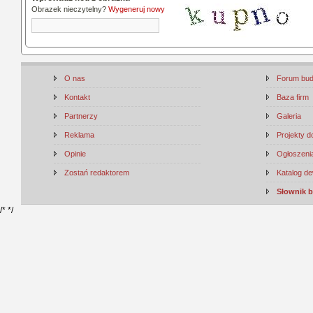
Obrazek nieczytelny?
Wygeneruj nowy
O nas
Forum bu
Kontakt
Baza firm
Partnerzy
Galeria
Reklama
Projekty 
Opinie
Ogłoszenia
Zostań redaktorem
Katalog d
Słownik 
/*
*/