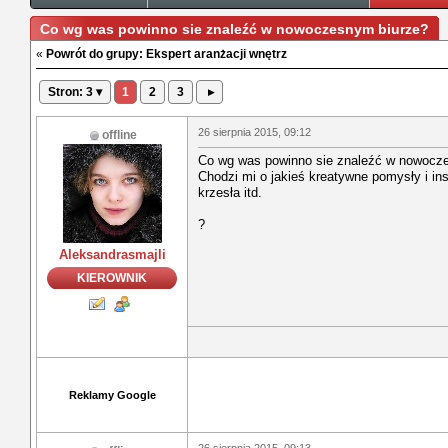
Co wg was powinno sie znaleźć w nowoczesnym biurze?
«
Powrót do grupy: Ekspert aranżacji wnętrz
Stron: 3 ▾
1
2
3
▸
26 sierpnia 2015, 09:12
offline
Co wg was powinno sie znaleźć w nowocz
Chodzi mi o jakieś kreatywne pomysły i insp
krzesła itd.
?
Aleksandrasmajli
KIEROWNIK
Reklamy Google