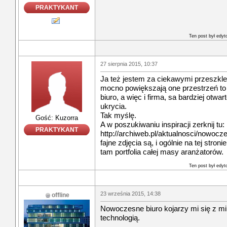
PRAKTYKANT
Ten post był edy
27 sierpnia 2015, 10:37
Ja też jestem za ciekawymi przeszkle
mocno powiększają one przestrzeń to 
biuro, a więc i firma, sa bardziej otwar
ukrycia.
Tak myślę.
Gość: Kuzorra
A w poszukiwaniu inspiracji zerknij tu:
PRAKTYKANT
http://archiweb.pl/aktualnosci/nowocze
fajne zdjęcia są, i ogólnie na tej str
tam portfolia całej masy aranżatorów.
Ten post był edy
23 września 2015, 14:38
offline
Nowoczesne biuro kojarzy mi się z m
technologią.