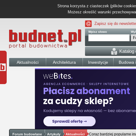
Strona korzysta z ciasteczek (plików cookies
Możesz określić warunki przechowywani
Zapisz się do newslette
Wpisz słowo
Wyb
Katalog
Aktualności
Architektura
Inwestycje
Budowa i
Coraz bardziej popularne i
Forum budowlane
Artykuły
Aktualności