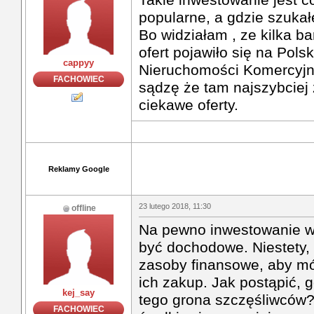
popularne, a gdzie szuka
Bo widziałam , ze kilka b
ofert pojawiło się na Polsk
cappyy
Nieruchomości Komercyj
FACHOWIEC
sądzę że tam najszybciej 
ciekawe oferty.
Reklamy Google
23 lutego 2018, 11:30
offline
Na pewno inwestowanie w
być dochodowe. Niestety, 
zasoby finansowe, aby mó
ich zakup. Jak postąpić, 
kej_say
tego grona szczęśliwców?
FACHOWIEC