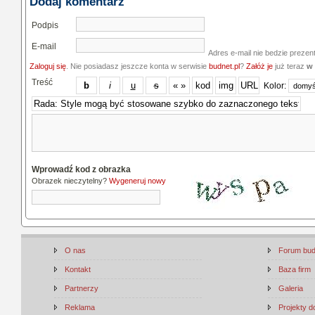
Dodaj komentarz
Podpis
E-mail
Adres e-mail nie bedzie prezen
Zaloguj się
. Nie posiadasz jeszcze konta w serwisie
budnet.pl
?
Załóż je
już teraz
w 
Treść
Kolor:
Wprowadź kod z obrazka
Obrazek nieczytelny?
Wygeneruj nowy
O nas
Forum bu
Kontakt
Baza firm
Partnerzy
Galeria
Reklama
Projekty 