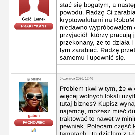
stać się bogatym, a nastę
powodu. Radzę Ci zarabia
kryptowalutami na RoboM
Gość: Lemek
niedawno wypróbowałem g
PRAKTYKANT
przyjaciół, którzy pracują 
przekonany, że to działa
tym zarabiać. Radzę prze
samemu i upewnić się.
5 czerwca 2026, 12:46
offline
Problem tkwi w tym, że w 
więcej wolnych lokali uży
tutaj biznes? Kupisz wynaj
najemcę, możesz mieć du
gabon
traktować to nawet w min
FACHOWIEC
pewniak. Polecam część k
tematach. Ja działam z 