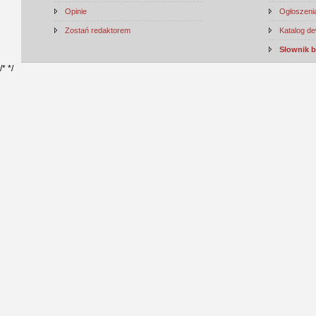
Opinie
Ogłoszenia
Zostań redaktorem
Katalog d
Słownik 
/*
*/