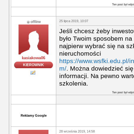
Ten post był ed
25 lipca 2019, 10:07
offline
Jeśli chcesz żeby inwest
było Twoim sposobem na 
najpierw wybrać się na sz
nieruchomości
kasiakowa06
https://www.wsfki.edu.pl/
KIEROWNIK
m/
. Można dowiedzieć się
informacji. Na pewno wart
szkolenia.
Ten post był ed
Reklamy Google
28 września 2019, 14:58