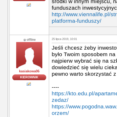
środki w innym miejscu, n
funduszach inwestycyjnyc
http://www.viennalife.pl/s
platforma-funduszy/
25 lipca 2019, 10:01
offline
Jeśli chcesz żeby inwest
było Twoim sposobem na 
najpierw wybrać się na s
dowiedzieć się wielu ciek
kasiakowa06
pewno warto skorzystać z 
KIEROWNIK
----
https://kto.edu.pl/aparta
zedaz/
https://www.pogodna.waw
orzem/