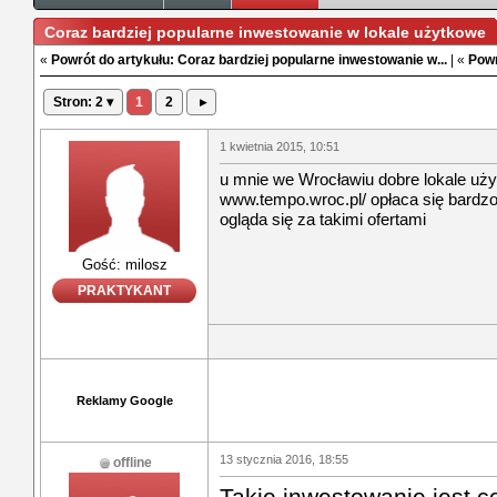
Coraz bardziej popularne inwestowanie w lokale użytkowe
«
Powrót do artykułu: Coraz bardziej popularne inwestowanie w...
| «
Powr
Stron: 2 ▾
1
2
▸
1 kwietnia 2015, 10:51
u mnie we Wrocławiu dobre lokale u
www.tempo.wroc.pl/ opłaca się bardz
ogląda się za takimi ofertami
Gość: milosz
PRAKTYKANT
Reklamy Google
13 stycznia 2016, 18:55
offline
Takie inwestowanie jest c