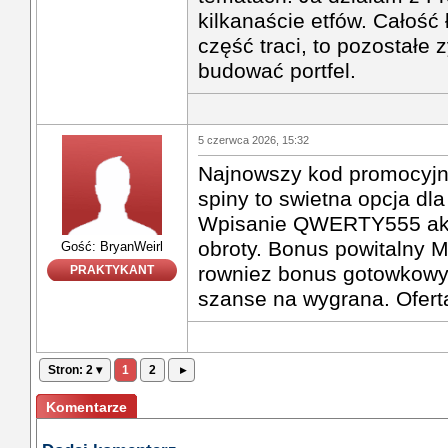
kilkanaście etfów. Całość 
część traci, to pozostałe z
budować portfel.
5 czerwca 2026, 15:32
Najnowszy kod promocyj
spiny to swietna opcja dla
Wpisanie QWERTY555 ak
obroty. Bonus powitalny 
Gość: BryanWeirl
rowniez bonus gotowkowy.
PRAKTYKANT
szanse na wygrana. Oferta
Stron: 2 ▾
1
2
▸
Komentarze