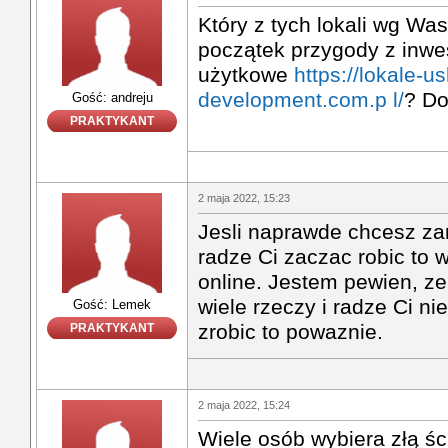
Który z tych lokali wg Wa
początek przygody z inwe
użytkowe
https://lokale-
development.com.p l/
? Do
Gość: andreju
PRAKTYKANT
2 maja 2022, 15:23
Jesli naprawde chcesz zar
radze Ci zaczac robic to 
online. Jestem pewien, ze
wiele rzeczy i radze Ci nie
Gość: Lemek
zrobic to powaznie.
PRAKTYKANT
2 maja 2022, 15:24
Wiele osób wybiera złą śc