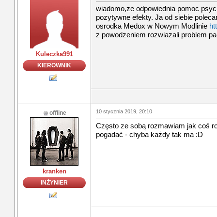
wiadomo,ze odpowiednia pomoc psyc
pozytywne efekty. Ja od siebie polec
osrodka Medox w Nowym Modlinie
ht
z powodzeniem rozwiazali problem pa
Kuleczka991
KIEROWNIK
10 stycznia 2019, 20:10
offline
Często ze sobą rozmawiam jak coś ro
pogadać - chyba każdy tak ma :D
kranken
INŻYNIER