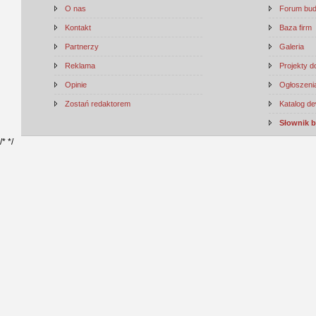
O nas
Forum bu
Kontakt
Baza firm
Partnerzy
Galeria
Reklama
Projekty 
Opinie
Ogłoszenia
Zostań redaktorem
Katalog d
Słownik 
/*
*/