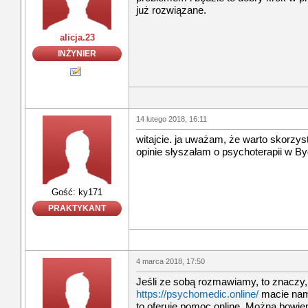
już rozwiązane.
alicja.23
INŻYNIER
14 lutego 2018, 16:11
witajcie. ja uważam, że warto skorzys
opinie słyszałam o psychoterapii w 
Gość: ky171
PRAKTYKANT
4 marca 2018, 17:50
Jeśli ze sobą rozmawiamy, to znaczy, ż
https://psychomedic.online/
macie nami
to oferuje pomoc online. Można bowi