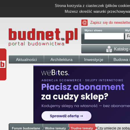
Strona korzysta z ciasteczek (plików cookies
Możesz określić warunki przechowywani
Zapisz się do newslette
Wpisz słowo
Wyb
Katalog
Aktualności
Architektura
Inwestycje
Budowa i
Czy umiecie ze sobą
Forum budowlane
Wolne tematy
Trudne tematy