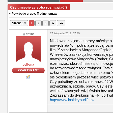
Czy umiecie ze sobą rozmawiać ?
«
Powrót do grupy: Trudne tematy
Stron: 6 ▾
1
2
3
▸
▸▸
17 listopada 2017, 07:49
offline
Niedawno znajoma z pracy mówiąc o sw
powiedziała "oni potrafią ze sobą roz
film "Słyszeliście o Morganach" gdzi
Wheelerów zaskakują konwersacje pa
nowojorczyków Morganów (Parker, Gra
rozmawiać, skoro śmieszą ich nowojor
bellona
by rezygnować z tego związku. Tata 
PRAKTYKANT
człowiekiem pogada to nie ma komu "
się określeniem prezesa więc pozwoli
Czy potrafimy ze sobą rozmawiać? W
przyjaźniach, szkole, pracy. Czy jeste
wciskać własnych wizji świata bez usł
Zapraszam do dyskusji na FN lub Twitte
http://www.insideyourlife.pl/
.