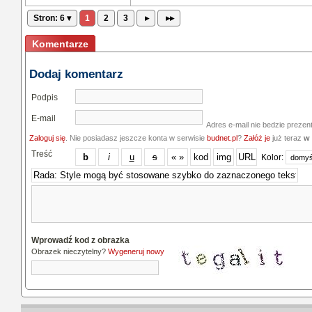
Stron: 6 ▾
1
2
3
▸
▸▸
Komentarze
Dodaj komentarz
Podpis
E-mail
Adres e-mail nie bedzie prezen
Zaloguj się
. Nie posiadasz jeszcze konta w serwisie
budnet.pl
?
Załóż je
już teraz
w 
Treść
Kolor:
Wprowadź kod z obrazka
Obrazek nieczytelny?
Wygeneruj nowy