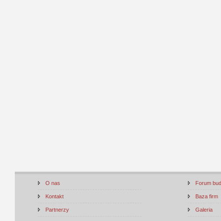
O nas
Forum bu
Kontakt
Baza firm
Partnerzy
Galeria