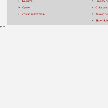
Reklama
Projekty 
Opinie
Ogłoszenia
Zostań redaktorem
Katalog d
Słownik 
/*
*/