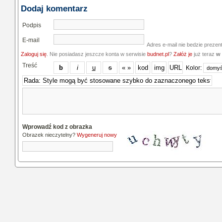
Dodaj komentarz
Podpis
E-mail
Adres e-mail nie bedzie prezen
Zaloguj się
. Nie posiadasz jeszcze konta w serwisie
budnet.pl
?
Załóż je
już teraz
w 
Treść
Kolor:
Wprowadź kod z obrazka
Obrazek nieczytelny?
Wygeneruj nowy