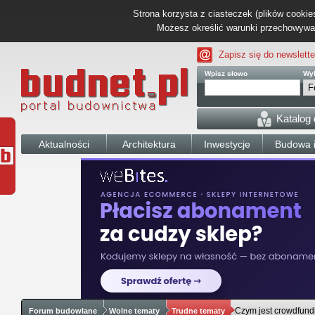
Strona korzysta z ciasteczek (plików cookies
Możesz określić warunki przechowywani
Zapisz się do newslette
Wpisz słowo
Wyb
Katalog
Aktualności
Architektura
Inwestycje
Budowa i
Czym jest crowdfund
Forum budowlane
Wolne tematy
Trudne tematy