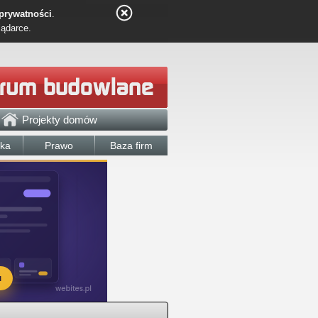
 prywatności
.
lądarce.
Projekty domów
łka
Prawo
Baza firm