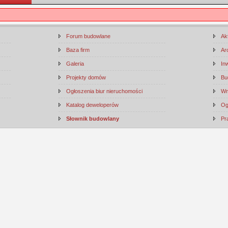
Forum budowlane
Ak
Baza firm
Ar
Galeria
In
Projekty domów
Bu
Ogłoszenia biur nieruchomości
Wn
Katalog deweloperów
Og
Słownik budowlany
Pr