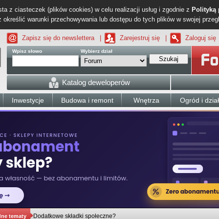
ta z ciasteczek (plików cookies) w celu realizacji usług i zgodnie z
Polityką
określić warunki przechowywania lub dostępu do tych plików w swojej przeg
Zapisz się do newslettera
|
Zarejestruj się
|
Zaloguj się
Wpisz słowo
Wybierz dział
Szukaj
Katalog deweloperów
Inwestycje
Budowa i remont
Wnętrza
Ogród i dzia
Dodatkowe składki społeczne?
dne tematy