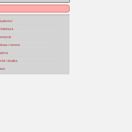
tualności
chitektura
westycje
dowa i remont
ętrza
ród i działka
awo