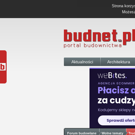
Strona korzys
Możesz 
Aktualności
Architektura
Forum budowlane
Wolne tematy
Tru