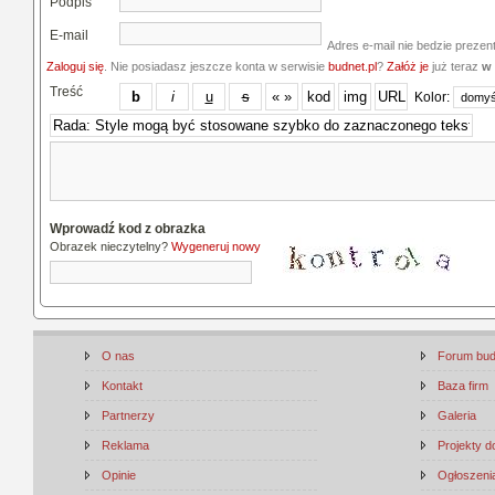
Podpis
E-mail
Adres e-mail nie bedzie prezen
Zaloguj się
. Nie posiadasz jeszcze konta w serwisie
budnet.pl
?
Załóż je
już teraz
w 
Treść
Kolor:
Wprowadź kod z obrazka
Obrazek nieczytelny?
Wygeneruj nowy
O nas
Forum bu
Kontakt
Baza firm
Partnerzy
Galeria
Reklama
Projekty 
Opinie
Ogłoszenia