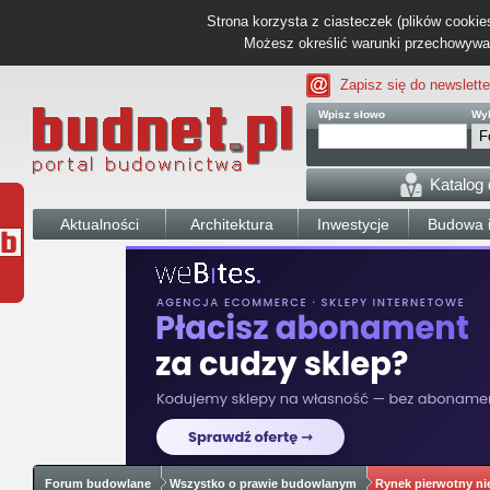
Strona korzysta z ciasteczek (plików cookies
Możesz określić warunki przechowywani
Zapisz się do newslette
Wpisz słowo
Wyb
Katalog
Aktualności
Architektura
Inwestycje
Budowa i
Forum budowlane
Wszystko o prawie budowlanym
Rynek pierwotny n