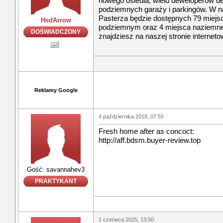
nowego osiedla, wielu deweloperów d
podziemnych garaży i parkingów. W na
Pasterza będzie dostępnych 79 miejs
HsdArrow
podziemnym oraz 4 miejsca naziemn
DOŚWIADCZONY
znajdziesz na naszej stronie interneto
Reklamy Google
4 października 2018, 07:55
Fresh home after as concoct:
http://aff.bdsm.buyer-review.top
Gość: savannahev3
PRAKTYKANT
1 czerwca 2025, 13:50