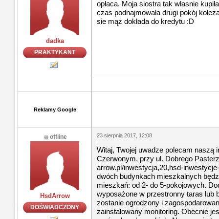
opłaca. Moja siostra tak własnie kupił
czas podnajmowała drugi pokój koleżan
sie mąż dokłada do kredytu :D
dadka
PRAKTYKANT
Reklamy Google
23 sierpnia 2017, 12:08
offline
Witaj, Twojej uwadze polecam naszą i
Czerwonym, przy ul. Dobrego Pasterza
arrow.pl/inwestycja,20,hsd-inwestycje
dwóch budynkach mieszkalnych będzi
mieszkań: od 2- do 5-pokojowych. Do
wyposażone w przestronny taras lub 
HsdArrow
zostanie ogrodzony i zagospodarowany
DOŚWIADCZONY
zainstalowany monitoring. Obecnie je