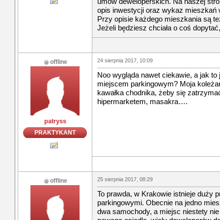
umów deweloperskich. Na naszej stron
opis inwestycji oraz wykaz mieszkań
Przy opisie każdego mieszkania są te
Jeżeli będziesz chciała o coś dopyta
24 sierpnia 2017, 10:09
offline
Noo wygląda nawet ciekawie, a jak to 
miejscem parkingowym? Moja koleżan
kawałka chodnika, żeby się zatrzymać
hipermarketem, masakra….
patryss
PRAKTYKANT
25 sierpnia 2017, 08:29
offline
To prawda, w Krakowie istnieje duży 
parkingowymi. Obecnie na jedno mies
dwa samochody, a miejsc niestety ni