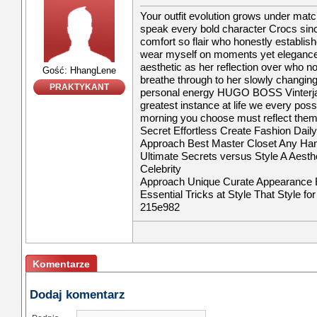
Your outfit evolution grows under ma
speak every bold character Crocs since
comfort so flair who honestly establis
wear myself on moments yet elegance
aesthetic as her reflection over who 
Gość: HhangLene
breathe through to her slowly changin
PRAKTYKANT
personal energy HUGO BOSS Vinterjac
greatest instance at life we every pos
morning you choose must reflect the
Secret Effortless Create Fashion Dail
Approach Best Master Closet Any Ha
Ultimate Secrets versus Style A Aesth
Celebrity
Approach Unique Curate Appearance 
Essential Tricks at Style That Style fo
215e982
Komentarze
Dodaj komentarz