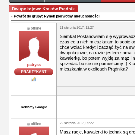
Dwupokojowe Kraków Prądnik
«
Powrót do grupy: Rynek pierwotny nieruchomości
21 sierpnia 2017, 12:27
offline
Siemka! Postanowiłam się wyprowadzi
czas co u nich mieszkałam to sobie o
chce wziąć kredyt i zacząć żyć na sw
dwupokojowe, na razie jestem sama, 
kawalerkę, bo potem wyjdę za mąż i m
sprzedać bo sie nie pomieścimy ;) Kto
patryss
mieszkania w okolicach Prądnika?
PRAKTYKANT
Reklamy Google
22 sierpnia 2017, 09:22
offline
Masz racje, kawalerki to jednak są dr