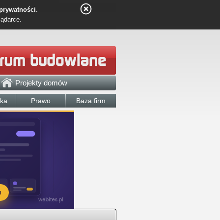
 prywatności
.
lądarce.
Projekty domów
łka
Prawo
Baza firm