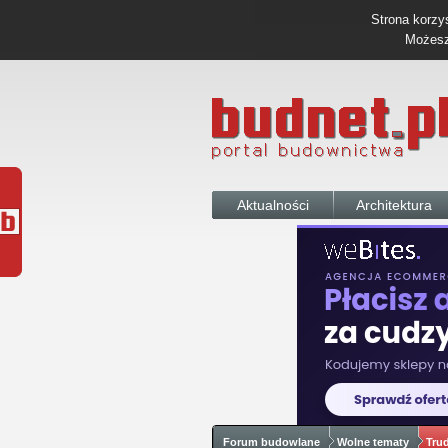
Strona korzys
Możesz 
Aktualności
Architektura
Forum budowlane
Wolne tematy
Tru