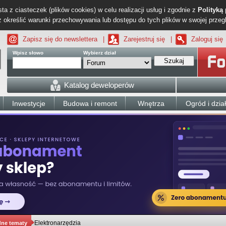
ta z ciasteczek (plików cookies) w celu realizacji usług i zgodnie z
Polityką
określić warunki przechowywania lub dostępu do tych plików w swojej przeg
Zapisz się do newslettera
|
Zarejestruj się
|
Zaloguj się
Wpisz słowo
Wybierz dział
Szukaj
Katalog deweloperów
Inwestycje
Budowa i remont
Wnętrza
Ogród i dzia
Elektronarzędzia
dne tematy