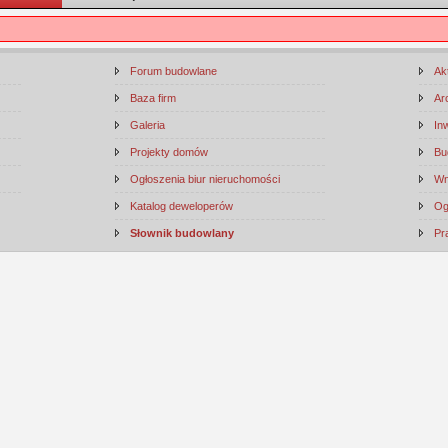
Forum budowlane
Ak
Baza firm
Ar
Galeria
In
Projekty domów
Bu
Ogłoszenia biur nieruchomości
Wn
Katalog deweloperów
Og
Słownik budowlany
Pr