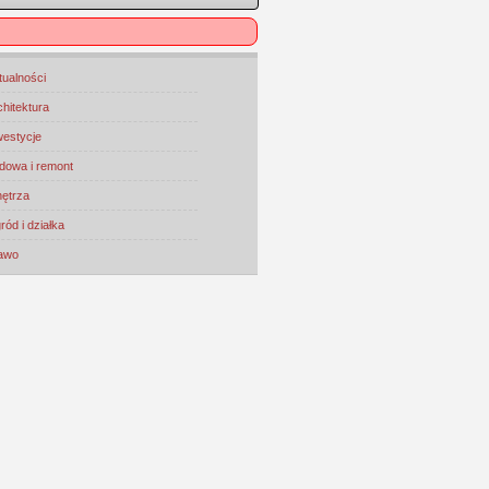
tualności
chitektura
westycje
dowa i remont
ętrza
ród i działka
awo