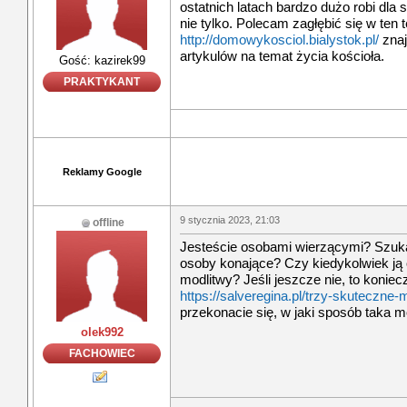
ostatnich latach bardzo dużo robi dla 
nie tylko. Polecam zagłębić się w ten 
http://domowykosciol.bialystok.pl/
znaj
artykulów na temat życia kościoła.
Gość: kazirek99
PRAKTYKANT
Reklamy Google
9 stycznia 2023, 21:03
offline
Jesteście osobami wierzącymi? Szuk
osoby konające? Czy kiedykolwiek ją 
modlitwy? Jeśli jeszcze nie, to koniecz
https://salveregina.pl/trzy-skuteczne
przekonacie się, w jaki sposób taka m
olek992
FACHOWIEC