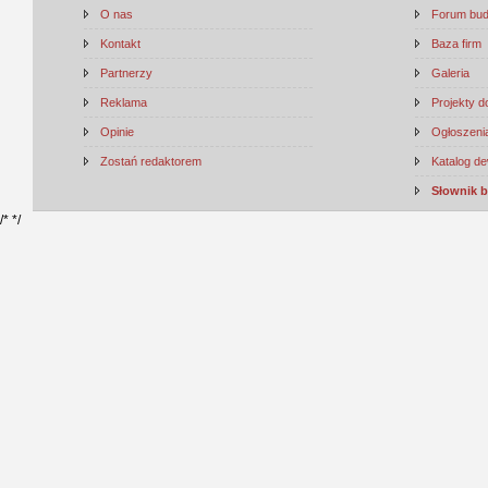
O nas
Forum bu
Kontakt
Baza firm
Partnerzy
Galeria
Reklama
Projekty 
Opinie
Ogłoszenia
Zostań redaktorem
Katalog d
Słownik 
/*
*/