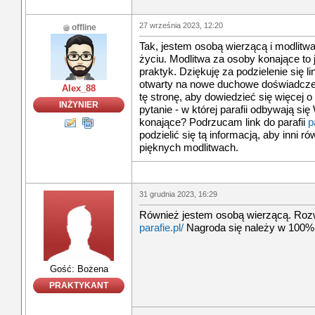
27 września 2023, 12:20
offline
Tak, jestem osobą wierzącą i modlit
życiu. Modlitwa za osoby konające to
praktyk. Dziękuję za podzielenie się l
otwarty na nowe duchowe doświadczen
Alex_88
tę stronę, aby dowiedzieć się więcej
INŻYNIER
pytanie - w której parafii odbywają s
konające? Podrzucam link do parafii
p
podzielić się tą informacją, aby inni r
pięknych modlitwach.
31 grudnia 2023, 16:29
Również jestem osobą wierzącą. Roz
parafie.pl/
Nagroda się należy w 100%
Gość: Bożena
PRAKTYKANT