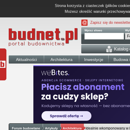
Strona korzysta z ciasteczek (plików cookies
Możesz określić warunki przechowywani
Zapisz się do newslette
Wpisz słowo
Wyb
Katalog
Aktualności
Architektura
Inwestycje
Budowa i
Idealnie wkomponowany w kr
Forum budowlane
Artykuły
Architektura