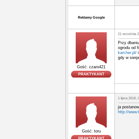
Reklamy Google
21 września 2
Przy dbani
ogrodu od f
karcher.pl/
i
gdy w sierp
Gość: czaro421
PRAKTYKANT
1 lipca 2016, 
ja postanow
http://www.t
Gość: toru
PRAKTYKANT