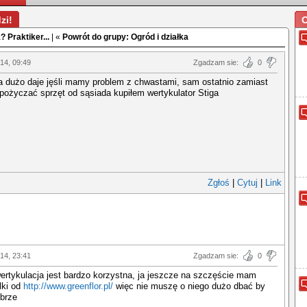
zi!
O
 Praktiker...
| «
Powrót do grupy: Ogród i działka
014, 09:49
Zgadzam sie:
0
a dużo daje jęśli mamy problem z chwastami, sam ostatnio zamiast
 pożyczać sprzęt od sąsiada kupiłem wertykulator Stiga
Zgłoś
|
Cytuj
|
Link
14, 23:41
Zgadzam sie:
0
ertykulacja jest bardzo korzystna, ja jeszcze na szczęście mam
lki od
http://www.greenflor.pl/
więc nie muszę o niego dużo dbać by
obrze