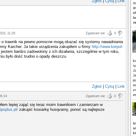
Zgłoś
|
Cytuj
|
Link
ma
d
e
b
n
015, 11:29
Zgadzam sie:
0
u o trawnik na pewno pomocne mogą okazać się systemy nawadniania
irmy Karcher. Ja takie urządzenia zakupiłem u firmy
http://www.kerpol-
 jestem bardzo zadowolony z ich dizałania, szczególnie w tym roku,
niu było dość trudno o opady deszczu
k
ry
J
Je
po
o
Zgłoś
|
Cytuj
|
Link
zn
es
05:14
Zgadzam sie:
0
iłem lepiej zająć się teraz moim trawnikiem i zamierzam w
ipsplus.pl/
zakupić kosiarkę husqvarny, ponoć są najlepsze
b
w
kt