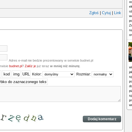
o
e
u
Zgłoś
|
Cytuj
|
Link
wa
po
Z
n
o
Adres e-mail nie bedzie prezentowany w serwisie budnet.pl
erwisie
budnet.pl
?
Załóż je
już teraz
w mniej niż minutę
.
w
ja
Kolor:
Rozmiar:
s
p
do
pi
s
pr
wr