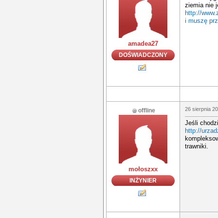
ziemia nie 
http://www.
i muszę prz
amadea27
DOŚWIADCZONY
26 sierpnia 2
offline
Jeśli chodz
http://urza
kompleksowo
trawniki.
mołoszxx
INŻYNIER