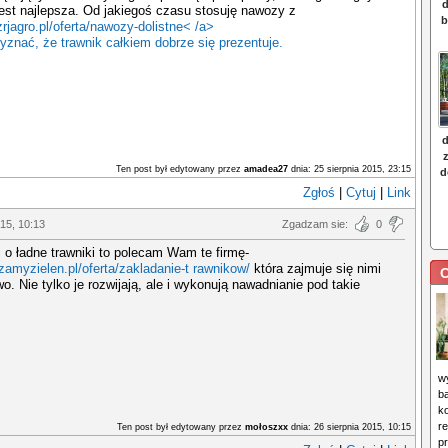
jest najlepsza. Od jakiegoś czasu stosuję nawozy z
zrjagro.pl/oferta/nawozy-dolistne< /a>
yznać, że trawnik całkiem dobrze się prezentuje.
Ten post był edytowany przez
amadea27
dnia: 25 sierpnia 2015, 23:15
Zgłoś
|
Cytuj
|
Link
015, 10:13
Zgadzam sie:
0
i o ładne trawniki to polecam Wam te firmę-
dzamyzielen.pl/oferta/zakladanie-t rawnikow/
która zajmuje się nimi
C
. Nie tylko je rozwijają, ale i wykonują nawadnianie pod takie
w
b
k
r
Ten post był edytowany przez
mołoszxx
dnia: 26 sierpnia 2015, 10:15
p