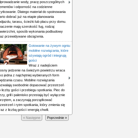
dprowadzanie wody, pracę poszczególnych
lementów i odporność na codzienne
żytkowanie. Dlatego materiał do spoinowania
rto dobrać już na etapie planowania
djazdu, tarasu, ścieżki lub placu przy domu.
naczenie mają szerokość fug, rodzaj
awierzchni, sposób wykonania podbudowy
raz przewidywane obciążenia.
Gotowanie na żywym ogniu:
mobilne rozwiązania, które
ożywiają ogród i integrują
gości
Wraz z nadejściem
iosny jedzenie na świeżym powietrzu wraca
ko jedna z najchętniej wybieranych form
pędzania czasu. Mobilne rozwiązania
ozwalają swobodnie dopasować przestrzeń
 liczby gości i przebiegu spotkania. Piec do
zzy, grill i palenisko przestają być wyłącznie
przętem, a zaczynają porządkować
zestrzeń i rytm spotkania, który zmienia się
az z liczbą gości i energią chwili.
« Następne
Poprzednie »