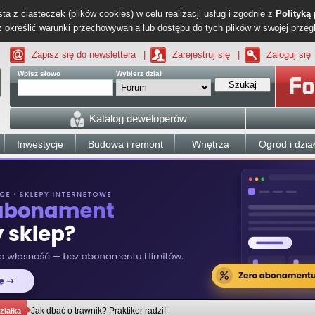
ta z ciasteczek (plików cookies) w celu realizacji usług i zgodnie z
Polityką
określić warunki przechowywania lub dostępu do tych plików w swojej przeg
Zapisz się do newslettera
|
Zarejestruj się
|
Zaloguj się
Wpisz słowo
Wybierz dział
Szukaj
Katalog deweloperów
Inwestycje
Budowa i remont
Wnętrza
Ogród i dzia
Jak dbać o trawnik? Praktiker radzi!
ziałka