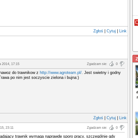
Zgłoś
|
Cytuj
|
Link
Z
a 2014, 17:15
Zgadzam sie:
0
nawoz do trawnikow z
http://www.agroteam.pl/
. Jest swietny i godny
Trawa po nim jest soczyscie zielona i bujna:)
Zgłoś
|
Cytuj
|
Link
015, 23:11
Zgadzam sie:
0
lądający trawnik wymaga naprawdę sporo pracy, szczególnie gdy