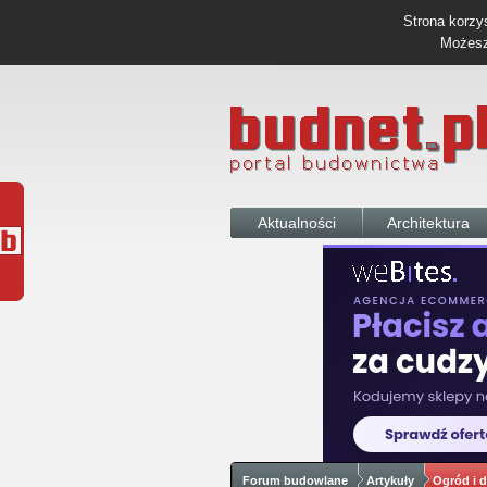
Strona korzys
Możesz 
Aktualności
Architektura
Forum budowlane
Artykuły
Ogród i d