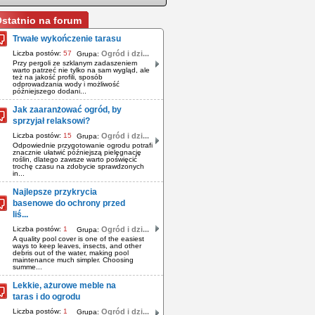
statnio na forum
Trwałe wykończenie tarasu
Liczba postów:
57
Ogród i dzi...
Grupa:
Przy pergoli ze szklanym zadaszeniem
warto patrzeć nie tylko na sam wygląd, ale
też na jakość profili, sposób
odprowadzania wody i możliwość
późniejszego dodani...
Jak zaaranżować ogród, by
sprzyjał relaksowi?
Liczba postów:
15
Ogród i dzi...
Grupa:
Odpowiednie przygotowanie ogrodu potrafi
znacznie ułatwić późniejszą pielęgnację
roślin, dlatego zawsze warto poświęcić
trochę czasu na zdobycie sprawdzonych
in...
Najlepsze przykrycia
basenowe do ochrony przed
liś...
Liczba postów:
1
Ogród i dzi...
Grupa:
A quality pool cover is one of the easiest
ways to keep leaves, insects, and other
debris out of the water, making pool
maintenance much simpler. Choosing
summe...
Lekkie, ażurowe meble na
taras i do ogrodu
Liczba postów:
1
Ogród i dzi...
Grupa: