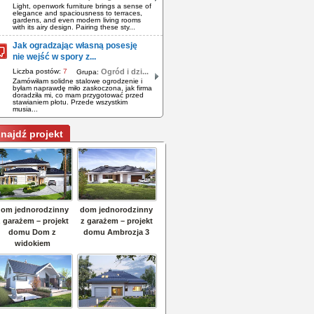
Light, openwork furniture brings a sense of
elegance and spaciousness to terraces,
gardens, and even modern living rooms
with its airy design. Pairing these sty...
Jak ogradzając własną posesję
nie wejść w spory z...
Liczba postów:
7
Ogród i dzi...
Grupa:
Zamówiłam solidne stalowe ogrodzenie i
byłam naprawdę miło zaskoczona, jak firma
doradziła mi, co mam przygotować przed
stawianiem płotu. Przede wszystkim
musia...
najdź projekt