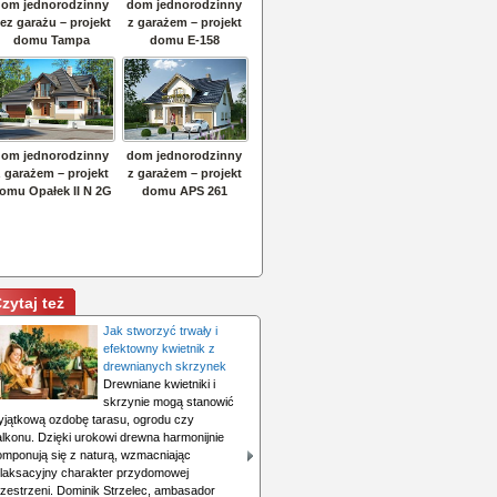
zytaj też
Jak stworzyć trwały i
efektowny kwietnik z
drewnianych skrzynek
Drewniane kwietniki i
skrzynie mogą stanowić
yjątkową ozdobę tarasu, ogrodu czy
alkonu. Dzięki urokowi drewna harmonijnie
omponują się z naturą, wzmacniając
elaksacyjny charakter przydomowej
rzestrzeni. Dominik Strzelec, ambasador