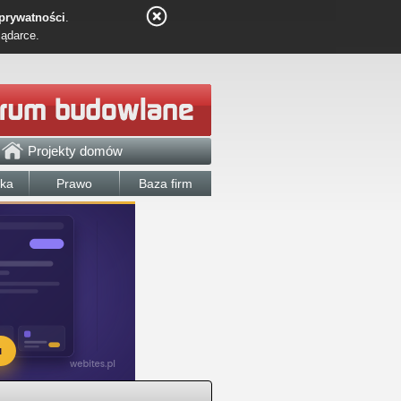
 prywatności
.
lądarce.
Projekty domów
łka
Prawo
Baza firm