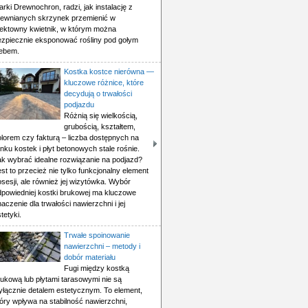
rki Drewnochron, radzi, jak instalację z
rewnianych skrzynek przemienić w
fektowny kwietnik, w którym można
ezpiecznie eksponować rośliny pod gołym
iebem.
Kostka kostce nierówna —
kluczowe różnice, które
decydują o trwałości
podjazdu
Różnią się wielkością,
grubością, kształtem,
olorem czy fakturą – liczba dostępnych na
nku kostek i płyt betonowych stale rośnie.
ak wybrać idealne rozwiązanie na podjazd?
st to przecież nie tylko funkcjonalny element
sesji, ale również jej wizytówka. Wybór
dpowiedniej kostki brukowej ma kluczowe
aczenie dla trwałości nawierzchni i jej
tetyki.
Trwałe spoinowanie
nawierzchni – metody i
dobór materiału
Fugi między kostką
rukową lub płytami tarasowymi nie są
yłącznie detalem estetycznym. To element,
óry wpływa na stabilność nawierzchni,