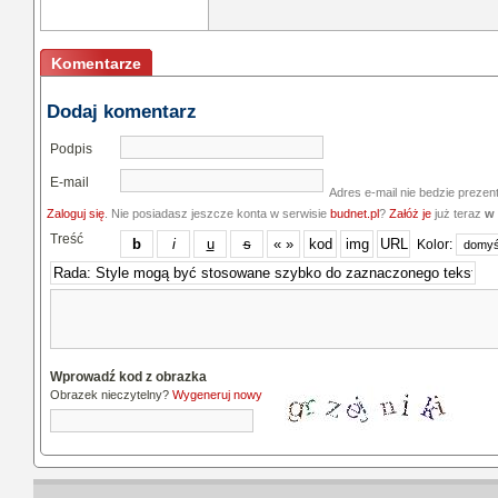
Komentarze
Dodaj komentarz
Podpis
E-mail
Adres e-mail nie bedzie prezen
Zaloguj się
. Nie posiadasz jeszcze konta w serwisie
budnet.pl
?
Załóż je
już teraz
w 
Treść
Kolor:
Wprowadź kod z obrazka
Obrazek nieczytelny?
Wygeneruj nowy