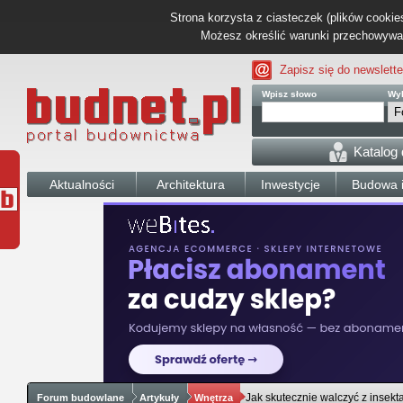
Strona korzysta z ciasteczek (plików cookies
Możesz określić warunki przechowywani
Zapisz się do newslette
Wpisz słowo
Wyb
Katalog
Aktualności
Architektura
Inwestycje
Budowa i
Jak skutecznie walczyć z insekt
Forum budowlane
Artykuły
Wnętrza