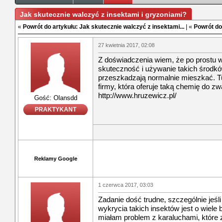
Jak skutecznie walczyć z insektami i gryzoniami?
«
Powrót do artykułu: Jak skutecznie walczyć z insektami...
| «
Powrót do
27 kwietnia 2017, 02:08
Z doświadczenia wiem, że po prostu w
skuteczność i używanie takich środkó
przeszkadzają normalnie mieszkać. T
firmy, która oferuje taką chemię do zw
http://www.hruzewicz.pl/
Gość: Olansdd
PRAKTYKANT
Reklamy Google
1 czerwca 2017, 03:03
Zadanie dość trudne, szczególnie jeśli
wykrycia takich insektów jest o wiel
miałam problem z karaluchami, które z