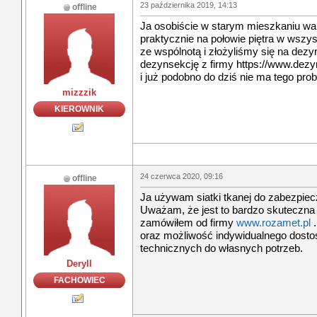
23 października 2019, 14:13
offline
Ja osobiście w starym mieszkaniu wal
praktycznie na połowie piętra w wsz
ze wspólnotą i złożyliśmy się na de
dezynsekcję z firmy https://www.dez
i już podobno do dziś nie ma tego pr
mizzzik
KIEROWNIK
24 czerwca 2020, 09:16
offline
Ja używam siatki tkanej do zabezpiecz
Uważam, że jest to bardzo skuteczna 
zamówiłem od firmy
www.rozamet.pl
.
oraz możliwość indywidualnego dost
technicznych do własnych potrzeb.
Deryll
FACHOWIEC