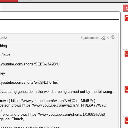
O
10:52
Zgadzam sie:
0
shing.
e Jews
w.youtube.com/shorts/SEB3w3A98rU
oney
w.youtube.com/shorts/wiu9N1H0Huc
vastating genocide in the world is being carried out by the follwoing :
brows ( https://www.youtube.com/watch?v=COx-t-Mk6UA ).
Adelson brows https://www.youtube.com/watch?v=Nr0LkA7VW7Q.
sk.
 mellonand brows https://www.youtube.com/shorts/1XJ893-kAh0
elical Church,