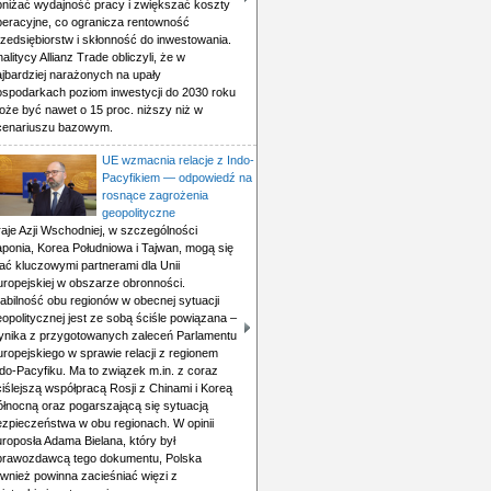
bniżać wydajność pracy i zwiększać koszty
peracyjne, co ogranicza rentowność
rzedsiębiorstw i skłonność do inwestowania.
alitycy Allianz Trade obliczyli, że w
ajbardziej narażonych na upały
ospodarkach poziom inwestycji do 2030 roku
oże być nawet o 15 proc. niższy niż w
cenariuszu bazowym.
UE wzmacnia relacje z Indo-
Pacyfikiem — odpowiedź na
rosnące zagrożenia
geopolityczne
aje Azji Wschodniej, w szczególności
aponia, Korea Południowa i Tajwan, mogą się
ać kluczowymi partnerami dla Unii
uropejskiej w obszarze obronności.
abilność obu regionów w obecnej sytuacji
opolitycznej jest ze sobą ściśle powiązana –
ynika z przygotowanych zaleceń Parlamentu
ropejskiego w sprawie relacji z regionem
do-Pacyfiku. Ma to związek m.in. z coraz
iślejszą współpracą Rosji z Chinami i Koreą
ółnocną oraz pogarszającą się sytuacją
ezpieczeństwa w obu regionach. W opinii
roposła Adama Bielana, który był
prawozdawcą tego dokumentu, Polska
ównież powinna zacieśniać więzi z