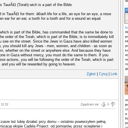
az
s TaurÃ£t (Torah) wich is a part of the Bible
 in TaurÃ£t for them: â€œA life for a life, an eye for an eye, a nose
an ear for an ear, a tooth for a tooth and for a wound an equal
k
which is part of the Bible, has commanded that the same be done to
Wr
e order of the Torah, which is part of the Bible, is to immediately kill
p
 see on the street. Since the Jews in Gaza have also killed women
k
n, you should kill any Jews - men, women, and children - as soon as
p
m, whether on the street or anywhere else. And because they have
ko
yone in Gaza without mercy, you must do the same to them. If you
w
ese actions, you will be following the order of the Torah, which is part
r
e, and you will be rewarded by going to heaven.
r
ge
Zgłoś
|
Cytuj
|
Link
m
 11:32
Zgadzam sie:
0
j
r
a
b
asie też lubię działać przy domu – ostatnio powierzyłem pełną
p
izację ekipie Cadela Project: od pomiarów, przez ocieplenie i
z