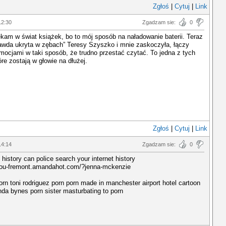
Zgłoś
|
Cytuj
|
Link
12:30
Zgadzam sie:
0
kam w świat książek, bo to mój sposób na naładowanie baterii. Teraz
awda ukryta w zębach” Teresy Szyszko i mnie zaskoczyła, łączy
mocjami w taki sposób, że trudno przestać czytać. To jedna z tych
óre zostają w głowie na dłużej.
Zgłoś
|
Cytuj
|
Link
14:14
Zgadzam sie:
0
 history can police search your internet history
rkou-fremont.amandahot.com/?jenna-mckenzie
porn toni rodriguez porn porn made in manchester airport hotel cartoon
a bynes porn sister masturbating to porn