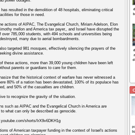
ad power outages.
has resulted in the demolition of 48 hospitals, eliminating critical
acilities for those in need.
he actions of AIPAC, The Evangelical Church, Miriam Adelson, Elon
imothy mellon and America tax payer,, and Israel have disrupted the
f over 785,000 students, with 494 schools and universities being
destroyed, many due to aerial bombardments.
lso targeted 981 mosques, effectively silencing the prayers of the
eking divine assistance.
 of these actions, more than 39,000 young children have been left
ithout parents or guardians to care for them.
asize that the historical context of warfare has never witnessed a
ere 80% of a nation has been devastated, 100% of its populace has
ed, and 50% of the casualties are children.
C
tive to recognize the gravity of the situation.
ns such as AIPAC and the Evangelical Church in America are
g to what can only be described as genocide.
w.youtube.com/shorts/IrX9v6DKH1g
p
tions of American taxpayer funding in the context of Israel's actions
b