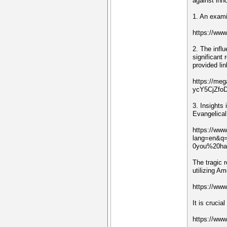
against inn
1. An examin
https://ww
2. The influ
significant
provided lin
https://m
ycY5CjZfo
3. Insights
Evangelical
https://ww
lang=en&q
0you%20ha
The tragic r
utilizing A
https://ww
It is cruci
https://ww