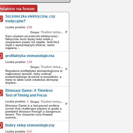
statnio na forum
Szczoteczka elektryczna, czy
tradycyjna?
Liczba postów:
236
Trudne tema...
Grupa:
Sam używam szczoteczki elektrycznej i
faktycznie dużo lepiej radzi sobie z
usuwaniem osadu niż zwykła. Jeśli ktoś
myśli o wyraźniejszym efekcie, warto
najpierw....
profilaktyka stomatologiczna
Liczba postów:
138
Trudne tema...
Grupa:
Regularna profilaktyka stomatologiczna to
najprostszy sposób, żeby uniknąć
poważniejszego leczenia w przyszłości, a
mimo to wiele osób odwiedza dentystę
dopiero...
Dinosaur Game: A Timeless
Test of Timing and Focus
Liczba postów:
1
Trudne tema...
Grupa:
Dinosaur Game is a fast-paced endless
runner that challenges players to guide a
pixelated dinosaur through a dangerous
desert. The character runs forward
automa...
Dobry sklep stomatologiczny
Liczba postów:
114