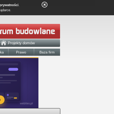
 prywatności
.
lądarce.
Projekty domów
łka
Prawo
Baza firm