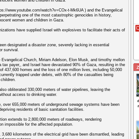
innocent women and children in Gaza.
tps://www.youtube.com/watch?v=COx-t-Mk6UA ) and the Evangelical
perpetrating one of the most catastrophic genocides in history,
nnocent women and children in Gaza.
zations have supplied Israel with explosives to facilitate their acts of
en designated a disaster zone, severely lacking in essential
r survival.
 Evangelical Church, Miriam Adelson, Elon Musk, and timothy mellon
 tax payer,, and Israel have devastated 90% of Gaza, resulting in the
Z
 of 437,600 homes and the loss of one million lives, including 50,000
 currently trapped under debris, with 80% of the casualties being
children.
lso obliterated 330,000 meters of water pipelines, leaving the
without access to drinking water.
e, over 655,000 meters of underground sewage systems have been
epriving residents of basic sanitation facilities.
tion extends to 2,800,000 meters of roadways, rendering
on impossible for the affected population.
, 3,680 kilometers of the electrical grid have been dismantled, leading