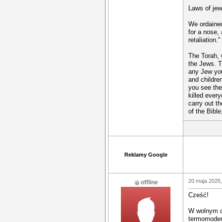
Laws of jew
We ordained
for a nose, 
retaliation."
The Torah, 
the Jews. Th
any Jew you
and childre
you see the
killed ever
carry out th
of the Bibl
Reklamy Google
20 maja 2025,
offline
Cześć!
W wolnym cz
termomodern