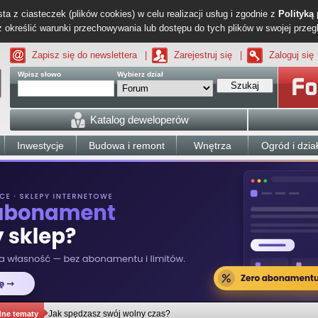
ta z ciasteczek (plików cookies) w celu realizacji usług i zgodnie z
Polityką
określić warunki przechowywania lub dostępu do tych plików w swojej przeg
Zapisz się do newslettera
|
Zarejestruj się
|
Zaloguj się
Wpisz słowo
Wybierz dział
Szukaj
Katalog deweloperów
Inwestycje
Budowa i remont
Wnętrza
Ogród i dzia
Jak spędzasz swój wolny czas?
dne tematy