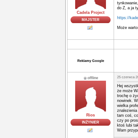
tynkowanie,
do Z, a ja 
Cadela Project
https://kad
MAJSTER
Może warto
Reklamy Google
25 czerwca 2
offline
Hej wszystk
że może Was
trochę o ży
nowinek. Ws
wielka prof
znalezienia
Rios
tam coś, co
czy po pros
INŻYNIER
ktoś lubi t
Wam przypa