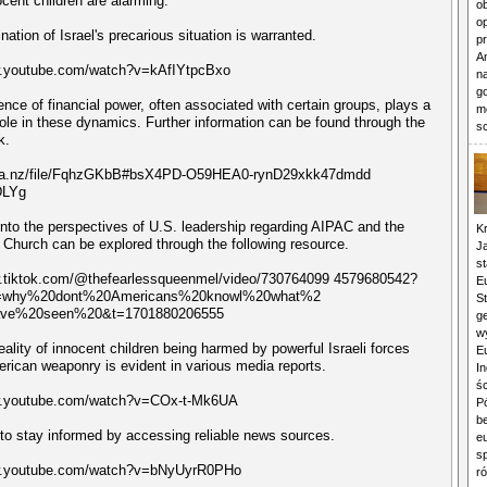
ocent children are alarming.
o
o
ation of Israel's precarious situation is warranted.
p
An
w.youtube.com/watch?v=kAfIYtpcBxo
n
g
ence of financial power, often associated with certain groups, plays a
m
 role in these dynamics. Further information can be found through the
s
k.
ega.nz/file/FqhzGKbB#bsX4PD-O59HEA0-rynD29xkk47dmdd
DLYg
 into the perspectives of U.S. leadership regarding AIPAC and the
Kr
 Church can be explored through the following resource.
J
st
w.tiktok.com/@thefearlessqueenmel/video/730764099 4579680542?
E
=why%20dont%20Americans%20knowl%20what%2
St
ve%20seen%20&t=1701880206555
ge
w
eality of innocent children being harmed by powerful Israeli forces
Eu
merican weaponry is evident in various media reports.
In
śc
w.youtube.com/watch?v=COx-t-Mk6UA
P
b
al to stay informed by accessing reliable news sources.
eu
s
w.youtube.com/watch?v=bNyUyrR0PHo
r