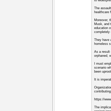
to widespre
The assault 
healthcare f
Moreover, t
Musk, and t
education o
completely 
They have a
homeless se
As a result
orphaned, w
I must emph
scenario wh
been uproot
It is impera
Organizatio
contributin
https://ww
The implica