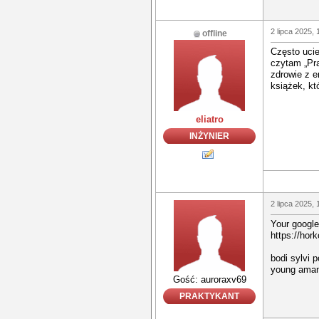
2 lipca 2025, 
offline
Często ucie
czytam „Pr
zdrowie z e
książek, kt
eliatro
INŻYNIER
2 lipca 2025, 
Your google
https://ho
bodi sylvi 
young amand
Gość: auroraxv69
PRAKTYKANT