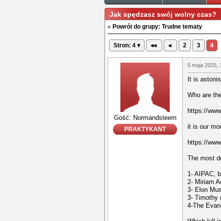
Jak spędzasz swój wolny czas?
«
Powrót do grupy: Trudne tematy
Stron: 4 ▾
◂◂
◂
2
3
4
5 maja 2025, 
It is astoni
Who are th
https://ww
Gość: Normandsteem
it is our m
PRAKTYKANT
https://ww
The most de
1- AIPAC, 
2- Miriam 
3- Elon Mu
3- Timothy
4-The Evang