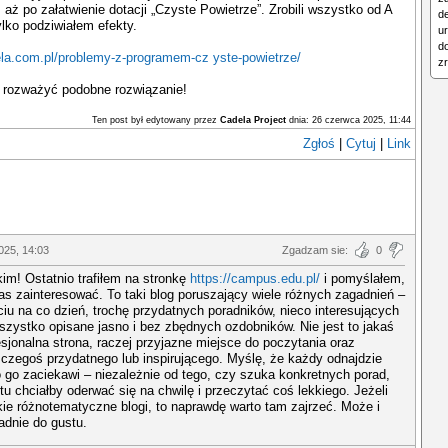
 aż po załatwienie dotacji „Czyste Powietrze”. Zrobili wszystko od A
d
tylko podziwiałem efekty.
u
d
ela.com.pl/problemy-z-programem-cz yste-powietrze/
z
 rozważyć podobne rozwiązanie!
Ten post był edytowany przez
Cadela Project
dnia: 26 czerwca 2025, 11:44
Zgłoś
|
Cytuj
|
Link
025, 14:03
Zgadzam sie:
0
im! Ostatnio trafiłem na stronkę
https://campus.edu.pl/
i pomyślałem,
 zainteresować. To taki blog poruszający wiele różnych zagadnień –
ciu na co dzień, trochę przydatnych poradników, nieco interesujących
zystko opisane jasno i bez zbędnych ozdobników. Nie jest to jakaś
esjonalna strona, raczej przyjazne miejsce do poczytania oraz
 czegoś przydatnego lub inspirującego. Myślę, że każdy odnajdzie
 go zaciekawi – niezależnie od tego, czy szuka konkretnych porad,
tu chciałby oderwać się na chwilę i przeczytać coś lekkiego. Jeżeli
akie różnotematyczne blogi, to naprawdę warto tam zajrzeć. Może i
dnie do gustu.