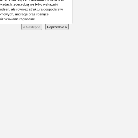
ekadach, zdecydują nie tylko wskaźniki
rodzeń, ale również struktura gospodarstw
omowych, migracje oraz rosnące
różnicowanie regionalne.
« Następne
Poprzednie »