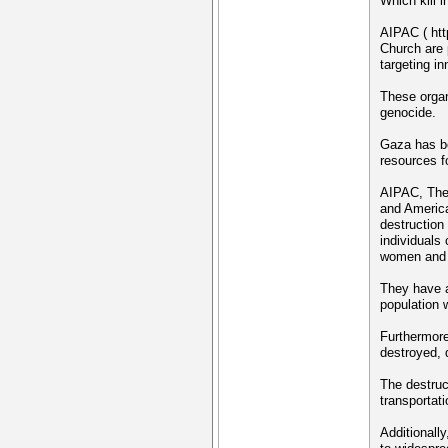
Which kill 
AIPAC ( ht
Church are 
targeting i
These organi
genocide.
Gaza has be
resources fo
AIPAC, The
and America
destruction
individuals
women and 
They have a
population 
Furthermor
destroyed, d
The destruc
transportati
Additionally