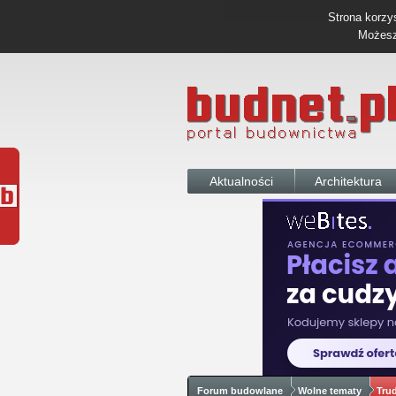
Strona korzys
Możesz 
Aktualności
Architektura
Forum budowlane
Wolne tematy
Tru