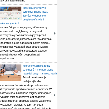
jatyckimi partnerami.
Most dla energetyki —
Wrocław Bridge łączy
liderów w debacie o
bezpieczeństwie i
onkurencyjności
ocław Bridge to inicjatywa, która tworzy
rzestrzeń do pogłębionej debaty nad
luczowymi wyzwaniami stojącymi przed
olską energetyką i przemysłem. Wydarzenie
ncentruje się na odpowiedzialnym dialogu,
ymianie doświadczeń oraz poszukiwaniu
ealnych rozwiązań dla sektora w czasach
osnącej niepewności gospodarczej i
opolitycznej.
Migracje ważniejsze niż
dzietność – kto naprawdę
napędzi popyt na mieszkania
Jako konsekwencja
malejącej liczby
ieszkańców Polski często przedstawiana
est zapowiedź spadku cen nieruchomości. W
zeczywistości zależność między demografią
 rynkiem mieszkaniowym jest znacznie
ardziej złożona i obejmuje szereg wzajemnie
owiązanych zjawisk. O tym, jak będą
achowywać się ceny mieszkań w kolejnych