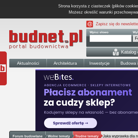
Strona korzysta z ciasteczek (plików cookies
Możesz określić warunki przechowywani
Zapisz się do newslette
Wpisz słowo
Wyb
Katalog
Aktualności
Architektura
Inwestycje
Budowa i
Jaka wyprawka dla 
Forum budowlane
Wolne tematy
Trudne tematy