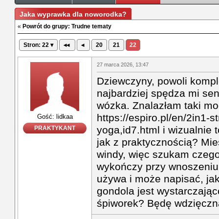
Jaka wyprawka dla noworodka?
«
Powrót do grupy: Trudne tematy
Stron: 22 ▾
◂◂
◂
20
21
22
27 marca 2026, 13:47
Dziewczyny, powoli komple
najbardziej spędza mi se
wózka. Znalazłam taki mo
https://espiro.pl/en/2in1-st
Gość: lidkaa
yoga,id7.html i wizualnie t
PRAKTYKANT
jak z praktycznością? Mi
windy, więc szukam czego
wykończy przy wnoszeniu.
używa i może napisać, jak
gondola jest wystarczają
śpiworek? Będę wdzięczn