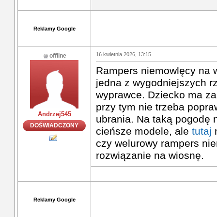
Reklamy Google
16 kwietnia 2026, 13:15
offline
Rampers niemowlęcy na w
jedna z wygodniejszych rz
wyprawce. Dziecko ma zakr
przy tym nie trzeba popra
Andrzej545
ubrania. Na taką pogodę n
DOŚWIADCZONY
cieńsze modele, ale
tutaj
m
czy welurowy rampers ni
rozwiązanie na wiosnę.
Reklamy Google