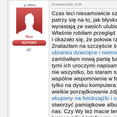
28 kwietnia 2026, 20:08
offline
Czas leci niesamowicie s
patrzy się na to, jak błysk
wyrastają ze swoich ulub
Właśnie robiłam przegląd
Rios
i okazało się, że połowa rz
INŻYNIER
Znalazłam na szczęście 
ubranka dziecięce i niem
zamówiłam nową partię b
tymi ich uroczymi napisam
nie wszystko, bo staram s
wspólne wspomnienia w for
tylko na dysku komputera.
wielkie porządkowanie zdj
ekupony na fotoksiążki i o
stworzyć pamiątkowe albu
nas. Czy Wy też macie ten