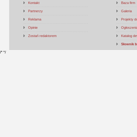
Kontakt
Baza firm
Partnerzy
Galeria
Reklama
Projekty 
Opinie
Ogłoszenia
Zostań redaktorem
Katalog d
Słownik 
/*
*/