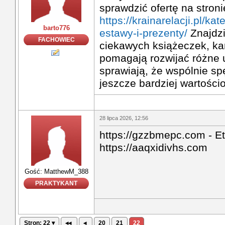
sprawdzić ofertę na stroni
https://krainarelacji.pl/ka
barto776
estawy-i-prezenty/
Znajdzi
FACHOWIEC
ciekawych książeczek, kart
pomagają rozwijać różne u
sprawiają, że wspólnie sp
jeszcze bardziej wartości
28 lipca 2026, 12:56
https://gzzbmepc.com - Et
https://aaqxidivhs.com
Gość: MatthewM_388
PRAKTYKANT
Stron: 22 ▾
◂◂
◂
20
21
22