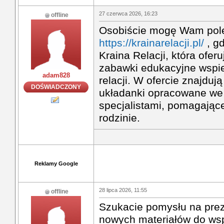
27 czerwca 2026, 16:23
offline
Osobiście mogę Wam pole
https://krainarelacji.pl/
, gd
Kraina Relacji, która oferu
zabawki edukacyjne wspi
adam828
relacji. W ofercie znajdują 
DOŚWIADCZONY
układanki opracowane we
specjalistami, pomagając
rodzinie.
Reklamy Google
28 lipca 2026, 11:55
offline
Szukacie pomysłu na prez
nowych materiałów do ws