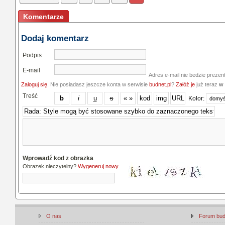
Komentarze
Dodaj komentarz
Podpis
E-mail
Adres e-mail nie bedzie prezen
Zaloguj się
. Nie posiadasz jeszcze konta w serwisie
budnet.pl
?
Załóż je
już teraz
w 
Treść
Kolor:
Wprowadź kod z obrazka
Obrazek nieczytelny?
Wygeneruj nowy
O nas
Forum bu