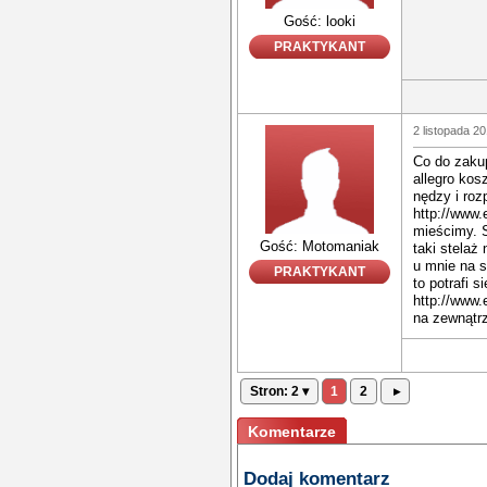
Gość: looki
PRAKTYKANT
2 listopada 2
Co do zaku
allegro kosz
nędzy i ro
http://www.
mieścimy. 
Gość: Motomaniak
taki stelaż
u mnie na s
PRAKTYKANT
to potrafi 
http://www.
na zewnątrz
Stron: 2 ▾
1
2
▸
Komentarze
Dodaj komentarz