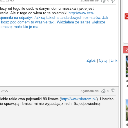
015, 17:43
Zgadzam sie:
0
lezy od tego ile osób w danym domu mieszka i jakie jest
anie. Ale z tego co wiem to te pojemniki
http://www.eco-
ojemniki-na-odpady< /a> są takich standardowych rozmiarów. Jak
 kosz pod domem to własnie taki. Widziałam że sa też większe
to raczej mało kto je ma.
Z
Zgłoś
|
Cytuj
|
Link
 23:27
Zgadzam sie:
0
ebie takie dwa pojemniki 80 litrowe (
http://www.skatom.pl/
). I bardzo
ie sprawują i śmieci mi nie wypadają z nich. Są odpowiedniej