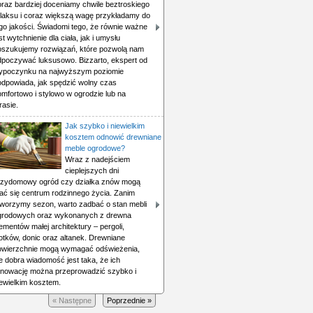
oraz bardziej doceniamy chwile beztroskiego
elaksu i coraz większą wagę przykładamy do
ego jakości. Świadomi tego, że równie ważne
st wytchnienie dla ciała, jak i umysłu
oszukujemy rozwiązań, które pozwolą nam
dpoczywać luksusowo. Bizzarto, ekspert od
ypoczynku na najwyższym poziomie
odpowiada, jak spędzić wolny czas
mfortowo i stylowo w ogrodzie lub na
rasie.
Jak szybko i niewielkim
kosztem odnowić drewniane
meble ogrodowe?
Wraz z nadejściem
cieplejszych dni
rzydomowy ogród czy działka znów mogą
tać się centrum rodzinnego życia. Zanim
tworzymy sezon, warto zadbać o stan mebli
grodowych oraz wykonanych z drewna
ementów małej architektury – pergoli,
otków, donic oraz altanek. Drewniane
owierzchnie mogą wymagać odświeżenia,
e dobra wiadomość jest taka, że ich
enowację można przeprowadzić szybko i
iewielkim kosztem.
« Następne
Poprzednie »