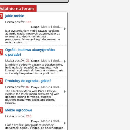
statnio na forum
jakie meble
Liczba postów:
186
Meble i dod...
Grupa:
ja z wystawianiem mebli zawsze czekam,
aż minie ryzyko nocnych przymrozków. za
to wiosna to dobry moment na
przygotowanie wszystkiego do sezonu. u
mnie zamiast....
Ogród - budowa altany(prośba
o poradę)
Liczba postów:
21
Meble i dod...
Grupa:
ja robiłem podobny daszek w zeszłym roku.
belki najlepiej osadzić na regulowanych
kotwach stalowych do betonu – drewno nie
stoi wtedy bezpośrednio na podłożu i....
Produkty do ogrodu - gdzie?
Liczba postów:
82
Meble i dod...
Grupa:
The Pluckers Menu with Prices lets you
explore the latest menu items along with
updated pricing for wings, burgers,
pluckers menu with prices appetizers,
salads...
Meble ogrodowe
Liczba postów:
218
Meble i dod...
Grupa:
Coraz częściej przeglądam inspiracje
dotyczące ogrodu i widzę, że nadchodzące