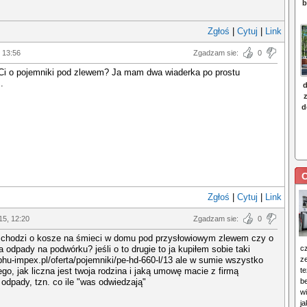
Zgłoś
|
Cytuj
|
Link
 13:56
Zgadzam sie:
0
 Ci o pojemniki pod zlewem? Ja mam dwa wiaderka po prostu
.
C
Zgłoś
|
Cytuj
|
Link
15, 12:20
Zgadzam sie:
0
, chodzi o kosze na śmieci w domu pod przysłowiowym zlewem czy o
a odpady na podwórku? jeśli o to drugie to ja kupiłem sobie taki
c
phu-impex.pl/oferta/pojemniki/pe-hd-660-l/13 ale w sumie wszystko
z
ego, jak liczna jest twoja rodzina i jaką umowę macie z firmą
te
 odpady, tzn. co ile "was odwiedzają"
b
w
j