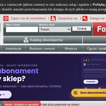
ta z ciasteczek (plików cookies) w celu realizacji usług i zgodnie z
Polityką
określić warunki przechowywania lub dostępu do tych plików w swojej przeg
Zapisz się do newslettera
|
Zarejestruj się
|
Zaloguj się
Wpisz słowo
Wybierz dział
Szukaj
Katalog deweloperów
Inwestycje
Budowa i remont
Wnętrza
Ogród i dzia
Jaki duży pojemnik na śmieci
h
Meble i dodatki w ogrodzie