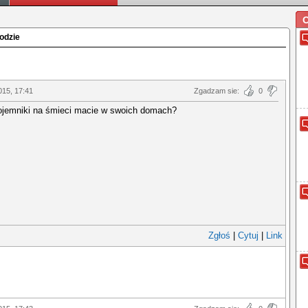
O
rodzie
015, 17:41
Zgadzam sie:
0
ojemniki na śmieci macie w swoich domach?
Zgłoś
|
Cytuj
|
Link