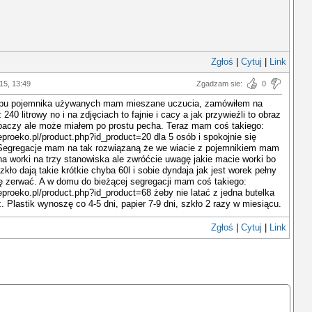
Zgłoś
|
Cytuj
|
Link
015, 13:49
Zgadzam sie:
0
pu pojemnika używanych mam mieszane uczucia, zamówiłem na
 240 litrowy no i na zdjęciach to fajnie i cacy a jak przywieźli to obraz
zpaczy ale może miałem po prostu pecha. Teraz mam coś takiego:
eproeko.pl/product.php?id_product=20 dla 5 osób i spokojnie się
Segregacje mam na tak rozwiązaną że we wiacie z pojemnikiem mam
 na worki na trzy stanowiska ale zwróćcie uwagę jakie macie worki bo
zkło dają takie krótkie chyba 60l i sobie dyndaja jak jest worek pełny
się zerwać. A w domu do bieżącej segregacji mam coś takiego:
eproeko.pl/product.php?id_product=68 żeby nie latać z jedna butelka
. Plastik wynoszę co 4-5 dni, papier 7-9 dni, szkło 2 razy w miesiącu.
Zgłoś
|
Cytuj
|
Link