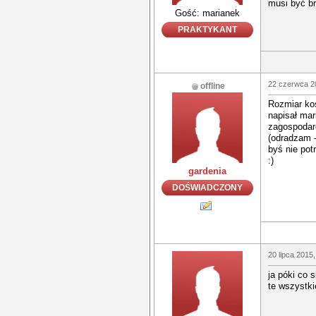
musi być br
Gość: marianek
PRAKTYKANT
22 czerwca 2
offline
Rozmiar kos
napisał mar
zagospodar
(odradzam -
byś nie po
:)
gardenia
DOŚWIADCZONY
20 lipca 2015,
ja póki co 
te wszystki