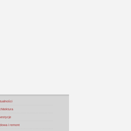
tualności
chitektura
westycje
dowa i remont