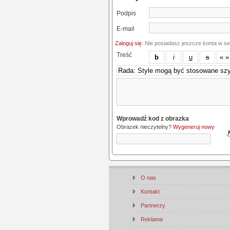
Podpis
E-mail
Zaloguj się
. Nie posiadasz jeszcze konta w s
Treść
Wprowadź kod z obrazka
Obrazek nieczytelny?
Wygeneruj nowy
O nas
Kontakt
Partnerzy
Reklama