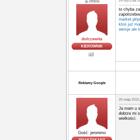
24 stycznia 2
offline
to chyba za
zapotrzebow
market.pl/p
ktoś już ma
wersje ale 
dolczewita
KIEROWNIK
Reklamy Google
20 maja 2015,
Ja mam u si
dobrze mi s
wielkości.
Gość: jeronimo