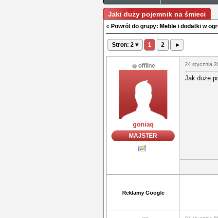
Jaki duży pojemnik na śmieci
«
Powrót do grupy: Meble i dodatki w og
Stron: 2 ▾
1
2
▸
24 stycznia 2
offline
Jak duże p
goniaq
MAJSTER
Reklamy Google