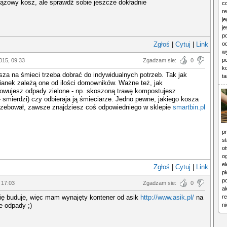
ązowy kosz, ale sprawdź sobie jeszcze dokładnie
c
r
j
je
p
Zgłoś
|
Cytuj
|
Link
o
w
p
015, 09:33
Zgadzam sie:
0
ko
za na śmieci trzeba dobrać do indywidualnych potrzeb. Tak jak
ta
ianek zależą one od ilości domowników. Ważne też, jak
owujesz odpady zielone - np. skoszoną trawę kompostujesz
 smierdzi) czy odbieraja ją śmieciarze. Jedno pewne, jakiego kosza
trzebował, zawsze znajdziesz coś odpowiedniego w sklepie
smartbin.pl
p
s
o
o
el
Zgłoś
|
Cytuj
|
Link
pł
p
 17:03
Zgadzam sie:
0
al
się buduje, więc mam wynajęty kontener od asik
http://www.asik.pl/
na
r
e odpady ;)
n