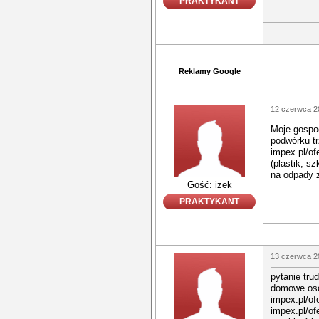
PRAKTYKANT
Reklamy Google
12 czerwca 2
Moje gospod
podwórku tr
impex.pl/of
(plastik, s
na odpady z
Gość: izek
PRAKTYKANT
13 czerwca 2
pytanie tru
domowe osó
impex.pl/of
impex.pl/ofe