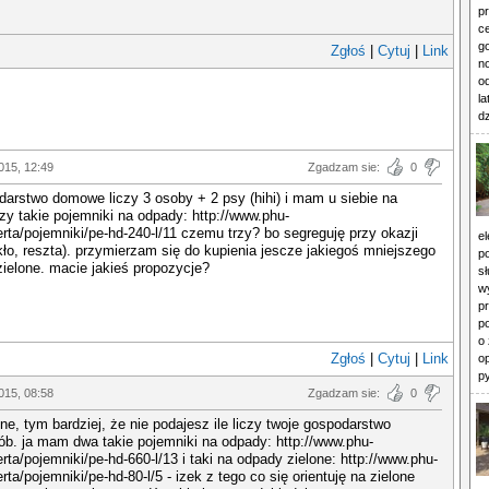
p
c
g
Zgłoś
|
Cytuj
|
Link
n
o
la
dz
015, 12:49
Zgadzam sie:
0
arstwo domowe liczy 3 osoby + 2 psy (hihi) i mam u siebie na
zy takie pojemniki na odpady: http://www.phu-
erta/pojemniki/pe-hd-240-l/11 czemu trzy? bo segreguję przy okazji
e
zkło, reszta). przymierzam się do kupienia jescze jakiegoś mniejszego
p
ielone. macie jakieś propozycje?
sł
w
p
p
o 
Zgłoś
|
Cytuj
|
Link
op
p
015, 08:58
Zgadzam sie:
0
dne, tym bardziej, że nie podajesz ile liczy twoje gospodarstwo
b. ja mam dwa takie pojemniki na odpady: http://www.phu-
erta/pojemniki/pe-hd-660-l/13 i taki na odpady zielone: http://www.phu-
rta/pojemniki/pe-hd-80-l/5 - izek z tego co się orientuję na zielone