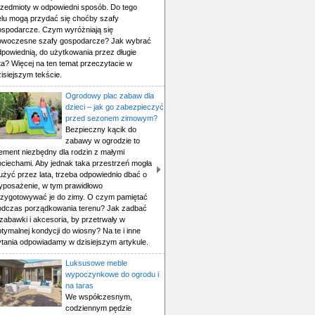
rzedmioty w odpowiedni sposób. Do tego
elu mogą przydać się choćby szafy
ospodarcze. Czym wyróżniają się
owoczesne szafy gospodarcze? Jak wybrać
dpowiednią, do użytkowania przez długie
ta? Więcej na ten temat przeczytacie w
isiejszym tekście.
Ogrodowy plac zabaw dla
dzieci – jak go zabezpieczyć
przed sezonem zimowym?
Bezpieczny kącik do
zabawy w ogrodzie to
lement niezbędny dla rodzin z małymi
ociechami. Aby jednak taka przestrzeń mogła
użyć przez lata, trzeba odpowiednio dbać o
yposażenie, w tym prawidłowo
rzygotowywać je do zimy. O czym pamiętać
odczas porządkowania terenu? Jak zadbać
zabawki i akcesoria, by przetrwały w
tymalnej kondycji do wiosny? Na te i inne
ytania odpowiadamy w dzisiejszym artykule.
Luksusowe meble
wypoczynkowe do ogrodu i
na taras
We współczesnym,
codziennym pędzie