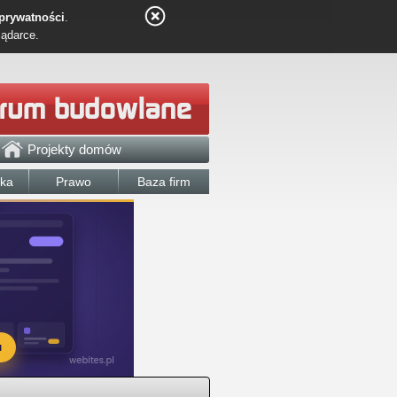
 prywatności
.
lądarce.
Projekty domów
łka
Prawo
Baza firm