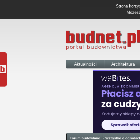
Strona korzys
Możesz 
Aktualności
Architektura
Forum budowlane
Wszystko o ogrodac