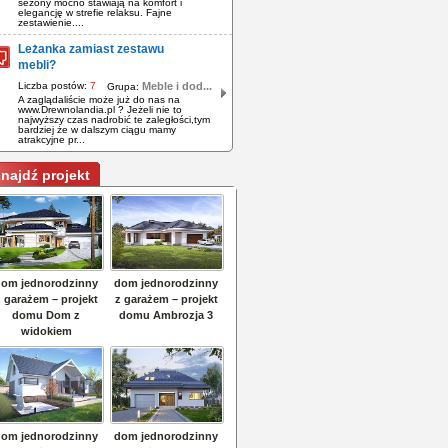
sezony mocno stawiają na komfort i
elegancję w strefie relaksu. Fajne
zestawienie....
Leżanka zamiast zestawu
mebli?
Liczba postów:
7
Meble i dod...
Grupa:
A zaglądaliście może już do nas na
www.Drewnolandia.pl ? Jeżeli nie to
najwyższy czas nadrobić te zaległości,tym
bardziej że w dalszym ciągu mamy
atrakcyjne pr...
najdź projekt