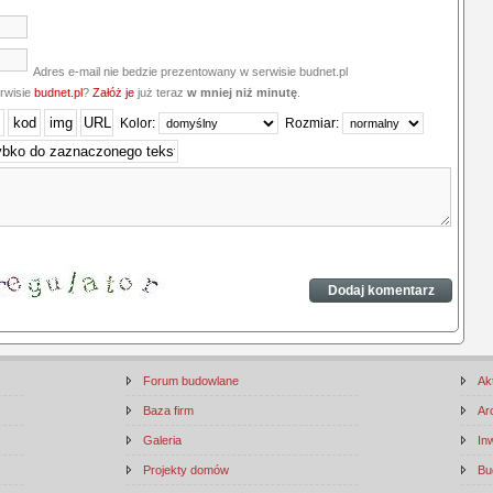
Adres e-mail nie bedzie prezentowany w serwisie budnet.pl
erwisie
budnet.pl
?
Załóż je
już teraz
w mniej niż minutę
.
Kolor:
Rozmiar:
Forum budowlane
Ak
Baza firm
Ar
Galeria
In
Projekty domów
Bu