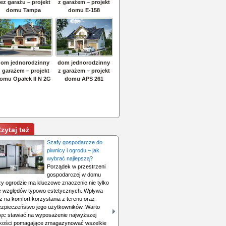
zytaj też
Szafy gospodarcze do
piwnicy i ogrodu – jak
wybrać najlepszą?
Porządek w przestrzeni
gospodarczej w domu
zy ogrodzie ma kluczowe znaczenie nie tylko
e względów typowo estetycznych. Wpływa
ż na komfort korzystania z terenu oraz
ezpieczeństwo jego użytkowników. Warto
ięc stawiać na wyposażenie najwyższej
akości pomagające zmagazynować wszelkie