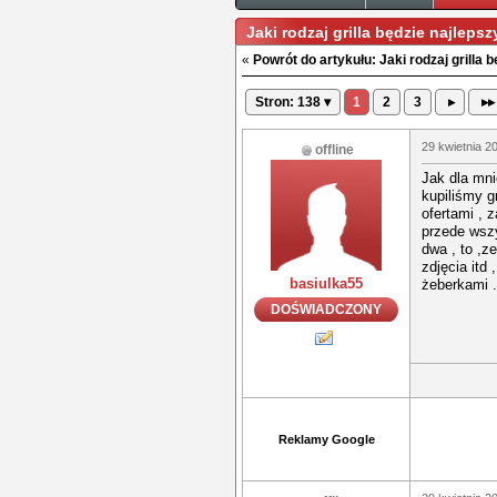
Jaki rodzaj grilla będzie najlep
«
Powrót do artykułu: Jaki rodzaj grilla b
Stron: 138 ▾
1
2
3
▸
▸▸
29 kwietnia 2
offline
Jak dla mni
kupiliśmy g
ofertami , 
przede wsz
dwa , to ,z
zdjęcia itd
basiulka55
żeberkami .
DOŚWIADCZONY
Reklamy Google