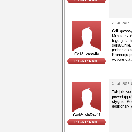
PRAKTYKANT
2 maja 2016, 
Grill gazow
Musze czuć
tego grilla
soria/Gril
(dobre kilk
Gość: kamyllo
Promocja j
wyboru cała
PRAKTYKANT
3 maja 2016, 
Tak jak bas
powodują ró
stygnie. Po
doskonały 
Gość: MaRek11
PRAKTYKANT