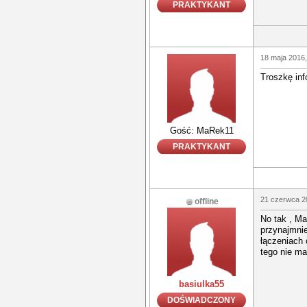
PRAKTYKANT
18 maja 2016,
Troszkę inf
Gość: MaRek11
PRAKTYKANT
21 czerwca 2
offline
No tak , Ma
przynajmnie
łączeniach 
tego nie ma
basiulka55
DOŚWIADCZONY