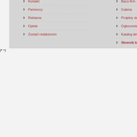
Kontakt
Baza firm
Partnerzy
Galeria
Reklama
Projekty 
Opinie
Ogłoszenia
Zostań redaktorem
Katalog d
Słownik 
/*
*/