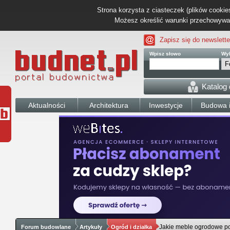
Strona korzysta z ciasteczek (plików cookies
Możesz określić warunki przechowywani
Zapisz się do newslette
Wpisz słowo
Wyb
Katalog
Aktualności
Architektura
Inwestycje
Budowa i
Jakie meble ogrodowe pol
Forum budowlane
Artykuły
Ogród i działka