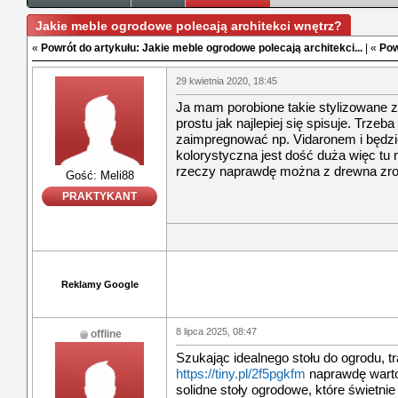
Jakie meble ogrodowe polecają architekci wnętrz?
«
Powrót do artykułu: Jakie meble ogrodowe polecają architekci...
| «
Pow
29 kwietnia 2020, 18:45
Ja mam porobione takie stylizowane z
prostu jak najlepiej się spisuje. Trzeba
zaimpregnować np. Vidaronem i będzie
kolorystyczna jest dość duża więc tu 
rzeczy naprawdę można z drewna zr
Gość: Meli88
PRAKTYKANT
Reklamy Google
8 lipca 2025, 08:47
offline
Szukając idealnego stołu do ogrodu, tr
https://tiny.pl/2f5pgkfm
naprawdę warto
solidne stoły ogrodowe, które świetni