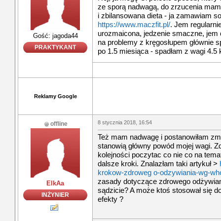
ze sporą nadwagą, do zrzucenia mam
i zbilansowana dieta - ja zamawiam so
https://www.maczfit.pl/
. Jem regularnie
urozmaicona, jedzenie smaczne, jem do
Gość: jagoda44
na problemy z kręgosłupem głównie sp
PRAKTYKANT
po 1.5 miesiąca - spadłam z wagi 4.5 
Reklamy Google
8 stycznia 2018, 16:54
offline
Też mam nadwagę i postanowiłam zmi
stanowią główny powód mojej wagi. Z
kolejności poczytac co nie co na temat
dalsze kroki. Znalazłam taki artykuł >
krokow-zdroweg o-odzywiania-wg-wh
zasady dotyczące zdrowego odżywian
ElkAa
sądzicie? A może ktoś stosował się do
INŻYNIER
efekty ?