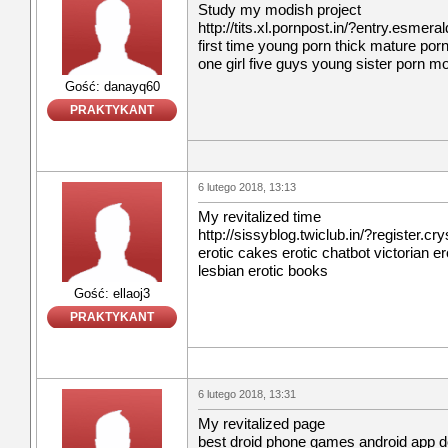
Study my modish project
http://tits.xl.pornpost.in/?entry.esmera
first time young porn thick mature porn
one girl five guys young sister porn m
Gość: danayq60
PRAKTYKANT
6 lutego 2018, 13:13
My revitalized time
http://sissyblog.twiclub.in/?register.cry
erotic cakes erotic chatbot victorian e
lesbian erotic books
Gość: ellaoj3
PRAKTYKANT
6 lutego 2018, 13:31
My revitalized page
best droid phone games android app 