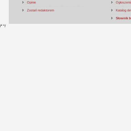
Opinie
Ogłoszenia
Zostań redaktorem
Katalog d
Słownik 
/*
*/