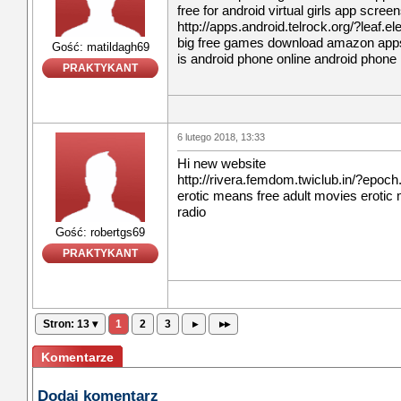
free for android virtual girls app scree
http://apps.android.telrock.org/?leaf.el
big free games download amazon apps
Gość: matildagh69
is android phone online android phone
PRAKTYKANT
6 lutego 2018, 13:33
Hi new website
http://rivera.femdom.twiclub.in/?epoch
erotic means free adult movies erotic 
radio
Gość: robertgs69
PRAKTYKANT
Stron: 13 ▾
1
2
3
▸
▸▸
Komentarze
Dodaj komentarz