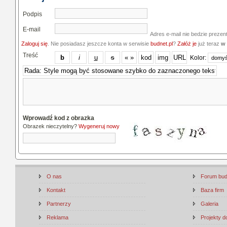
Podpis
E-mail
Adres e-mail nie bedzie prezen
Zaloguj się
. Nie posiadasz jeszcze konta w serwisie
budnet.pl
?
Załóż je
już teraz
w 
Treść
Kolor:
Wprowadź kod z obrazka
Obrazek nieczytelny?
Wygeneruj nowy
O nas
Forum bu
Kontakt
Baza firm
Partnerzy
Galeria
Reklama
Projekty 