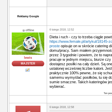
Reklamy Google
6 lutego 2018, 12:52
offline
Dieta i ruch - czy to trzeba ciągle powt
https://www.female.pl/artykul/18145-z
proste
opisuje on w skrócie catering 
domu/pracy. Sam miałem przyjemność
przez 3 tygodnie i powiem, że to nap
lewis
pracuje w jednym miejscu, biurze czy
MAJSTER
dostajesz posiłki na cały dzień. Są on
ustalonej wcześniej liczbie kalorii. Jeśli
praktycznie 100% pewne, że się schudn
samemu wymyślać posiłków, tu się do
sumie smaczne. Takich kateringów jes
wybierać.
Ten pos
6 lutego 2018, 12:58