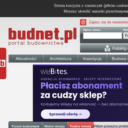
Strona korzysta z ciasteczek (plików cookies
Możesz określić warunki przechowywani
Zapisz się do newslette
Wpisz słowo
Wyb
Katalog
Aktualności
Architektura
Inwestycje
Budowa i
Mam poważny probl
Forum budowlane
Wolne tematy
Trudne tematy