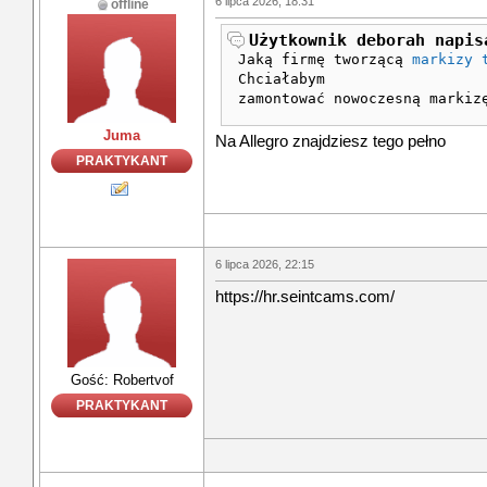
6 lipca 2026, 18:31
offline
Użytkownik deborah napis
Jaką firmę tworzącą
markizy 
Chciałabym
zamontować nowoczesną markiz
Juma
Na Allegro znajdziesz tego pełno
PRAKTYKANT
6 lipca 2026, 22:15
https://hr.seintcams.com/
Gość: Robertvof
PRAKTYKANT