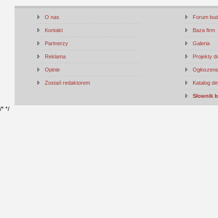
O nas
Forum bu
Kontakt
Baza firm
Partnerzy
Galeria
Reklama
Projekty 
Opinie
Ogłoszenia
Zostań redaktorem
Katalog d
Słownik 
/*
*/