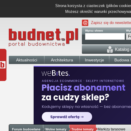
Strona korzysta z ciasteczek (plików cookies
Możesz określić warunki przechowywani
Zapisz się do newslette
Wpisz słowo
Wyb
Katalog
Aktualności
Architektura
Inwestycje
Budowa i
Markizy tarasowe
Forum budowlane
Wolne tematy
Trudne tematy