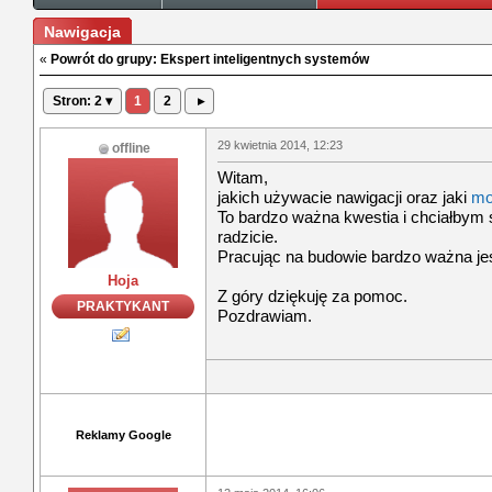
Nawigacja
«
Powrót do grupy: Ekspert inteligentnych systemów
Stron: 2 ▾
1
2
▸
29 kwietnia 2014, 12:23
offline
Witam,
jakich używacie nawigacji oraz jaki
mo
To bardzo ważna kwestia i chciałbym 
radzicie.
Pracując na budowie bardzo ważna jest
Hoja
Z góry dziękuję za pomoc.
PRAKTYKANT
Pozdrawiam.
Reklamy Google