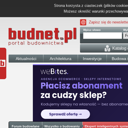
Strona korzysta z ciasteczek (plików cookies
Możesz określić warunki przechowywani
Zapisz się do newslette
Wpisz słowo
Wyb
Katalog
Aktualności
Architektura
Inwestycje
Budowa i
Forum budowlane
Wszystko o budowaniu
Ekspert inteligentnych sys