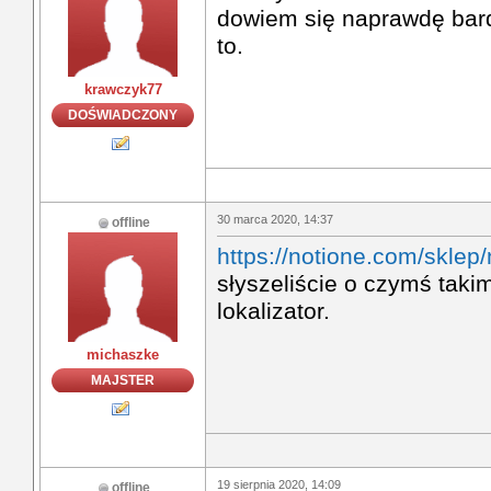
dowiem się naprawdę bar
to.
krawczyk77
DOŚWIADCZONY
30 marca 2020, 14:37
offline
https://notione.com/sklep
słyszeliście o czymś taki
lokalizator.
michaszke
MAJSTER
19 sierpnia 2020, 14:09
offline