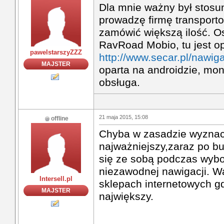
Dla mnie ważny był stosun
prowadzę firmę transport
zamówić większą ilość. O
RavRoad Mobio, tu jest op
pawelstarszyZZZ
http://www.secar.pl/nawig
MAJSTER
oparta na androidzie, moni
obsługa.
21 maja 2015, 15:08
offline
Chyba w zasadzie wyznaczn
najważniejszy,zaraz po bu
się ze sobą podczas wybor
niezawodnej nawigacji. W
Intersell.pl
sklepach internetowych g
MAJSTER
największy.