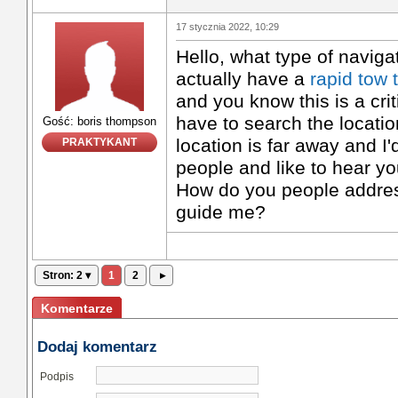
17 stycznia 2022, 10:29
Hello, what type of navig
actually have a
rapid tow
and you know this is a cri
have to search the locatio
Gość: boris thompson
location is far away and I
PRAKTYKANT
people and like to hear yo
How do you people addre
guide me?
Stron: 2 ▾
1
2
▸
Komentarze
Dodaj komentarz
Podpis