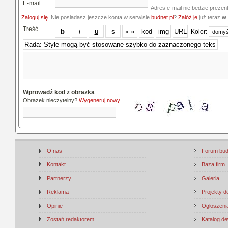
E-mail
Adres e-mail nie bedzie prezen
Zaloguj się
. Nie posiadasz jeszcze konta w serwisie
budnet.pl
?
Załóż je
już teraz
w 
Treść
Kolor:
Wprowadź kod z obrazka
Obrazek nieczytelny?
Wygeneruj nowy
O nas
Forum bu
Kontakt
Baza firm
Partnerzy
Galeria
Reklama
Projekty 
Opinie
Ogłoszenia
Zostań redaktorem
Katalog d