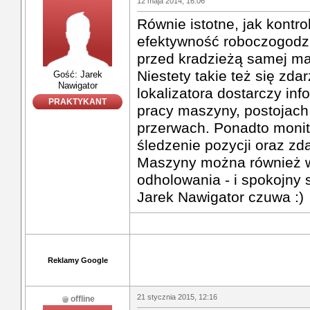
12 maja 2014, 16:06
Równie istotne, jak kontro
efektywność roboczogodz
przed kradzieżą samej mas
Niestety takie też się zd
Gość: Jarek
Nawigator
lokalizatora dostarczy inf
PRAKTYKANT
pracy maszyny, postojach
przerwach. Ponadto moni
śledzenie pozycji oraz zd
Maszyny można również 
odholowania - i spokojny
Jarek Nawigator czuwa :)
Reklamy Google
21 stycznia 2015, 12:16
offline