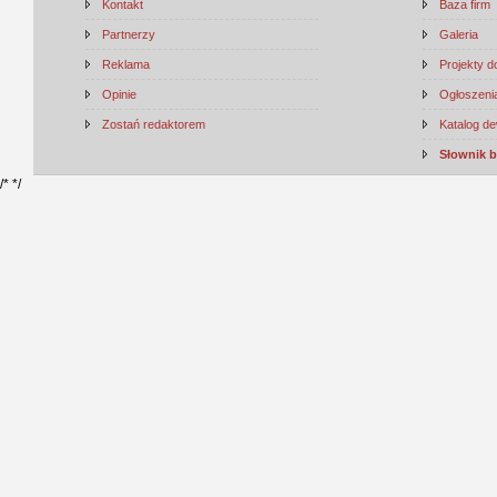
Kontakt
Baza firm
Partnerzy
Galeria
Reklama
Projekty 
Opinie
Ogłoszenia
Zostań redaktorem
Katalog d
Słownik 
/*
*/