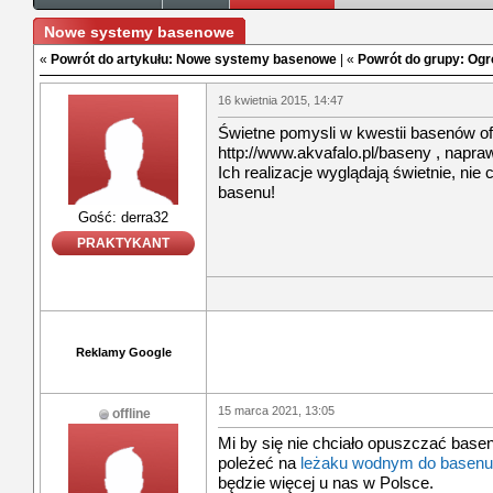
Nowe systemy basenowe
«
Powrót do artykułu: Nowe systemy basenowe
| «
Powrót do grupy: Ogró
16 kwietnia 2015, 14:47
Świetne pomysli w kwestii basenów of
http://www.akvafalo.pl/baseny , napr
Ich realizacje wyglądają świetnie, nie
basenu!
Gość: derra32
PRAKTYKANT
Reklamy Google
15 marca 2021, 13:05
offline
Mi by się nie chciało opuszczać base
poleżeć na
leżaku wodnym do basenu
będzie więcej u nas w Polsce.