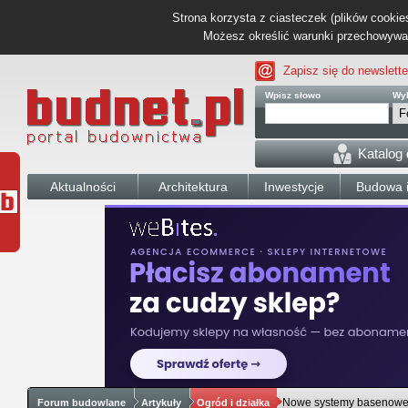
Strona korzysta z ciasteczek (plików cookies
Możesz określić warunki przechowywani
Zapisz się do newslette
Wpisz słowo
Wyb
Katalog
Aktualności
Architektura
Inwestycje
Budowa i
Nowe systemy basenow
Forum budowlane
Artykuły
Ogród i działka