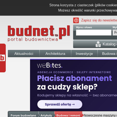
Strona korzysta z ciasteczek (plików cookies
Możesz określić warunki przechowywani
Zapisz się do newslette
Wpisz słowo
Wyb
Katalog
Aktualności
Architektura
Inwestycje
Budowa i
Nowoczesne maszyny n
Forum budowlane
Artykuły
Budowa i remont