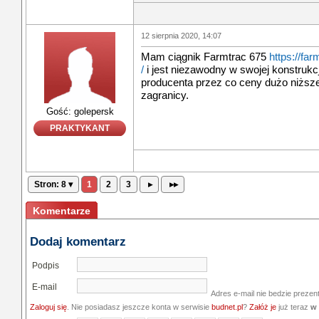
12 sierpnia 2020, 14:07
Mam ciągnik Farmtrac 675
https://fa
/
i jest niezawodny w swojej konstrukcj
producenta przez co ceny dużo niższe
zagranicy.
Gość: golepersk
PRAKTYKANT
Stron: 8 ▾
1
2
3
▸
▸▸
Komentarze
Dodaj komentarz
Podpis
E-mail
Adres e-mail nie bedzie prezen
Zaloguj się
. Nie posiadasz jeszcze konta w serwisie
budnet.pl
?
Załóż je
już teraz
w 