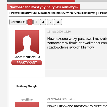
Nowoczesne maszyny na rynku rolniczym
«
Powrót do artykułu: Nowoczesne maszyny na rynku rolniczym
| «
Powr
Stron: 8 ▾
1
2
3
▸
▸▸
12 maja 2020, 12:36
Nowoczesne wozy paszowe i rozrzutn
zamawiam w firmie http://alimabis.com
i zadowolenie swoich klientów.
Gość: martinez123
PRAKTYKANT
Reklamy Google
21 czerwca 2020, 23:19
offline
Nowe i używane maszyny rolnicze mo