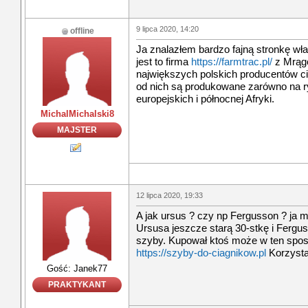
9 lipca 2020, 14:20
offline
Ja znalazłem bardzo fajną stronkę wł
jest to firma
https://farmtrac.pl/
z Mrągo
największych polskich producentów c
od nich są produkowane zarówno na ryn
europejskich i północnej Afryki.
MichalMichalski8
MAJSTER
12 lipca 2020, 19:33
A jak ursus ? czy np Fergusson ? ja 
Ursusa jeszcze starą 30-stkę i Fergu
szyby. Kupował ktoś może w ten sposó
https://szyby-do-ciagnikow.pl
Korzysta
Gość: Janek77
PRAKTYKANT