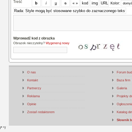
Treść
Kolor:
Wprowadź kod z obrazka
Obrazek nieczytelny?
Wygeneruj nowy
O nas
Forum bu
Kontakt
Baza firm
Partnerzy
Galeria
Reklama
Projekty 
Opinie
Ogłoszenia
Zostań redaktorem
Katalog d
Słownik 
/*
*/