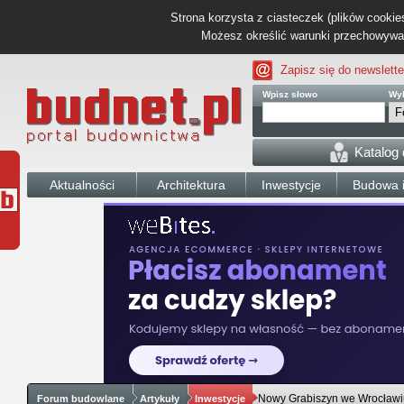
Strona korzysta z ciasteczek (plików cookies
Możesz określić warunki przechowywani
Zapisz się do newslette
Wpisz słowo
Wyb
Katalog
Aktualności
Architektura
Inwestycje
Budowa i
Nowy Grabiszyn we Wrocławiu
Forum budowlane
Artykuły
Inwestycje