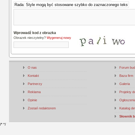
Wprowadź kod z obrazka
Obrazek nieczytelny?
Wygeneruj nowy
O nas
Forum bu
Kontakt
Baza firm
Partnerzy
Galeria
Reklama
Projekty 
Opinie
Ogłoszenia
Zostań redaktorem
Katalog d
Słownik 
/*
*/