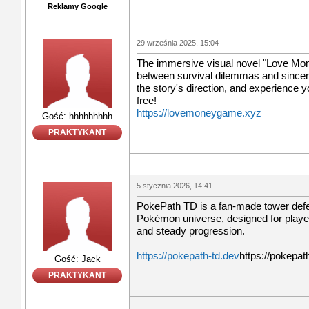
Reklamy Google
29 września 2025, 15:04
The immersive visual novel "Love Mo
between survival dilemmas and sincer
the story's direction, and experience y
free!
https://lovemoneygame.xyz
Gość: hhhhhhhhh
PRAKTYKANT
5 stycznia 2026, 14:41
PokePath TD is a fan-made tower def
Pokémon universe, designed for playe
and steady progression.
https://pokepath-td.dev
https://pokepat
Gość: Jack
PRAKTYKANT