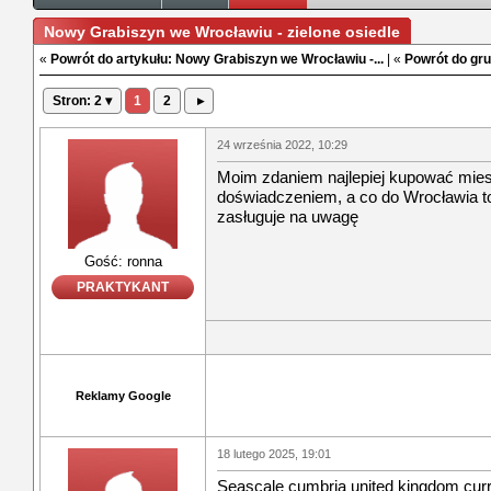
Nowy Grabiszyn we Wrocławiu - zielone osiedle
«
Powrót do artykułu: Nowy Grabiszyn we Wrocławiu -...
| «
Powrót do gru
Stron: 2 ▾
1
2
▸
24 września 2022, 10:29
Moim zdaniem najlepiej kupować mies
doświadczeniem, a co do Wrocławia t
zasługuje na uwagę
Gość: ronna
PRAKTYKANT
Reklamy Google
18 lutego 2025, 19:01
Seascale cumbria united kingdom cur