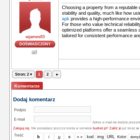
Choosing a property from a reputable
stability and quality, much like how usi
apk
provides a high-performance enviro
For those who value technical reliabili
optimized platforms offer a seamless 
tailored for consistent performance and
wjames03
DOŚWIADCZONY
Stron: 2 ▾
1
2
▸
Komentarze
Dodaj komentarz
Podpis
E-mail
Adres e-mail nie bedzie prezen
Zaloguj się
. Nie posiadasz jeszcze konta w serwisie
budnet.pl
?
Załóż je
już teraz
w 
Treść
Kolor: