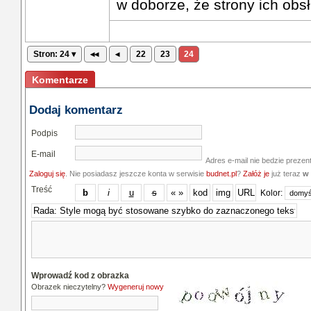
w doborze, że strony ich obsł
Stron: 24 ▾
◂◂
◂
22
23
24
Komentarze
Dodaj komentarz
Podpis
E-mail
Adres e-mail nie bedzie prezen
Zaloguj się
. Nie posiadasz jeszcze konta w serwisie
budnet.pl
?
Załóż je
już teraz
w 
Treść
Kolor:
Wprowadź kod z obrazka
Obrazek nieczytelny?
Wygeneruj nowy