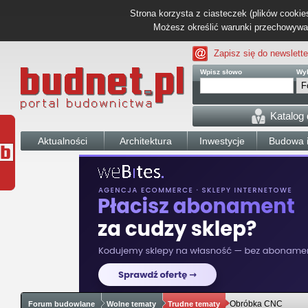
Strona korzysta z ciasteczek (plików cookies
Możesz określić warunki przechowywani
Zapisz się do newslette
Wpisz słowo
Wyb
Katalog
Aktualności
Architektura
Inwestycje
Budowa i
Obróbka CNC
Forum budowlane
Wolne tematy
Trudne tematy