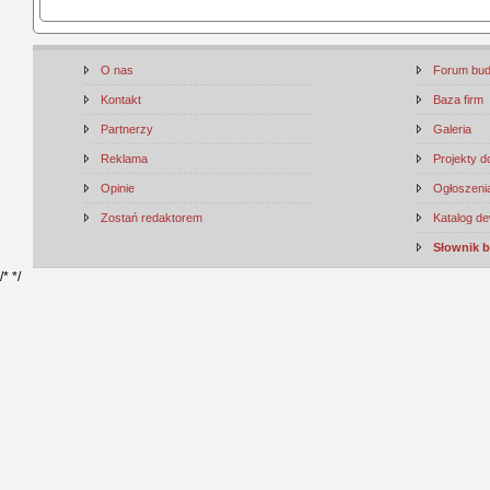
O nas
Forum bu
Kontakt
Baza firm
Partnerzy
Galeria
Reklama
Projekty 
Opinie
Ogłoszenia
Zostań redaktorem
Katalog d
Słownik 
/*
*/