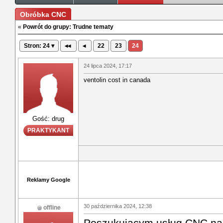
Obróbka CNC
«
Powrót do grupy: Trudne tematy
Stron: 24 ▾
◂◂
◂
22
23
24
24 lipca 2024, 17:17
ventolin cost in canada
Gość: drug
PRAKTYKANT
Reklamy Google
30 października 2024, 12:38
offline
Poszukującym usług CNC na 