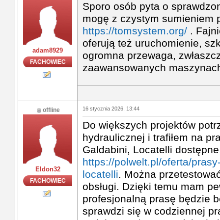
Sporo osób pyta o sprawdzo
mogę z czystym sumieniem 
https://tomsystem.org/
. Fajn
oferują też uruchomienie, sz
adam8929
ogromna przewaga, zwłaszcza
FACHOWIEC
zaawansowanych maszynac
16 stycznia 2026, 13:44
offline
Do większych projektów potr
hydraulicznej i trafiłem na p
Galdabini, Locatelli dostępne
https://polwelt.pl/oferta/pras
Eldon32
locatelli
. Można przetestować
FACHOWIEC
obsługi. Dzięki temu mam pe
profesjonalną prasę będzie 
sprawdzi się w codziennej pr