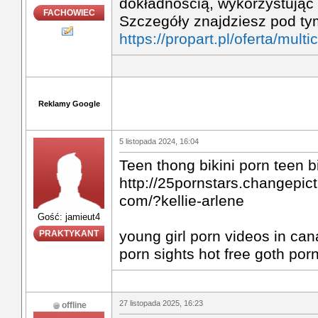
dokładnością, wykorzystując 
FACHOWIEC
Szczegóły znajdziesz pod ty
https://propart.pl/oferta/mult
Reklamy Google
5 listopada 2024, 16:04
Teen thong bikini porn teen bi
http://25pornstars.changepict
com/?kellie-arlene
Gość: jamieut4
young girl porn videos in can
PRAKTYKANT
porn sights hot free goth por
27 listopada 2025, 16:23
offline