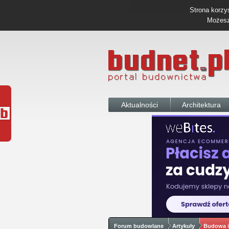
Strona korzys
Możesz 
Aktualności
Architektura
Forum budowlane
Artykuły
Budowa i