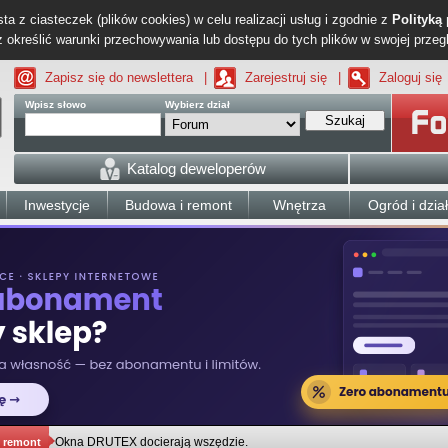
ta z ciasteczek (plików cookies) w celu realizacji usług i zgodnie z
Polityką
określić warunki przechowywania lub dostępu do tych plików w swojej przeg
Zapisz się do newslettera
|
Zarejestruj się
|
Zaloguj się
Wpisz słowo
Wybierz dział
Szukaj
Katalog deweloperów
Inwestycje
Budowa i remont
Wnętrza
Ogród i dzia
Okna DRUTEX docierają wszędzie.
 remont