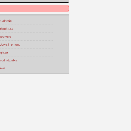
tualności
chitektura
westycje
dowa i remont
ętrza
ród i działka
awo