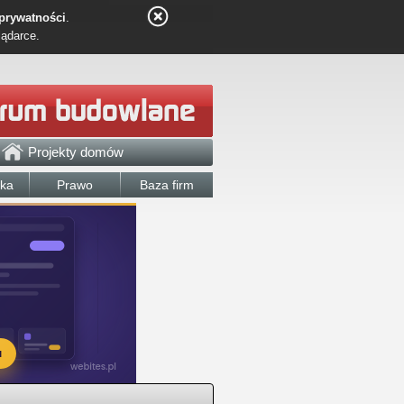
 prywatności
.
lądarce.
Projekty domów
łka
Prawo
Baza firm