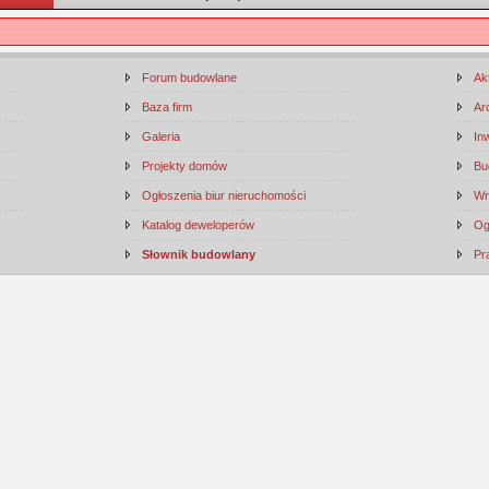
Forum budowlane
Ak
Baza firm
Ar
Galeria
In
Projekty domów
Bu
Ogłoszenia biur nieruchomości
Wn
Katalog deweloperów
Og
Słownik budowlany
Pr