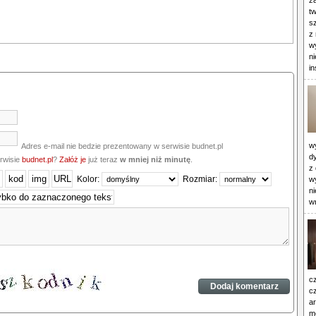
z
t
s
z 
w
n
in
wy
Adres e-mail nie bedzie prezentowany w serwisie budnet.pl
d
erwisie
budnet.pl
?
Załóż je
już teraz
w mniej niż minutę
.
z
Kolor:
Rozmiar:
w
ni
w
c
cz
ar
mo