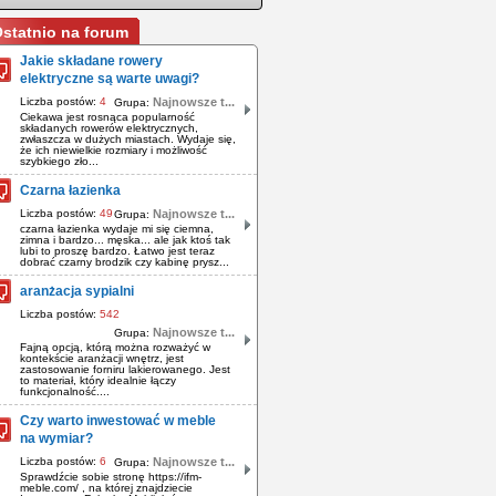
statnio na forum
Jakie składane rowery
elektryczne są warte uwagi?
Liczba postów:
4
Najnowsze t...
Grupa:
Ciekawa jest rosnąca popularność
składanych rowerów elektrycznych,
zwłaszcza w dużych miastach. Wydaje się,
że ich niewielkie rozmiary i możliwość
szybkiego zło...
Czarna łazienka
Liczba postów:
49
Najnowsze t...
Grupa:
czarna łazienka wydaje mi się ciemna,
zimna i bardzo... męska... ale jak ktoś tak
lubi to proszę bardzo. Łatwo jest teraz
dobrać czarny brodzik czy kabinę prysz...
aranżacja sypialni
Liczba postów:
542
Najnowsze t...
Grupa:
Fajną opcją, którą można rozważyć w
kontekście aranżacji wnętrz, jest
zastosowanie forniru lakierowanego. Jest
to materiał, który idealnie łączy
funkcjonalność....
Czy warto inwestować w meble
na wymiar?
Liczba postów:
6
Najnowsze t...
Grupa:
Sprawdźcie sobie stronę https://ifm-
meble.com/ , na której znajdziecie