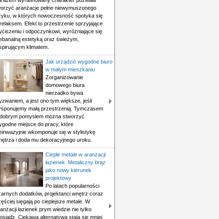
arazem wyrafinowany charakter pozwala
worzyć aranżacje pełne niewymuszonego
zyku, w których nowoczesność spotyka się
relaksem. Efekt to przestrzenie sprzyjające
yciszeniu i odpoczynkowi, wyróżniające się
iebanalną estetyką oraz świeżym,
spirującym klimatem.
Jak urządzić wygodne biuro
w małym mieszkaniu
Zorganizowanie
domowego biura
nierzadko bywa
zwaniem, a jest ono tym większe, jeśli
ysponujemy małą przestrzenią. Tymczasem
 dobrym pomysłem można stworzyć
ygodne miejsce do pracy, które
einwazyjnie wkomponuje się w stylistykę
nętrza i doda mu dekoracyjnego uroku.
Ciepłe metale w aranżacji
łazienek. Metaliczny brąz
jako nowy kierunek
projektowy
Po latach popularności
zarnych dodatków, projektanci wnętrz coraz
ęściej sięgają po cieplejsze metale. W
anżacji łazienek prym wiedzie nie tylko
siądz. Ciekawą alternatywą stają się mniej