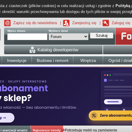
ta z ciasteczek (plików cookies) w celu realizacji usług i zgodnie z
Polityką
określić warunki przechowywania lub dostępu do tych plików w swojej przeg
Zapisz się do newslettera
|
Zarejestruj się
|
Zaloguj się
Wpisz słowo
Wybierz dział
Szukaj
Katalog deweloperów
Inwestycje
Budowa i remont
Wnętrza
Ogród i dzia
Potrzebuję mebli na zamówienie
i aranżacji wnętrz
Najnowsze trendy