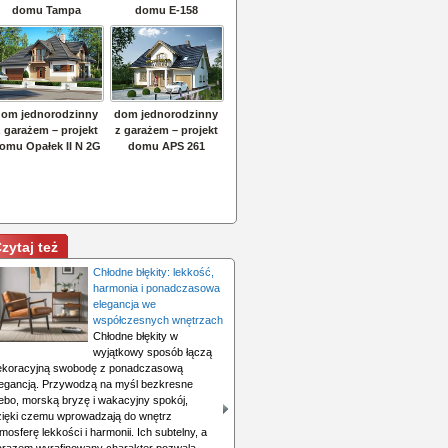
zytaj też
Chłodne błękity: lekkość,
harmonia i ponadczasowa
elegancja we
współczesnych wnętrzach
Chłodne błękity w
wyjątkowy sposób łączą
ekoracyjną swobodę z ponadczasową
legancją. Przywodzą na myśl bezkresne
iebo, morską bryzę i wakacyjny spokój,
zięki czemu wprowadzają do wnętrz
mosferę lekkości i harmonii. Ich subtelny, a