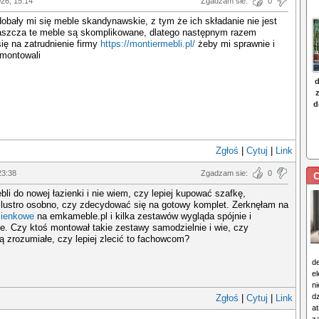
026, 15:14
Zgadzam sie:
0
bały mi się meble skandynawskie, z tym że ich składanie nie jest
łaszcza te meble są skomplikowane, dlatego następnym razem
ię na zatrudnienie firmy
https://montiermebli.pl/
żeby mi sprawnie i
zmontowali
Zgłoś
|
Cytuj
|
Link
23:38
Zgadzam sie:
0
C
i do nowej łazienki i nie wiem, czy lepiej kupować szafkę,
 lustro osobno, czy zdecydować się na gotowy komplet. Zerknęłam na
zienkowe
na emkameble.pl i kilka zestawów wygląda spójnie i
. Czy ktoś montował takie zestawy samodzielnie i wie, czy
są zrozumiałe, czy lepiej zlecić to fachowcom?
d
e
n
d
Zgłoś
|
Cytuj
|
Link
at