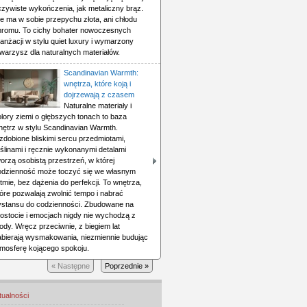
czywiste wykończenia, jak metaliczny brąz.
e ma w sobie przepychu złota, ani chłodu
hromu. To cichy bohater nowoczesnych
anżacji w stylu quiet luxury i wymarzony
warzysz dla naturalnych materiałów.
Scandinavian Warmth:
wnętrza, które koją i
dojrzewają z czasem
Naturalne materiały i
lory ziemi o głębszych tonach to baza
nętrz w stylu Scandinavian Warmth.
zdobione bliskimi sercu przedmiotami,
ślinami i ręcznie wykonanymi detalami
orzą osobistą przestrzeń, w której
odzienność może toczyć się we własnym
tmie, bez dążenia do perfekcji. To wnętrza,
óre pozwalają zwolnić tempo i nabrać
ystansu do codzienności. Zbudowane na
rostocie i emocjach nigdy nie wychodzą z
dy. Wręcz przeciwnie, z biegiem lat
abierają wysmakowania, niezmiennie budując
tmosferę kojącego spokoju.
« Następne
Poprzednie »
tualności