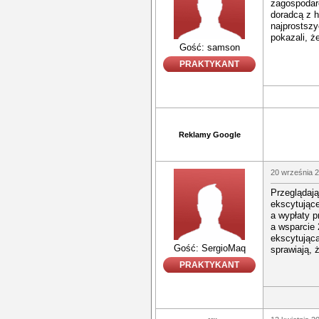
zagospodar
doradcą z h
najprostszy
pokazali, ż
Gość: samson
PRAKTYKANT
Reklamy Google
20 września 2
Przeglądaj
ekscytujące
a wypłaty p
a wsparcie 
ekscytującą
Gość: SergioMaq
sprawiają, 
PRAKTYKANT