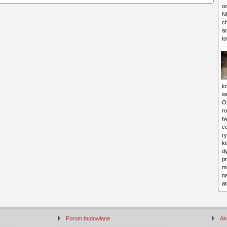
o
Ni
c
ar
to
ko
w
O
ro
tw
c
ry
kt
d
p
mo
n
a
Forum budowlane
Ak