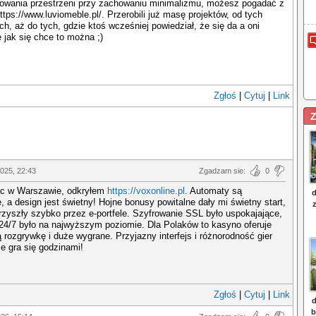
owania przestrzeni przy zachowaniu minimalizmu, możesz pogadać z
ttps://www.luviomeble.pl/. Przerobili już masę projektów, od tych
ch, aż do tych, gdzie ktoś wcześniej powiedział, że się da a oni
e jak się chce to można ;)
Zgłoś
|
Cytuj
|
Link
Z
025, 22:43
Zgadzam sie:
0
ąc w Warszawie, odkryłem
https://voxonline.pl
. Automaty są
, a design jest świetny! Hojne bonusy powitalne dały mi świetny start,
rzyszły szybko przez e-portfele. Szyfrowanie SSL było uspokajające,
24/7 było na najwyższym poziomie. Dla Polaków to kasyno oferuje
 rozgrywkę i duże wygrane. Przyjazny interfejs i różnorodność gier
że gra się godzinami!
Zgłoś
|
Cytuj
|
Link