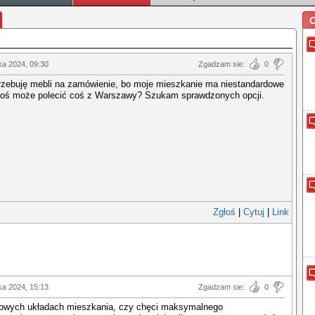
O
ka 2024, 09:30
Zgadzam sie:
0
rzebuję mebli na zamówienie, bo moje mieszkanie ma niestandardowe
toś może polecić coś z Warszawy? Szukam sprawdzonych opcji.
Zgłoś
|
Cytuj
|
Link
ka 2024, 15:13
Zgadzam sie:
0
powych układach mieszkania, czy chęci maksymalnego