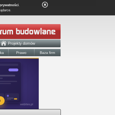
 prywatności
.
lądarce.
Projekty domów
łka
Prawo
Baza firm