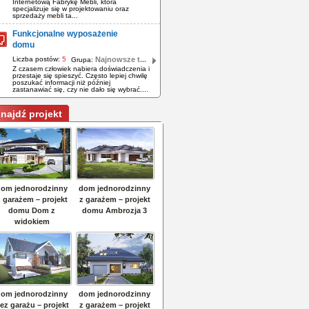
Internetową Fabrykę Mebli, która
specjalizuje się w projektowaniu oraz
sprzedaży mebli ta...
Funkcjonalne wyposażenie
domu
Liczba postów:
5
Najnowsze t...
Grupa:
Z czasem człowiek nabiera doświadczenia i
przestaje się spieszyć. Często lepiej chwilę
poszukać informacji niż później
zastanawiać się, czy nie dało się wybrać....
najdź projekt