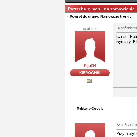
Potrzebuję mebli na zamówienie
«
Powrót do grupy: Najnowsze trendy
16 październi
offline
Cześć! Pot
wymiary. K
Fijal14
KIEROWNIK
Reklamy Google
22 październi
Przy niety