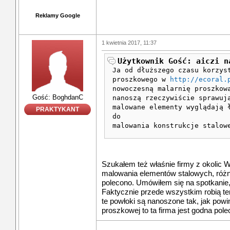
Reklamy Google
1 kwietnia 2017, 11:37
Użytkownik Gość: aiczi n
Ja od dłuższego czasu korzys
proszkowego w
http://ecoral.
nowoczesną malarnię proszkow
Gość: BoghdanC
nanoszą rzeczywiście sprawuj
malowane elementy wyglądają 
PRAKTYKANT
do
malowania konstrukcje stalow
Szukałem też właśnie firmy z okolic
malowania elementów stalowych, różne
polecono. Umówiłem się na spotkanie
Faktycznie przede wszystkim robią t
te powłoki są nanoszone tak, jak powi
proszkowej to ta firma jest godna pole