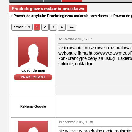
Proekologiczna malarnia proszkowa
«
Powrót do artykułu: Proekologiczna malarnia proszkowa
| «
Powrót do 
Stron: 5 ▾
1
2
3
▸
▸▸
12 kwietnia 2015, 17:27
lakierowanie proszkowe oraz malow
wykonuje firma http://www.galwmet.pl
konkurencyjne ceny za usługi. Lakier
solidnie, dokładnie.
Gość: damian
PRAKTYKANT
Reklamy Google
19 czerwca 2015, 09:38
nie wierze w proekologicznie malarnie