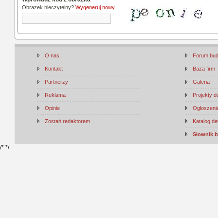
Obrazek nieczytelny?
Wygeneruj nowy
O nas
Forum bu
Kontakt
Baza firm
Partnerzy
Galeria
Reklama
Projekty 
Opinie
Ogłoszenia
Zostań redaktorem
Katalog d
Słownik 
/*
*/