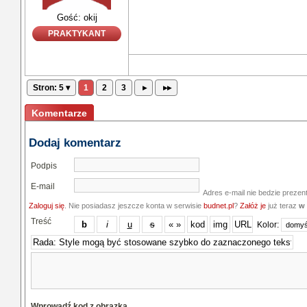
Gość: okij
PRAKTYKANT
Stron: 5 ▾
1
2
3
▸
▸▸
Komentarze
Dodaj komentarz
Podpis
E-mail
Adres e-mail nie bedzie prezen
Zaloguj się
. Nie posiadasz jeszcze konta w serwisie
budnet.pl
?
Załóż je
już teraz
w 
Treść
Kolor:
Wprowadź kod z obrazka