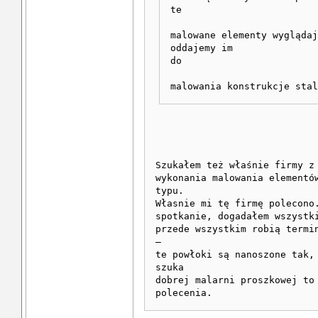
te
malowane elementy wyglądaj
oddajemy im
do
malowania konstrukcje stal
Szukałem też właśnie firmy z
wykonania malowania elementó
typu.
Własnie mi tę firmę polecono
spotkanie, dogadałem wszystk
przede wszystkim robią termi
–
te powłoki są nanoszone tak,
szuka
dobrej malarni proszkowej to
polecenia.