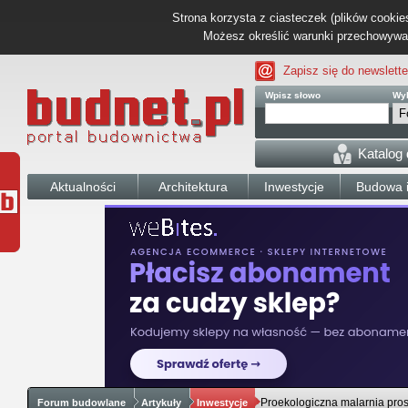
Strona korzysta z ciasteczek (plików cookies
Możesz określić warunki przechowywani
Zapisz się do newslette
Wpisz słowo
Wyb
Katalog
Aktualności
Architektura
Inwestycje
Budowa i
Proekologiczna malarnia pro
Forum budowlane
Artykuły
Inwestycje