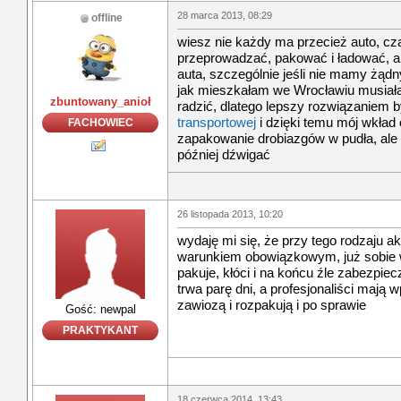
28 marca 2013, 08:29
offline
wiesz nie każdy ma przecież auto, cz
przeprowadzać, pakować i ładować,
auta, szczególnie jeśli nie mamy żą
jak mieszkałam we Wrocławiu musia
zbuntowany_anioł
radzić, dlatego lepszy rozwiązaniem b
transportowej
i dzięki temu mój wkład 
FACHOWIEC
zapakowanie drobiazgów w pudła, ale 
później dźwigać
26 listopada 2013, 10:20
wydaję mi się, że przy tego rodzaju a
warunkiem obowiązkowym, już sobie w
pakuje, kłóci i na końcu źle zabezpie
trwa parę dni, a profesjonaliści mają
zawiozą i rozpakują i po sprawie
Gość: newpal
PRAKTYKANT
18 czerwca 2014, 13:43