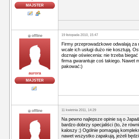
MAJSTER
19 listopada 2010, 15:47
offline
Firmy przeprowadzkowe odwalają za na
wcale ich usługi dużo nie kosztują. Os
doznaje oświecenia: nie trzeba biega
firma gwarantuje coś takiego. Nawet
pakować:)
aurora
MAJSTER
11 kwietnia 2011, 14:29
offline
Na pewno najlepsze opinie są o Japa
bardzo dobrzy specjaliści (to, że równ
kaloszy ;) Ogólnie pomagają komple
nawet wszystko zapakują, jeżeli będzi