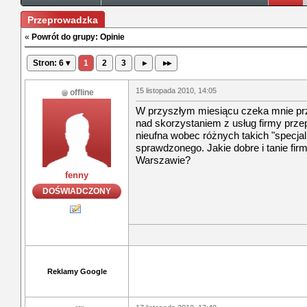
Przeprowadzka
«
Powrót do grupy: Opinie
Stron: 6 ▾
1
2
3
▸
▸▸
15 listopada 2010, 14:05
offline
W przyszłym miesiącu czeka mnie p
nad skorzystaniem z usług firmy prz
nieufna wobec różnych takich "specjal
sprawdzonego. Jakie dobre i tanie fir
Warszawie?
fenny
DOŚWIADCZONY
Reklamy Google