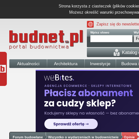
Strona korzysta z ciasteczek (plików cookies
Możesz określić warunki przechowywani
Zapisz się do newslette
Wpisz słowo
Wyb
Katalog
Aktualności
Architektura
Inwestycje
Budowa i
Forum budowlane
Wszystko o wydarzeniach w budownictwie
Opinie