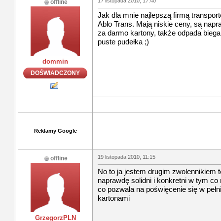
17 listopada 2010, 17:40
offline
Jak dla mnie najlepszą firmą transpor
Ablo Trans. Mają niskie ceny, są napra
za darmo kartony, także odpada biega
puste pudełka ;)
dommin
DOŚWIADCZONY
Reklamy Google
19 listopada 2010, 11:15
offline
No to ja jestem drugim zwolennikiem t
naprawdę solidni i konkretni w tym co r
co pozwala na poświęcenie się w pełn
kartonami
GrzegorzPLN