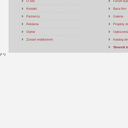
O nas
Forum bu
Kontakt
Baza firm
Partnerzy
Galeria
Reklama
Projekty 
Opinie
Ogłoszenia
Zostań redaktorem
Katalog d
Słownik 
/*
*/