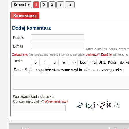
Stron: 6 ▾
1
2
3
▸
▸▸
Komentarze
Dodaj komentarz
Podpis
E-mail
Adres e-mail nie bedzie prezen
Zaloguj się
. Nie posiadasz jeszcze konta w serwisie
budnet.pl
?
Załóż je
już teraz
w 
Treść
Kolor:
Wprowadź kod z obrazka
Obrazek nieczytelny?
Wygeneruj nowy