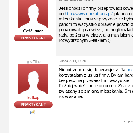
Jesli chodzi o firmy przeprowadzkowe 
do
http://www.emkatrans.pl/
jak przeno
mieszkania i musze przyznac ze byłe
panom to wszystko sprawnie poszło :)
popakowali, przewiezli, pomogli rozła
Gość: turan
rady, bo żona w ciązy, a ja musiałe
PRAKTYKANT
rozwydrzonym 3-latkiem :)
5 lipca 2014, 17:28
offline
Niepotrzebnie się denerwujesz. Ja
prz
korzystałam z usług firmy. Byłam ba
bezpiecznie przewieźli mi wszystkie m
Później wnieśli mi je do domu. Znaczni
związany ze zmianą mieszkania. Śmia
rozwiązanie.
kulkap
PRAKTYKANT
Ten pos