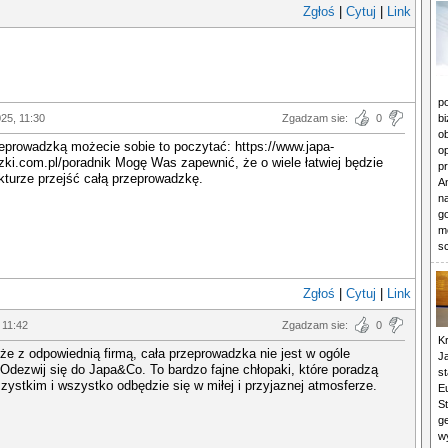
Zgłoś
|
Cytuj
|
Link
p
025, 11:30
Zgadzam sie:
0
b
o
eprowadzką możecie sobie to poczytać: https://www.japa-
o
ki.com.pl/poradnik Mogę Was zapewnić, że o wiele łatwiej będzie
p
lekturze przejść całą przeprowadzkę.
An
n
g
m
s
Zgłoś
|
Cytuj
|
Link
 11:42
Zgadzam sie:
0
Kr
że z odpowiednią firmą, cała przeprowadzka nie jest w ogóle
J
 Odezwij się do Japa&Co. To bardzo fajne chłopaki, które poradzą
st
zystkim i wszystko odbędzie się w miłej i przyjaznej atmosferze.
E
St
ge
w