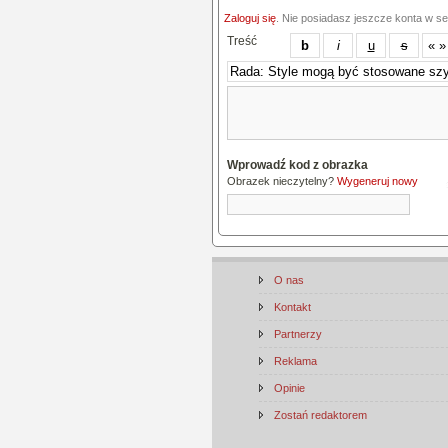
Zaloguj się
. Nie posiadasz jeszcze konta w s
Treść
Wprowadź kod z obrazka
Obrazek nieczytelny?
Wygeneruj nowy
O nas
Kontakt
Partnerzy
Reklama
Opinie
Zostań redaktorem