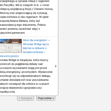
ropejskiego w sprawie relacji z regionem
do-Pacyfiku. Ma to związek m.in. z coraz
iślejszą współpracą Rosji z Chinami i Koreą
ółnocną oraz pogarszającą się sytuacją
ezpieczeństwa w obu regionach. W opinii
roposła Adama Bielana, który był
prawozdawcą tego dokumentu, Polska
ównież powinna zacieśniać więzi z
jatyckimi partnerami.
Most dla energetyki —
Wrocław Bridge łączy
liderów w debacie o
bezpieczeństwie i
onkurencyjności
ocław Bridge to inicjatywa, która tworzy
rzestrzeń do pogłębionej debaty nad
luczowymi wyzwaniami stojącymi przed
olską energetyką i przemysłem. Wydarzenie
ncentruje się na odpowiedzialnym dialogu,
ymianie doświadczeń oraz poszukiwaniu
ealnych rozwiązań dla sektora w czasach
osnącej niepewności gospodarczej i
opolitycznej.
« Następne
Poprzednie »