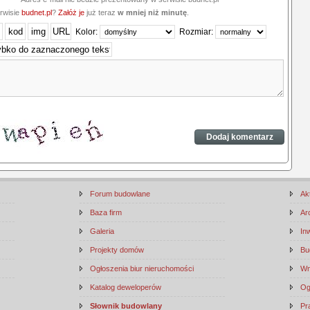
erwisie
budnet.pl
?
Załóż je
już teraz
w mniej niż minutę
.
Kolor:
Rozmiar:
Forum budowlane
Ak
Baza firm
Ar
Galeria
In
Projekty domów
Bu
Ogłoszenia biur nieruchomości
Wn
Katalog deweloperów
Og
Słownik budowlany
Pr