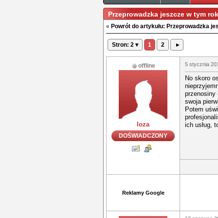
Przeprowadzka jeszcze w tym ro
«
Powrót do artykułu: Przeprowadzka je
Stron: 2 ▾
1
2
▸
5 stycznia 20
offline
No skoro os
nieprzyjemn
przenosiny
swoja pier
Potem uświa
profesjonal
loza
ich usług, 
DOŚWIADCZONY
Reklamy Google