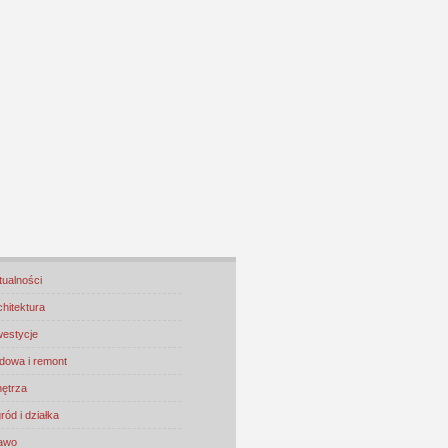
tualności
chitektura
westycje
dowa i remont
ętrza
ród i działka
awo