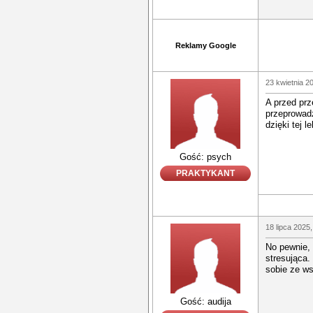
Reklamy Google
23 kwietnia 2
A przed prz
przeprowadz
dzięki tej 
Gość: psych
PRAKTYKANT
18 lipca 2025,
No pewnie, 
stresująca.
sobie ze ws
Gość: audija