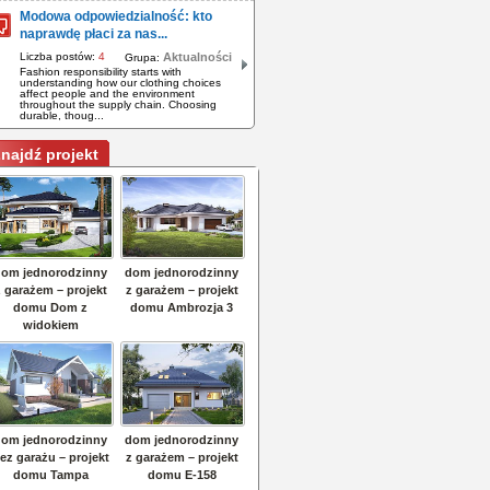
Modowa odpowiedzialność: kto
naprawdę płaci za nas...
Liczba postów:
4
Aktualności
Grupa:
Fashion responsibility starts with
understanding how our clothing choices
affect people and the environment
throughout the supply chain. Choosing
durable, thoug...
najdź projekt