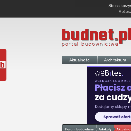
Strona korzys
Możesz 
Aktualności
Architektura
Forum budowlane
Artykuły
Aktualno