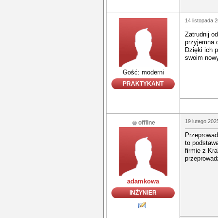
14 listopada 
Zatrudnij o
przyjemna c
Dzięki ich 
swoim now
Gość: moderni
PRAKTYKANT
19 lutego 202
offline
Przeprowadz
to podstaw
firmie z K
przeprowadz
adamkowa
INŻYNIER