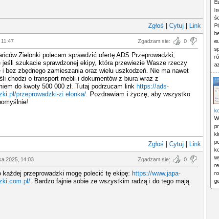
Eu
In
śc
Zgłoś
|
Cytuj
|
Link
P
b
 11:47
Zgadzam sie:
0
eu
s
ańców Zielonki polecam sprawdzić ofertę ADS Przeprowadzki,
r
 jeśli szukacie sprawdzonej ekipy, która przewiezie Wasze rzeczy
az
e i bez zbędnego zamieszania oraz wielu uszkodzeń. Nie ma nawet
śli chodzi o transport mebli i dokumentów z biura wraz z
niem do kwoty 500 000 zł. Tutaj podrzucam link
https://ads-
ki.pl/przeprowadzki-zi elonka/
. Pozdrawiam i życzę, aby wszystko
pomyślnie!
k
Wr
p
k
p
Zgłoś
|
Cytuj
|
Link
ko
w
ka 2025, 14:03
Zgadzam sie:
0
r
 każdej przeprowadzki mogę polecić tę ekipę:
https://www.japa-
r
zki.com.pl/
. Bardzo fajnie sobie ze wszystkim radzą i do tego mają
ge