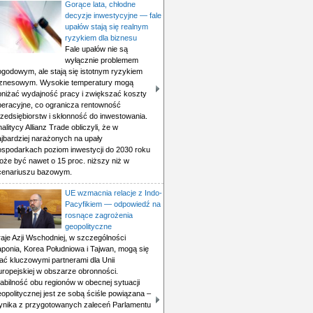
Gorące lata, chłodne
decyzje inwestycyjne — fale
upałów stają się realnym
ryzykiem dla biznesu
Fale upałów nie są
wyłącznie problemem
ogodowym, ale stają się istotnym ryzykiem
iznesowym. Wysokie temperatury mogą
bniżać wydajność pracy i zwiększać koszty
peracyjne, co ogranicza rentowność
rzedsiębiorstw i skłonność do inwestowania.
alitycy Allianz Trade obliczyli, że w
ajbardziej narażonych na upały
ospodarkach poziom inwestycji do 2030 roku
oże być nawet o 15 proc. niższy niż w
cenariuszu bazowym.
UE wzmacnia relacje z Indo-
Pacyfikiem — odpowiedź na
rosnące zagrożenia
geopolityczne
aje Azji Wschodniej, w szczególności
aponia, Korea Południowa i Tajwan, mogą się
ać kluczowymi partnerami dla Unii
uropejskiej w obszarze obronności.
abilność obu regionów w obecnej sytuacji
opolitycznej jest ze sobą ściśle powiązana –
ynika z przygotowanych zaleceń Parlamentu