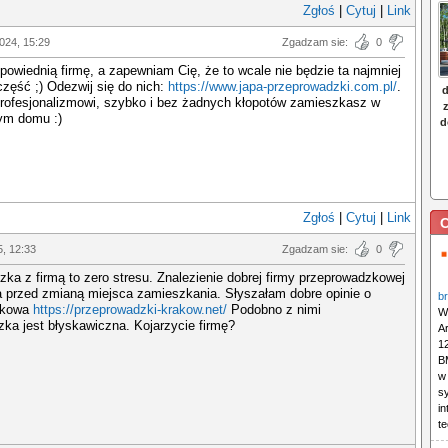
Zgłoś
|
Cytuj
|
Link
2024, 15:29
Zgadzam sie:
0
dpowiednią firmę, a zapewniam Cię, że to wcale nie będzie ta najmniej
zęść ;) Odezwij się do nich:
https://www.japa-przeprowadzki.com.pl/
.
profesjonalizmowi, szybko i bez żadnych kłopotów zamieszkasz w
ym domu :)
Zgłoś
|
Cytuj
|
Link
C
5, 12:33
Zgadzam sie:
0
ka z firmą to zero stresu. Znalezienie dobrej firmy przeprowadzkowej
a przed zmianą miejsca zamieszkania. Słyszałam dobre opinie o
b
rakowa
https://przeprowadzki-krakow.net/
Podobno z nimi
W
ka jest błyskawiczna. Kojarzycie firmę?
A
12
B
w
s
i
te