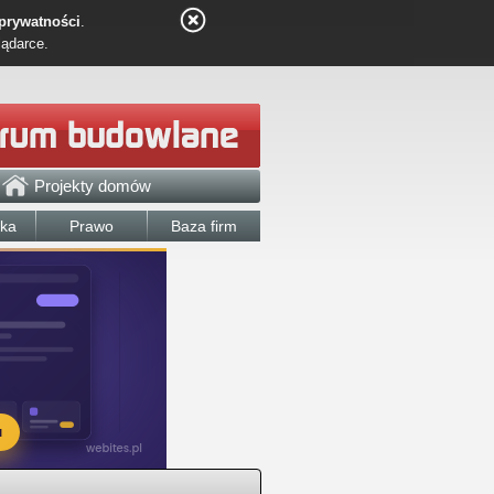
 prywatności
.
lądarce.
Projekty domów
łka
Prawo
Baza firm