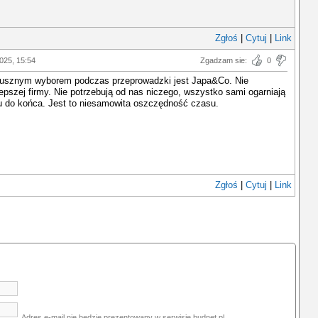
Zgłoś
|
Cytuj
|
Link
2025, 15:54
Zgadzam sie:
0
usznym wyborem podczas przeprowadzki jest Japa&Co. Nie
epszej firmy. Nie potrzebują od nas niczego, wszystko sami ogarniają
u do końca. Jest to niesamowita oszczędność czasu.
Zgłoś
|
Cytuj
|
Link
Adres e-mail nie bedzie prezentowany w serwisie budnet.pl