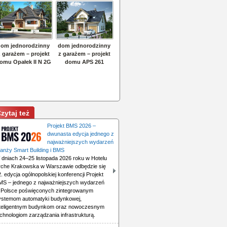
zytaj też
Projekt BMS 2026 –
dwunasta edycja jednego z
najważniejszych wydarzeń
ranży Smart Building i BMS
 dniach 24–25 listopada 2026 roku w Hotelu
rche Krakowska w Warszawie odbędzie się
. edycja ogólnopolskiej konferencji Projekt
MS – jednego z najważniejszych wydarzeń
 Polsce poświęconych zintegrowanym
ystemom automatyki budynkowej,
nteligentnym budynkom oraz nowoczesnym
chnologiom zarządzania infrastrukturą.