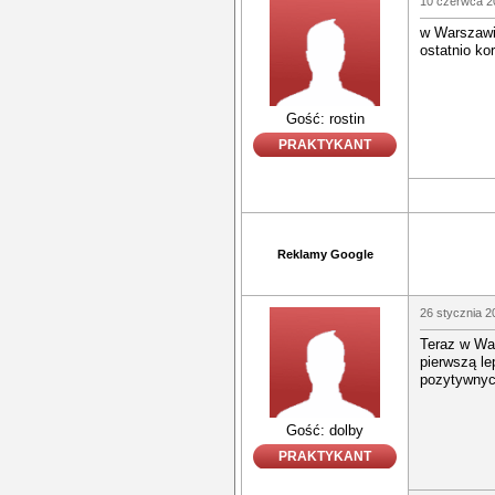
10 czerwca 2
w Warszawie
ostatnio ko
Gość: rostin
PRAKTYKANT
Reklamy Google
26 stycznia 2
Teraz w War
pierwszą le
pozytywnych
Gość: dolby
PRAKTYKANT