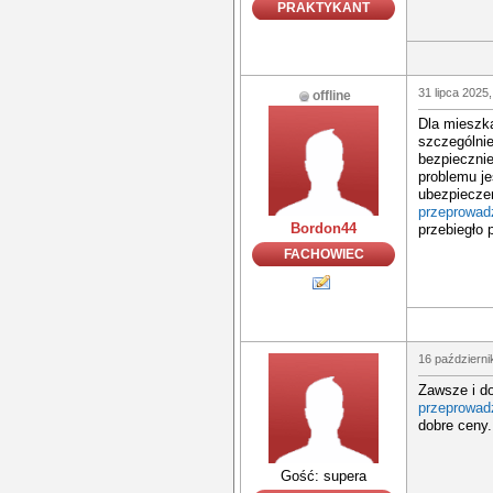
PRAKTYKANT
31 lipca 2025,
offline
Dla mieszk
szczególnie
bezpieczni
problemu je
ubezpiecze
przeprowadz
Bordon44
przebiegło 
FACHOWIEC
16 październi
Zawsze i do
przeprowad
dobre ceny.
Gość: supera