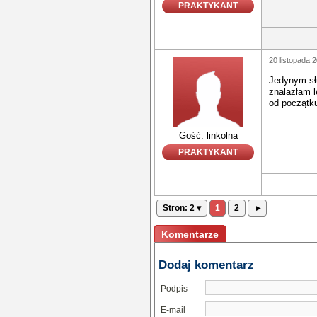
PRAKTYKANT
20 listopada 
Jedynym sł
znalazłam l
od początk
Gość: linkolna
PRAKTYKANT
Stron: 2 ▾
1
2
▸
Komentarze
Dodaj komentarz
Podpis
E-mail