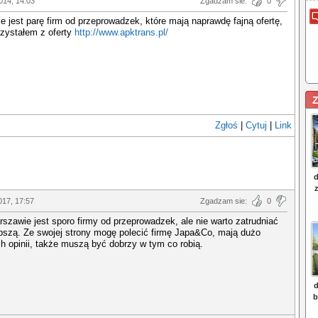
014, 14:03
Zgadzam sie:
0
 jest parę firm od przeprowadzek, które mają naprawdę fajną ofertę,
rzystałem z oferty
http://www.apktrans.pl/
Z
Zgłoś
|
Cytuj
|
Link
017, 17:57
Zgadzam sie:
0
szawie jest sporo firmy od przeprowadzek, ale nie warto zatrudniać
pszą. Ze swojej strony mogę polecić firmę Japa&Co, mają dużo
 opinii, także muszą być dobrzy w tym co robią.