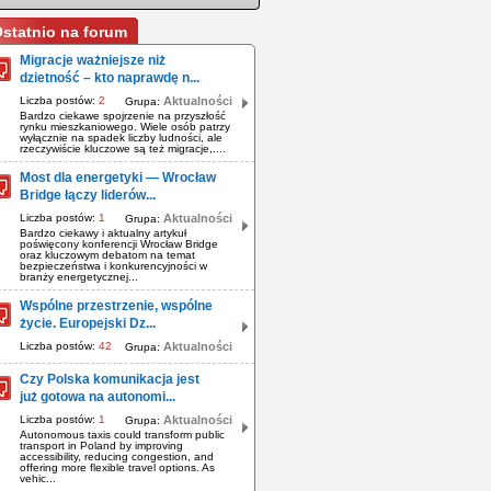
statnio na forum
Migracje ważniejsze niż
dzietność – kto naprawdę n...
Liczba postów:
2
Aktualności
Grupa:
Bardzo ciekawe spojrzenie na przyszłość
rynku mieszkaniowego. Wiele osób patrzy
wyłącznie na spadek liczby ludności, ale
rzeczywiście kluczowe są też migracje,....
Most dla energetyki — Wrocław
Bridge łączy liderów...
Liczba postów:
1
Aktualności
Grupa:
Bardzo ciekawy i aktualny artykuł
poświęcony konferencji Wrocław Bridge
oraz kluczowym debatom na temat
bezpieczeństwa i konkurencyjności w
branży energetycznej...
Wspólne przestrzenie, wspólne
życie. Europejski Dz...
Liczba postów:
42
Aktualności
Grupa:
Czy Polska komunikacja jest
już gotowa na autonomi...
Liczba postów:
1
Aktualności
Grupa:
Autonomous taxis could transform public
transport in Poland by improving
accessibility, reducing congestion, and
offering more flexible travel options. As
vehic...