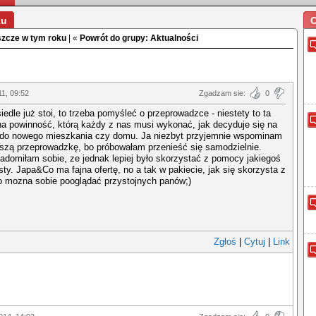
ku
O
szcze w tym roku
| «
Powrót do grupy: Aktualności
11, 09:52
Zgadzam sie:
0
iedle już stoi, to trzeba pomyśleć o przeprowadzce - niestety to ta
a powinność, którą każdy z nas musi wykonać, jak decyduje się na
 do nowego mieszkania czy domu. Ja niezbyt przyjemnie wspominam
wszą przeprowadzkę, bo próbowałam przenieść się samodzielnie.
domiłam sobie, ze jednak lepiej było skorzystać z pomocy jakiegoś
isty. Japa&Co ma fajna ofertę, no a tak w pakiecie, jak się skorzysta z
to mozna sobie pooglądać przystojnych panów;)
Zgłoś
|
Cytuj
|
Link