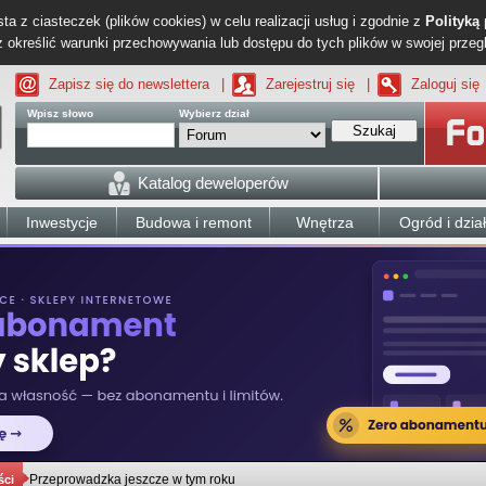
ta z ciasteczek (plików cookies) w celu realizacji usług i zgodnie z
Polityką
określić warunki przechowywania lub dostępu do tych plików w swojej przeg
Zapisz się do newslettera
|
Zarejestruj się
|
Zaloguj się
Wpisz słowo
Wybierz dział
Szukaj
Katalog deweloperów
Inwestycje
Budowa i remont
Wnętrza
Ogród i dzia
Przeprowadzka jeszcze w tym roku
ści