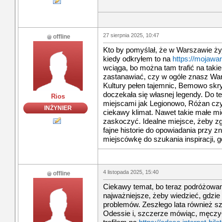
27 sierpnia 2025, 10:47
offline
Kto by pomyślał, że w Warszawie ży
kiedy odkryłem to na
https://mojawa
wciąga, bo można tam trafić na takie
zastanawiać, czy w ogóle znasz War
Kultury pełen tajemnic, Bemowo skr
doczekała się własnej legendy. Do 
Rios
miejscami jak Legionowo, Różan cz
INŻYNIER
ciekawy klimat. Nawet takie małe mi
zaskoczyć. Idealne miejsce, żeby z
fajne historie do opowiadania przy
miejscówkę do szukania inspiracji, 
4 listopada 2025, 15:40
offline
Ciekawy temat, bo teraz podróżowanie
najważniejsze, żeby wiedzieć, gdzi
problemów. Zeszłego lata również s
Odessie i, szczerze mówiąc, męczył