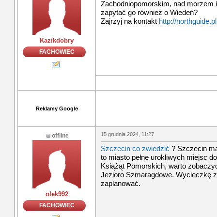
Zachodniopomorskim, nad morzem i 
zapytać go również o Wiedeń?
Zajrzyj na kontakt
http://northguide.pl
Kazikdobry
FACHOWIEC
Reklamy Google
15 grudnia 2024, 11:27
offline
Szczecin co zwiedzić
? Szczecin ma
to miasto pełne urokliwych miejsc 
Książąt Pomorskich, warto zobaczy
Jezioro Szmaragdowe. Wycieczkę z
zaplanować.
olek992
FACHOWIEC