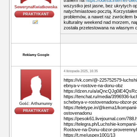
trafiłem na
https://odesa.internet-bile
wszystko jest jasne, bez ukrytych op
SewerynaKwiatkowska
natychmiastowo pocztą. Korzystałem 
PRAKTYKANT
problemów, a nawet raz zwróciłem be
kulturalny weekend nad morzem, na
została przetestowana na własnym 
Reklamy Google
4 listopada 2025, 16:35
https://vk.com/@-225752579-luchshi
ebnya-v-rostove-na-donu-obz
https://dzen.ru/a/aQncQJg0iE4QsRc
https://tenchat.ru/media/3996936-lu
schebnya-v-rostovenadonu-obzor-p
Gość: Arthurnunny
https://teletype.in/@kema1/kompani
PRAKTYKANT
ostovenadonu
https://pesok61.livejournal.com/788.
https://telegra.ph/Luchshie-kompani
Rostove-na-Donu-obzor-proverenny
https://t.me/uspex1001/13