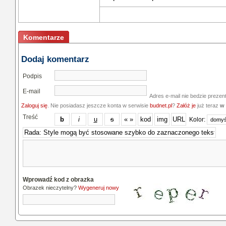
Komentarze
Dodaj komentarz
Podpis
E-mail
Adres e-mail nie bedzie prezen
Zaloguj się
. Nie posiadasz jeszcze konta w serwisie
budnet.pl
?
Załóż je
już teraz
w 
Treść
Kolor:
Wprowadź kod z obrazka
Obrazek nieczytelny?
Wygeneruj nowy