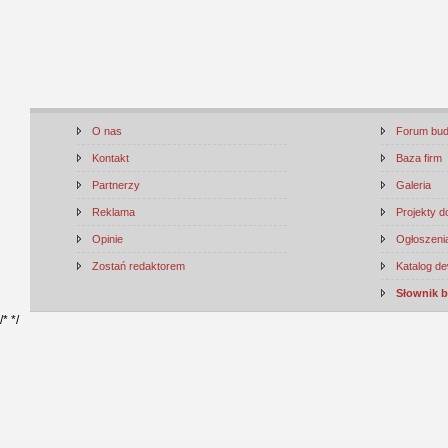
O nas
Forum bu
Kontakt
Baza firm
Partnerzy
Galeria
Reklama
Projekty 
Opinie
Ogłoszenia
Zostań redaktorem
Katalog d
Słownik 
/*
*/