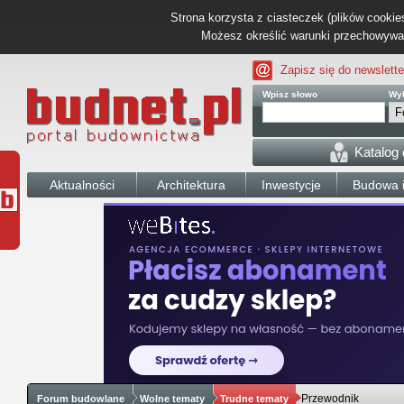
Strona korzysta z ciasteczek (plików cookies
Możesz określić warunki przechowywani
Zapisz się do newslette
Wpisz słowo
Wyb
Katalog
Aktualności
Architektura
Inwestycje
Budowa i
Przewodnik
Forum budowlane
Wolne tematy
Trudne tematy