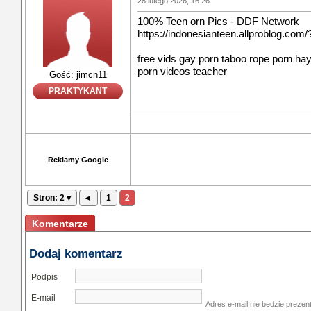
28 lutego 2026, 16:26
100% Teen orn Pics - DDF Network
https://indonesianteen.allproblog.com/
free vids gay porn taboo rope porn hay
porn videos teacher
Gość: jimcn11
PRAKTYKANT
Reklamy Google
Stron: 2 ▾
◂
1
2
Komentarze
Dodaj komentarz
Podpis
E-mail
Adres e-mail nie bedzie prezen