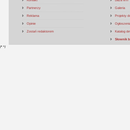
Kontakt
Baza firm
Partnerzy
Galeria
Reklama
Projekty 
Opinie
Ogłoszenia
Zostań redaktorem
Katalog d
Słownik 
/*
*/