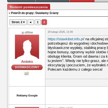
Remont pomieszczenia
«
Powrót do grupy: Stawiamy ściany
Stron: 2 ▾
◂
1
2
28 lutego 2026, 13:39
offline
https://stawkibet.info.pl/
na oficjalnej s
potrzebujesz do wygodnej i dochodowe
błyskawiczne wypłaty, stabilną pracę 
hojne bonusy, ogromny wybór slotów 
obsługę klienta. Gram od dawna i za
tu jestem”. Wtedy nie tylko grasz, ale 
Andatra
ekscytacją i poczuciem, że wybrałeś n
DOŚWIADCZONY
Polecam każdemu z całego serca!
Reklamy Google