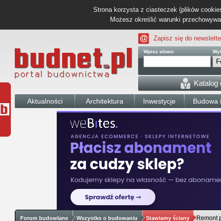
Strona korzysta z ciasteczek (plików cookies
Możesz określić warunki przechowywani
Zapisz się do newslette
Wpisz słowo
Wyb
Katalog
Aktualności
Architektura
Inwestycje
Budowa i
Remont 
Forum budowlane
Wszystko o budowaniu
Stawiamy ściany