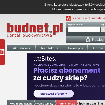
Strona korzysta z ciasteczek (plików cookies
Możesz określić warunki przechowywani
Zapisz się do newslette
Wpisz słowo
Wyb
Katalog
Aktualności
Architektura
Inwestycje
Budowa i
Spawanie aluminiu
Forum budowlane
Wolne tematy
Trudne tematy