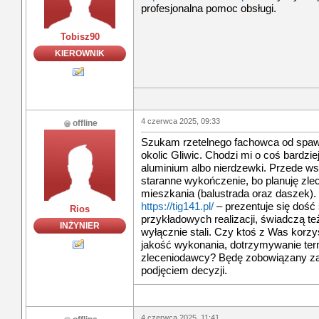
profesjonalna pomoc obsługi.
Tobisz90
KIEROWNIK
4 czerwca 2025, 09:33
offline
Szukam rzetelnego fachowca od spawa
okolic Gliwic. Chodzi mi o coś bardzie
aluminium albo nierdzewki. Przede wsz
staranne wykończenie, bo planuję zlec
mieszkania (balustrada oraz daszek). 
https://tig141.pl/
– prezentuje się dość 
Rios
przykładowych realizacji, świadczą te
INŻYNIER
wyłącznie stali. Czy ktoś z Was korzys
jakość wykonania, dotrzymywanie term
zleceniodawcy? Będę zobowiązany za
podjęciem decyzji.
4 czerwca 2025, 11:41