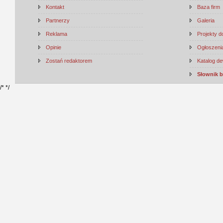
Kontakt
Baza firm
Partnerzy
Galeria
Reklama
Projekty 
Opinie
Ogłoszenia
Zostań redaktorem
Katalog d
Słownik 
/*
*/