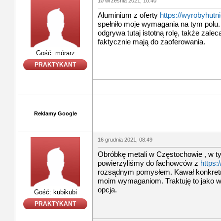
10 września 2021, 10:40
Aluminium z oferty
https://wyrobyhutn
spełniło moje wymagania na tym polu
odgrywa tutaj istotną rolę, także zale
faktycznie mają do zaoferowania.
Gość: mórarz
PRAKTYKANT
Reklamy Google
16 grudnia 2021, 08:49
Obróbkę metali w Częstochowie , w t
powierzyliśmy do fachowców z
https:/
rozsądnym pomysłem. Kawał konkretne
moim wymaganiom. Traktuję to jako wy
opcja.
Gość: kubikubi
PRAKTYKANT