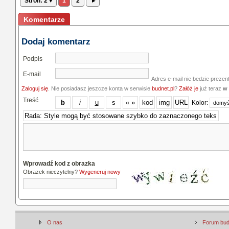
Stron: 2 ▾
1
2
▸
Komentarze
Dodaj komentarz
Podpis
E-mail
Adres e-mail nie bedzie prezen
Zaloguj się
. Nie posiadasz jeszcze konta w serwisie
budnet.pl
?
Załóż je
już teraz
w 
Treść
Kolor:
Wprowadź kod z obrazka
Obrazek nieczytelny?
Wygeneruj nowy
O nas
Forum bu