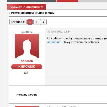
Spawanie aluminium
«
Powrót do grupy: Trudne tematy
Stron: 2 ▾
1
2
▸
30 lipca 2021, 12:34
offline
Chciałabym podjąć współpracę z firmą z ma
aluminium
. Jaką możecie mi polecić?
deborah
KIEROWNIK
Reklamy Google