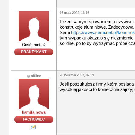
16 maja 2022, 13:16
Przed samym spawaniem, oczywiście 
konstrukcje aluminiowe. Zadecydowali
Semi
https://www.semi.net.pl/konstruk
tym wypadku okazało się niezmiernie
solidne, po to by wytrzymać próbę cz
Gość: metraż
PRAKTYKANT
28 kwietnia 2023, 07:29
offline
Jeśli poszukujesz firmy która posiada
wysokiej jakości to koniecznie zajrzyj
kamila.nowa
FACHOWIEC