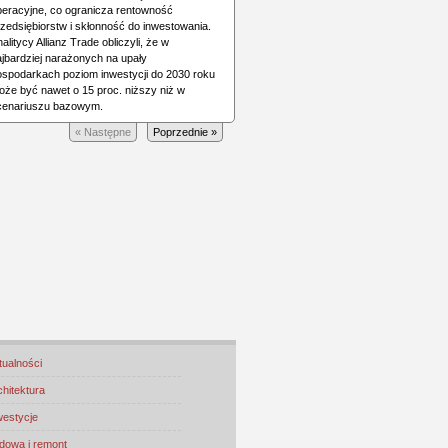
peracyjne, co ogranicza rentowność
rzedsiębiorstw i skłonność do inwestowania.
alitycy Allianz Trade obliczyli, że w
ajbardziej narażonych na upały
ospodarkach poziom inwestycji do 2030 roku
oże być nawet o 15 proc. niższy niż w
cenariuszu bazowym.
« Następne
Poprzednie »
tualności
chitektura
westycje
dowa i remont