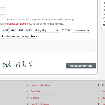
o
p
An
n
g
Adres e-mail nie bedzie prezentowany w serwisie budnet.pl
m
erwisie
budnet.pl
?
Załóż je
już teraz
w mniej niż minutę
.
s
Kolor:
Rozmiar:
Forum budowlane
Ak
Baza firm
Ar
Galeria
In
Projekty domów
Bu