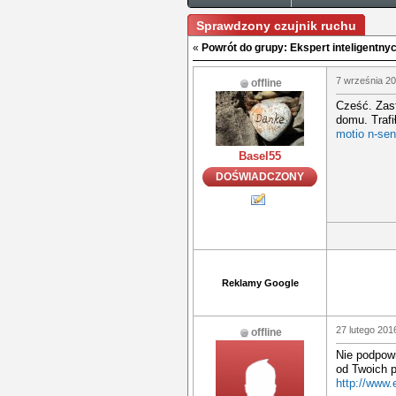
Sprawdzony czujnik ruchu
«
Powrót do grupy: Ekspert inteligentn
7 września 20
offline
Cześć. Zas
domu. Trafi
motio n-sen
Basel55
DOŚWIADCZONY
Reklamy Google
27 lutego 201
offline
Nie podpow
od Twoich p
http://www.