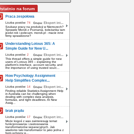
statnio na forum
Praca zespołowa
Liczba postów:
74
Ekspert int...
Grupa:
Szukasz pracy na produkcji w Niemczech?
Sprawdz Mondi z Poznania, koleżanka tam
jezdzi rok i polecam. mondi.pl - macie inne
firmy sprawdzone?
Understanding Lotous 365: A
Simple Guide for New U...
Liczba postów:
2
Ekspert int...
Grupa:
This thread offers a simple guide for new
users of Lotous 365 – explaining the
platform's interface, account security, and
the importance of using trusted sourc...
How Psychology Assignment
Help Simplifies Complex...
Liczba postów:
14
Ekspert int...
Grupa:
Finding reliable Statistics Assignment Help
in Australia can be challenging when
dealing with complex data analysis,
formulas, and tight deadlines. At New
Assig...
brak prądu
Liczba postów:
17
Ekspert int...
Grupa:
Może kogoś z was zainteresuję temat
funkcjonowania i zastosowania
transformatorów separacyjnych. Jak
wiadomo taki transformator to jako jedna z
form ochrony p...