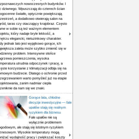
ozpoznawczych nowoczesnych budynków. I
ic dziwnego. Wpuszczają do czterech ścian
rogocenne światło, optycznie powiększają
rzestrzeń, a dodatkowo otwierają salon na
gród, taras czy otaczający krajobraz. Często
ame w sobie są też ważnym elementem
ojektu, który nadaje bryle lekkość, a
ętrzu elegancki, nietuzinkowy charakter.
y jednak lato jest wyjątkowo gorące, ich
ajwiększa zaleta może szybko zmienić się w
odzienny problem. Intensywne słońce
agrzewa pomieszczenia, wysoka
emperatura utrudnia odpoczynek i pracę, a
ęste korzystanie z klimatyzacji odbija się na
omowym budżecie. Dlatego o ochronie przed
rzegrzewaniem warto pomyśleć już na etapie
ojektowania, zanim nadmiar ciepła
zeniknie da nam się we znaki.
Gorące lata, chłodne
decyzje inwestycyjne — fale
upałów stają się realnym
ryzykiem dla biznesu
Fale upałów nie są
wyłącznie problemem
ogodowym, ale stają się istotnym ryzykiem
iznesowym. Wysokie temperatury mogą
bniżać wydajność pracy i zwiększać koszty