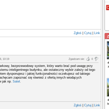
Zgłoś
|
Cytuj
|
Link
Z
6, 10:19
Zgadzam sie:
0
markowy, bezprzewodowy system, który warto brać pod uwagę przy
temu inteligentnego budynku, ale ostateczny wybór zależy od tego
tem dysponujesz i jakiej funkcjonalności oczekujesz od takiego
achęcam zapoznać się również z ofertą innych wiodących
w jak np.
Satel
.
Zgłoś
|
Cytuj
|
Link