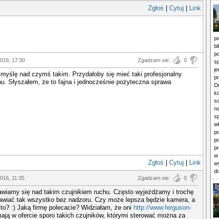
Zgłoś
|
Cytuj
|
Link
p
b
p
016, 17:30
Zgadzam sie:
0
s
j
 myślę nad czymś takim. Przydałoby się mieć taki profesjonalny
pr
hu. Słyszałem, że to fajna i jednocześnie pożyteczna sprawa
D
k
s
n
s
w
p
p
p
w
Zgłoś
|
Cytuj
|
Link
w
d
016, 11:35
Zgadzam sie:
0
awiamy się nad takim czujnikiem ruchu. Często wyjeżdżamy i trochę
tawiać tak wszystko bez nadzoru. Czy może lepsza będzie kamera, a
i to? :) Jaką firmę polecacie? Widziałam, że oni
http://www.ferguson-
ają w ofercie sporo takich czujników, którymi sterować można za