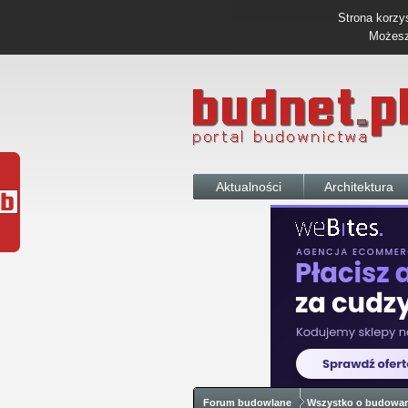
Strona korzys
Możesz 
Aktualności
Architektura
Forum budowlane
Wszystko o budowa