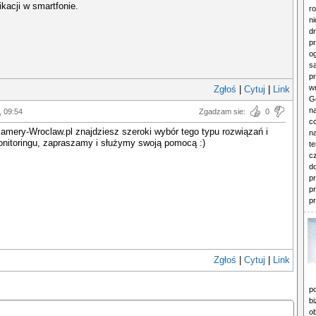
kacji w smartfonie.
r
n
d
p
o
s
pr
wn
Zgłoś
|
Cytuj
|
Link
Gd
n
, 09:54
Zgadzam sie:
0
c
amery-Wroclaw.pl znajdziesz szeroki wybór tego typu rozwiązań i
n
nitoringu, zapraszamy i służymy swoją pomocą :)
t
cz
d
p
pr
pr
Zgłoś
|
Cytuj
|
Link
p
b
o