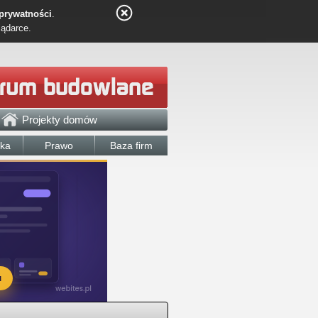
 prywatności
.
lądarce.
Projekty domów
łka
Prawo
Baza firm