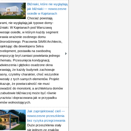
Bliźniaki, które nie wyglądają
jak bliźniaki — nowoczesne
osiedle w Kajetanach
Chociaż powstają
arami, nie wyglądają jak typowe domy-
liźniaki. W Kajetanach pod Warszawą
owstaje osiedle, w którym każdy segment
prawia wrażenie osobnego domu
ednorodzinnego. Pracownia SAAN Architects,
ojektując dla dewelopera Selva
evelopment, postawiła na swobodną
ompozycję brył zamiast powielania jednego
chematu. Przesunięcia kondygnacji,
adwieszenia i głęboko osadzone okna
prawiają, że każdy budynek zachowuje
łasny, czytelny charakter, choć wszystkie
owstały z tych samych elementów. Projekt
okazuje, że powtarzalność nie musi
rowadzić do monotonii, a architektura domów
 zabudowie bliźniaczej może być równie
yrazista i dopracowana jak w przypadku
omów wolnostojących.
Jak zaprojektować cień —
nowoczesne przeszklenia
bez ryzyka przegrzewania
Duże przeszklenia stały
się jednym ze znaków