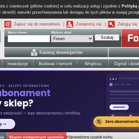
ta z ciasteczek (plików cookies) w celu realizacji usług i zgodnie z
Polityką
określić warunki przechowywania lub dostępu do tych plików w swojej przeg
Zapisz się do newslettera
|
Zarejestruj się
|
Zaloguj się
Wpisz słowo
Wybierz dział
Szukaj
Katalog deweloperów
Inwestycje
Budowa i remont
Wnętrza
Ogród i dzia
Sprawdzony czujnik ruchu
niu
Ekspert inteligentnych systemów