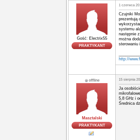
1 czerwca 20
Czujniki Mo
prezentują 
wykorzysta
systemu ala
następnie 
Gość: Electrix55
można dodać
sterowaniu
PRAKTYKANT
_________
http://www.f
15 sierpnia 2
offline
Ja osobiści
mikrofalowe
5,8 GHz i o
Średnica d
Masztalski
PRAKTYKANT