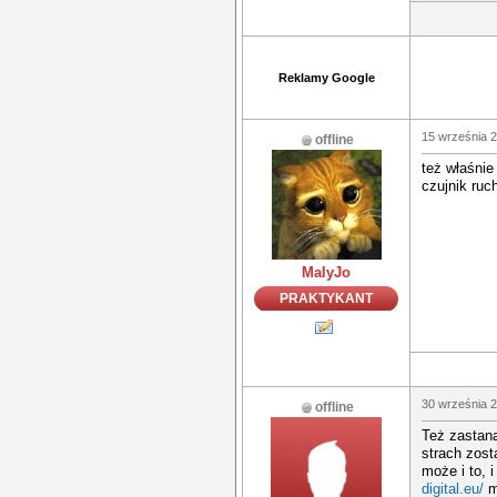
Reklamy Google
15 września 2
offline
też właśnie
czujnik ruc
MalyJo
PRAKTYKANT
30 września 2
offline
Też zastan
strach zos
może i to, 
digital.eu/
m