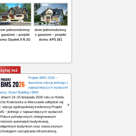
zytaj też
Projekt BMS 2026 –
dwunasta edycja jednego z
najważniejszych wydarzeń
ranży Smart Building i BMS
 dniach 24–25 listopada 2026 roku w Hotelu
rche Krakowska w Warszawie odbędzie się
. edycja ogólnopolskiej konferencji Projekt
MS – jednego z najważniejszych wydarzeń
 Polsce poświęconych zintegrowanym
ystemom automatyki budynkowej,
nteligentnym budynkom oraz nowoczesnym
chnologiom zarządzania infrastrukturą.