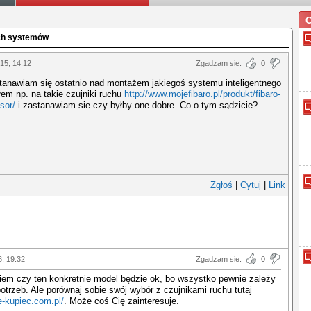
O
ych systemów
15, 14:12
Zgadzam sie:
0
tanawiam się ostatnio nad montażem jakiegoś systemu inteligentnego
łem np. na takie czujniki ruchu
http://www.mojefibaro.pl/produkt/fibaro-
sor/
i zastanawiam sie czy byłby one dobre. Co o tym sądzicie?
Zgłoś
|
Cytuj
|
Link
6, 19:32
Zgadzam sie:
0
iem czy ten konkretnie model będzie ok, bo wszystko pewnie zależy
otrzeb. Ale porównaj sobie swój wybór z czujnikami ruchu tutaj
e-kupiec.com.pl/
. Może coś Cię zainteresuje.