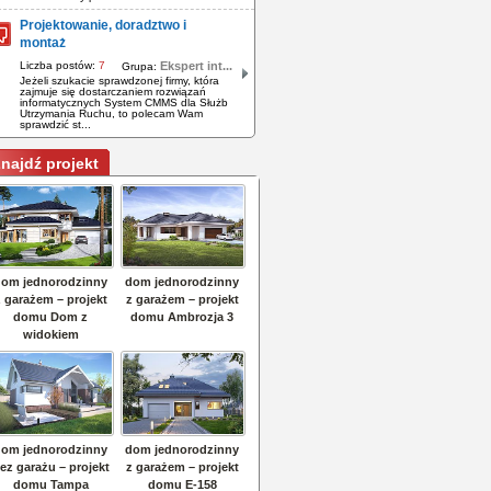
Projektowanie, doradztwo i
montaż
Liczba postów:
7
Ekspert int...
Grupa:
Jeżeli szukacie sprawdzonej firmy, która
zajmuje się dostarczaniem rozwiązań
informatycznych System CMMS dla Służb
Utrzymania Ruchu, to polecam Wam
sprawdzić st...
najdź projekt