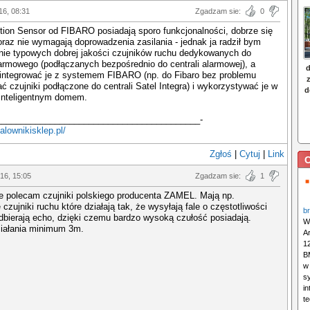
16, 08:31
Zgadzam sie:
0
tion Sensor od FIBARO posiadają sporo funkcjonalności, dobrze się
oraz nie wymagają doprowadzenia zasilania - jednak ja radził bym
nie typowych dobrej jakości czujników ruchu dedykowanych do
rmowego (podłączanych bezpośrednio do centrali alarmowej), a
zintegrować je z systemem FIBARO (np. do Fibaro bez problemu
 czujniki podłączone do centrali Satel Integra) i wykorzystywać je w
 inteligentnym domem.
__________________________________________-
alownikisklep.pl/
Zgłoś
|
Cytuj
|
Link
C
016, 15:05
Zgadzam sie:
1
e polecam czujniki polskiego producenta ZAMEL. Mają np.
 czujniki ruchu które działają tak, że wysyłają fale o częstotliwości
b
dbierają echo, dzięki czemu bardzo wysoką czułość posiadają.
W
ziałania minimum 3m.
A
12
B
w
s
i
te