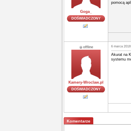
pomocą apli
Goga_
DOŚWIADCZONY
6 marca 2018
offline
Akurat na K
systemu mo
Kamery-Wroclaw.pl
DOŚWIADCZONY
Komentarze