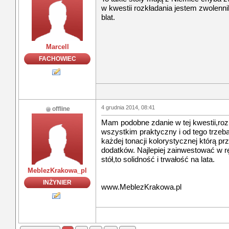
w kwestii rozkładania jestem zwolenni
blat.
Marcell
FACHOWIEC
4 grudnia 2014, 08:41
offline
Mam podobne zdanie w tej kwestii,rozk
wszystkim praktyczny i od tego trzeb
każdej tonacji kolorystycznej którą p
dodatków. Najlepiej zainwestować w 
stół,to solidność i trwałość na lata.
MeblezKrakowa_pl
INŻYNIER
www.MeblezKrakowa.pl