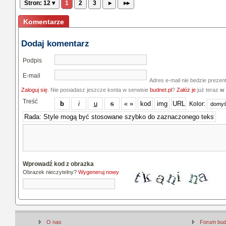
Stron: 12 ▾
1
2
3
▸
▸▸
Komentarze
Dodaj komentarz
Podpis
E-mail
Adres e-mail nie bedzie prezen
Zaloguj się
. Nie posiadasz jeszcze konta w serwisie
budnet.pl
?
Załóż je
już teraz
w 
Treść
Kolor:
Wprowadź kod z obrazka
Obrazek nieczytelny?
Wygeneruj nowy
O nas
Forum bu