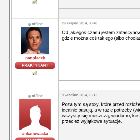
29 sierpnia 2014, 08:40
offline
Od jakiegoś czasu jestem zafascynow
gdzie można coś takiego (albo choci
panplacek
PRAKTYKANT
9 września 2014, 15:12
offline
Poza tym są stoły, które przed rozłoże
idealnie pasują, a w razie potrzeby (wi
wszyscy się mieszczą, wiadomo, kosz
przecież wyjątkowe sytuacje.
ankanowacka