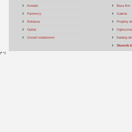
Kontakt
Baza firm
Partnerzy
Galeria
Reklama
Projekty 
Opinie
Ogłoszenia
Zostań redaktorem
Katalog d
Słownik 
/*
*/