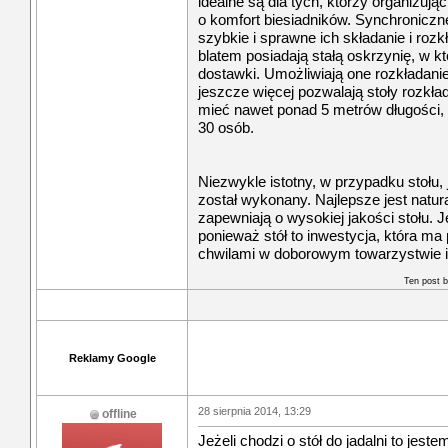
idealne są dla tych, którzy organizuj
o komfort biesiadników. Synchroniczn
szybkie i sprawne ich składanie i roz
blatem posiadają stałą oskrzynię, w k
dostawki. Umożliwiają one rozkładani
jeszcze więcej pozwalają stoły rozkł
mieć nawet ponad 5 metrów długości,
30 osób.
Niezwykle istotny, w przypadku stołu, 
został wykonany. Najlepsze jest natur
zapewniają o wysokiej jakości stołu. 
ponieważ stół to inwestycja, która m
chwilami w doborowym towarzystwie i
Ten post 
Reklamy Google
28 sierpnia 2014, 13:29
offline
Jeżeli chodzi o stół do jadalni to jes