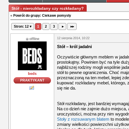
Stół - nierozkładany czy rozkładany?
«
Powrót do grupy: Ciekawe pomysły
Stron: 12 ▾
1
2
3
▸
▸▸
12 sierpnia 2014, 10:22
offline
Stół – król jadalni
Oczywiście głównym meblem w jadalni j
prostokątny. Powinien być na tyle du
najbliższej rodziny mogli wspólnie jad
stół to pewne ograniczenia. Choć mają
beds
przeznaczoną na ten mebel, lepiej zde
PRAKTYKANT
kupować rozkładany mebel, którego, z
się nie da.
Stół rozkładany, jest bardziej wymagaj
Na co dzień nie zajmie dużo miejsca, 
uroczystości, można przy nim wygodni
Stoły z rozsuwanym blatem
to modele 
zmiany wielkości powierzchni użytko