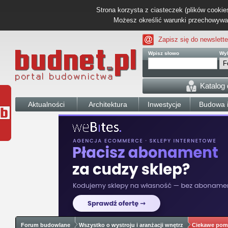
Strona korzysta z ciasteczek (plików cookies
Możesz określić warunki przechowywani
Zapisz się do newslette
Wpisz słowo
Wyb
Katalog
Aktualności
Architektura
Inwestycje
Budowa i
Forum budowlane
Wszystko o wystroju i aranżacji wnętrz
Ciekawe pom