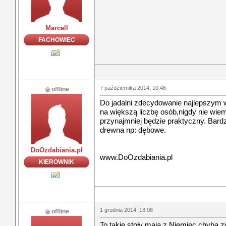
Marcell
FACHOWIEC
7 października 2014, 10:46
offline
Do jadalni zdecydowanie najlepszym 
na większą liczbę osób,nigdy nie wie
przynajmniej będzie praktyczny. Bardzo
drewna np: dębowe.
DoOzdabiania.pl
www.DoOzdabiania.pl
KIEROWNIK
1 grudnia 2014, 18:08
offline
To takie stoły mają z Niemiec chyba z