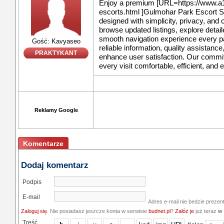
Enjoy a premium [URL=https://www.a1d
escorts.html ]Gulmohar Park Escort S
designed with simplicity, privacy, and
browse updated listings, explore detail
smooth navigation experience every p
Gość: Kavyaseo
reliable information, quality assistanc
PRAKTYKANT
enhance user satisfaction. Our commi
every visit comfortable, efficient, and e
Reklamy Google
Komentarze
Dodaj komentarz
Podpis
E-mail
Adres e-mail nie bedzie prezen
Zaloguj się
. Nie posiadasz jeszcze konta w serwisie
budnet.pl
?
Załóż je
już teraz
w 
Treść