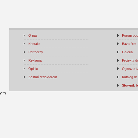
O nas
Forum bu
Kontakt
Baza firm
Partnerzy
Galeria
Reklama
Projekty 
Opinie
Ogłoszenia
Zostań redaktorem
Katalog d
Słownik 
/*
*/