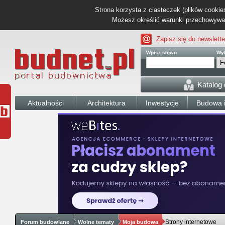
Strona korzysta z ciasteczek (plików cookies
Możesz określić warunki przechowywani
Zapisz się do newslette
Wpisz słowo
Wyb
Katalog
Aktualności
Architektura
Inwestycje
Budowa i
Strony internetowe
Forum budowlane
Wolne tematy
Moja budowa