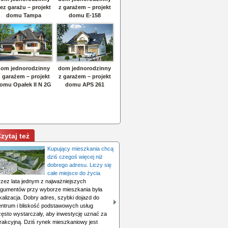
zytaj też
Kupujący mieszkania chcą
dziś czegoś więcej niż
dobrego adresu. Liczy się
całe miejsce do życia
rzez lata jednym z najważniejszych
rgumentów przy wyborze mieszkania była
kalizacja. Dobry adres, szybki dojazd do
entrum i bliskość podstawowych usług
zęsto wystarczały, aby inwestycję uznać za
trakcyjną. Dziś rynek mieszkaniowy jest