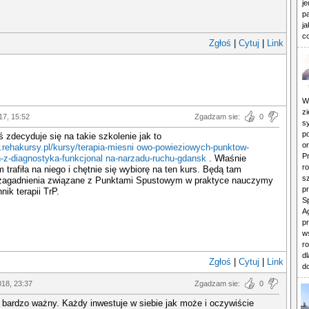
j
pa
j
c
Zgłoś
|
Cytuj
|
Link
W
zi
17, 15:52
Zgadzam sie:
0
s
p
 zdecyduje się na takie szkolenie jak to
o
.rehakursy.pl/kursy/terapia-miesni owo-powieziowych-punktow-
P
-z-diagnostyka-funkcjonal na-narzadu-ruchu-gdansk
. Właśnie
r
 trafiła na niego i chętnie się wybiorę na ten kurs. Będą tam
sz
zagadnienia związane z Punktami Spustowym w praktyce nauczymy
p
nik terapii TrP.
S
A
p
w
r
d
Zgłoś
|
Cytuj
|
Link
do
018, 23:37
Zgadzam sie:
0
 bardzo ważny. Każdy inwestuje w siebie jak może i oczywiście