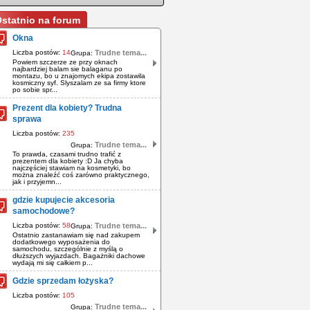
statnio na forum
Okna
Liczba postów:
14
Trudne tema...
Grupa:
Powiem szczerze ze przy oknach
najbardziej balam sie balaganu po
montazu, bo u znajomych ekipa zostawila
kosmiczny syf. Slyszalam ze sa firmy ktore
po sobie spr...
Prezent dla kobiety? Trudna
sprawa
Liczba postów:
235
Trudne tema...
Grupa:
To prawda, czasami trudno trafić z
prezentem dla kobiety :D Ja chyba
najczęściej stawiam na kosmetyki, bo
można znaleźć coś zarówno praktycznego,
jak i przyjemn...
gdzie kupujecie akcesoria
samochodowe?
Liczba postów:
58
Trudne tema...
Grupa:
Ostatnio zastanawiam się nad zakupem
dodatkowego wyposażenia do
samochodu, szczególnie z myślą o
dłuższych wyjazdach. Bagażniki dachowe
wydają mi się całkiem p...
Gdzie sprzedam łożyska?
Liczba postów:
105
Trudne tema...
Grupa: