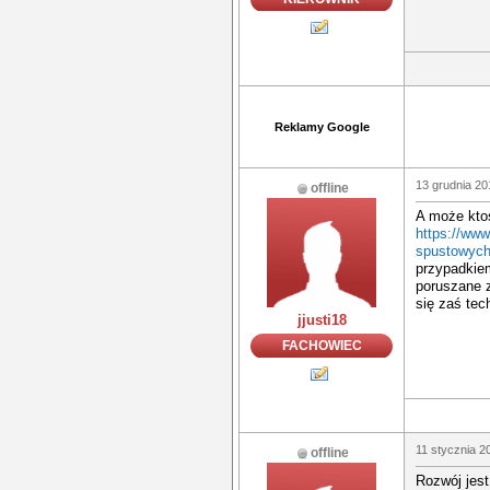
Reklamy Google
13 grudnia 20
offline
A może ktoś
https://www
spustowych
przypadkiem
poruszane 
się zaś tech
jjusti18
FACHOWIEC
11 stycznia 2
offline
Rozwój jest