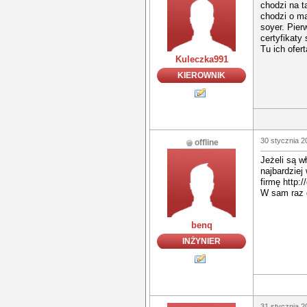
chodzi na ta
chodzi o m
soyer. Pier
certyfikat
Tu ich ofer
Kuleczka991
KIEROWNIK
30 stycznia 2
offline
Jeżeli są w
najbardziej
firmę http:
W sam raz d
benq
INŻYNIER
31 stycznia 2