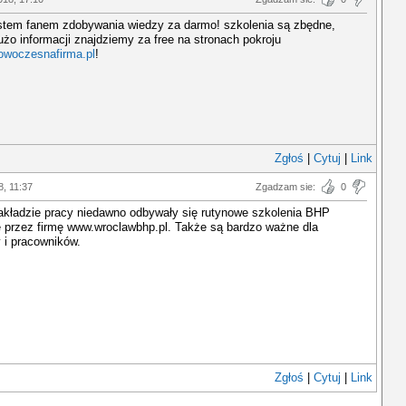
estem fanem zdobywania wiedzy za darmo! szkolenia są zbędne,
użo informacji znajdziemy za free na stronach pokroju
woczesnafirma.pl
!
Zgłoś
|
Cytuj
|
Link
, 11:37
Zgadzam sie:
0
akładzie pracy niedawno odbywały się rutynowe szkolenia BHP
 przez firmę www.wroclawbhp.pl. Także są bardzo ważne dla
 i pracowników.
Zgłoś
|
Cytuj
|
Link