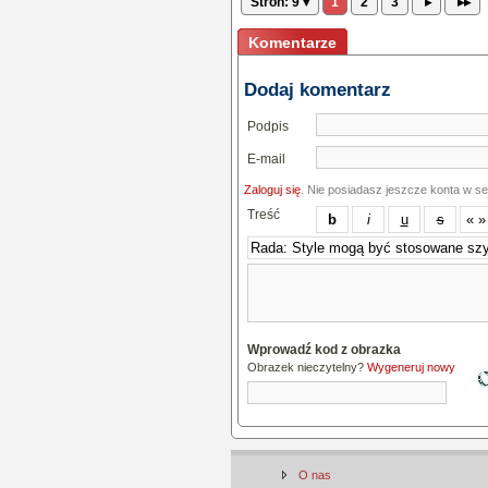
Stron: 9 ▾
1
2
3
▸
▸▸
Komentarze
Dodaj komentarz
Podpis
E-mail
Zaloguj się
. Nie posiadasz jeszcze konta w s
Treść
Wprowadź kod z obrazka
Obrazek nieczytelny?
Wygeneruj nowy
O nas