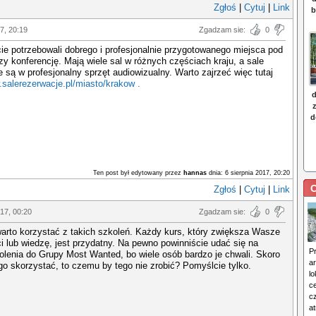
Zgłoś
|
Cytuj
|
Link
17, 20:19
Zgadzam sie:
0
ie potrzebowali dobrego i profesjonalnie przygotowanego miejsca pod
zy konferencję. Mają wiele sal w różnych częściach kraju, a sale
są w profesjonalny sprzęt audiowizualny. Warto zajrzeć więc tutaj
.salerezerwacje.pl/miasto/krakow
.
Ten post był edytowany przez
hannas
dnia: 6 sierpnia 2017, 20:20
C
Zgłoś
|
Cytuj
|
Link
17, 00:20
Zgadzam sie:
0
arto korzystać z takich szkoleń. Każdy kurs, który zwiększa Wasze
i lub wiedzę, jest przydatny. Na pewno powinniście udać się na
P
olenia do Grupy Most Wanted, bo wiele osób bardzo je chwali. Skoro
a
o skorzystać, to czemu by tego nie zrobić? Pomyślcie tylko.
lo
c
c
a