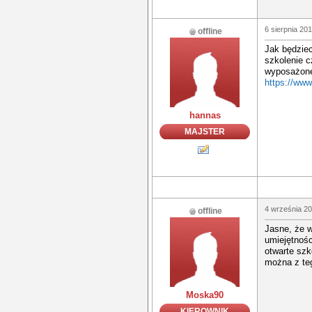
6 sierpnia 20
offline
Jak będziec
szkolenie c
wyposażone 
https://www
hannas
MAJSTER
4 września 20
offline
Jasne, że w
umiejętnośc
otwarte szk
można z teg
Moska90
KIEROWNIK