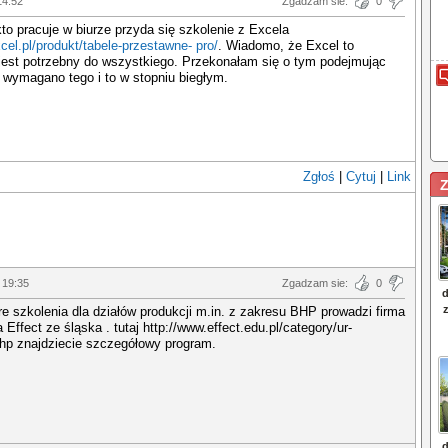
14:52
Zgadzam sie:
0
o pracuje w biurze przyda się szkolenie z Excela
xcel.pl/produkt/tabele-przestawne- pro/
. Wiadomo, że Excel to
jest potrzebny do wszystkiego. Przekonałam się o tym podejmując
 wymagano tego i to w stopniu biegłym.
Zgłoś
|
Cytuj
|
Link
Z
 19:35
Zgadzam sie:
0
e szkolenia dla działów produkcji m.in. z zakresu BHP prowadzi firma
 Effect ze śląska . tutaj http://www.effect.edu.pl/category/ur-
hp znajdziecie szczegółowy program.