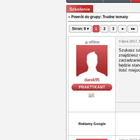
Szkolenie
«
Powrót do grupy: Trudne tematy
Stron: 9 ▾
1
2
3
▸
▸▸
3 lipca 2017, 
offline
Szukasz szk
znajdziesz 
zarzadzanie
będzie stan
ilość miejs
darek95
PRAKTYKANT
Reklamy Google