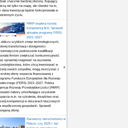
ednak znacznie bardziej złożony. Kupujący
trzą nie tylko na mapę, ale również na to,
ak dana inwestycja będzie funkcjonowała w
odziennym życiu.
PARP wspiera rozwój
kompetencji firm. Sprawdź
aktualne programy FERS
2021–2027
 obliczu szybkich zmian technologicznych,
elonej transformacji i dostępności
ystematyczne podnoszenie kwalifikacji
ozwala firmom zwiększać konkurencyjność
raz sprawniej reagować na wyzwania.
rzedsiębiorstwa, które chcą inwestować w
ozwój swoich zespołów, mogą skorzystać z
erokiej oferty wsparcia finansowanej z
rogramu Fundusze Europejskie dla Rozwoju
połecznego (FERS) 2021–2027. Polska
gencja Rozwoju Przedsiębiorczości (PARP)
rowadzi nabory umożliwiające uzyskanie
sparcia m.in. na szkolenia, doradztwo oraz
ozwój kompetencji w obszarach kluczowych
la współczesnej gospodarki. Sprawdź
stępną ofertę.
Darowizny nieruchomości w
Polsce: czy 2025 r. był