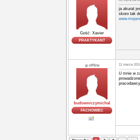
ja akurat j
skoro tak d
www.mojano
Gość: Xavier
PRAKTYKANT
11 marca 2018
offline
U mnie w z
prowadzone
pracodawcy
budowniczymichal
FACHOWIEC