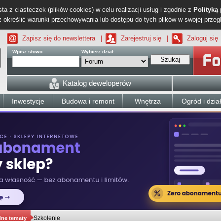
ta z ciasteczek (plików cookies) w celu realizacji usług i zgodnie z
Polityką
określić warunki przechowywania lub dostępu do tych plików w swojej przeg
Zapisz się do newslettera
|
Zarejestruj się
|
Zaloguj się
Wpisz słowo
Wybierz dział
Szukaj
Katalog deweloperów
Inwestycje
Budowa i remont
Wnętrza
Ogród i dzia
Szkolenie
dne tematy