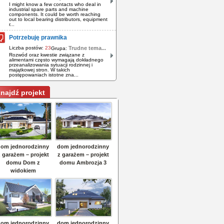
I might know a few contacts who deal in
industrial spare parts and machine
components. It could be worth reaching
out to local bearing distributors, equipment
r...
Potrzebuję prawnika
Liczba postów:
23
Trudne tema...
Grupa:
Rozwód oraz kwestie związane z
alimentami często wymagają dokładnego
przeanalizowania sytuacji rodzinnej i
majątkowej stron. W takich
postępowaniach istotne zna...
najdź projekt