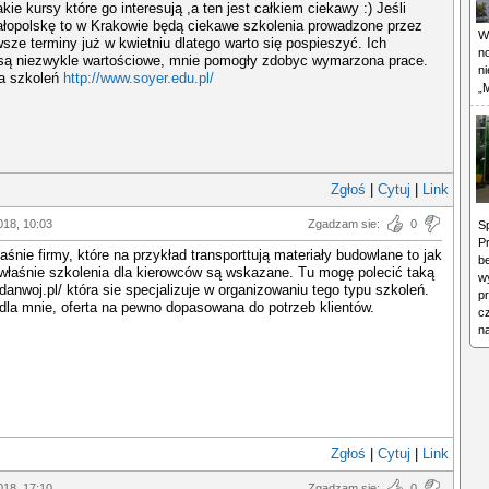
kie kursy które go interesują ,a ten jest całkiem ciekawy :) Jeśli
ałopolskę to w Krakowie będą ciekawe szkolenia prowadzone przez
W
wsze terminy już w kwietniu dlatego warto się pospieszyć. Ich
n
y są niezwykle wartościowe, mnie pomogły zdobyc wymarzona prace.
n
ta szkoleń
http://www.soyer.edu.pl/
„M
Zgłoś
|
Cytuj
|
Link
018, 10:03
Zgadzam sie:
0
Sp
Pr
łaśnie firmy, które na przykład transporttują materiały budowlane to jak
b
 właśnie szkolenia dla kierowców są wskazane. Tu mogę polecić taką
wy
//danwoj.pl/ która sie specjalizuje w organizowaniu tego typu szkoleń.
p
la mnie, oferta na pewno dopasowana do potrzeb klientów.
cz
n
Zgłoś
|
Cytuj
|
Link
018, 17:10
Zgadzam sie:
0