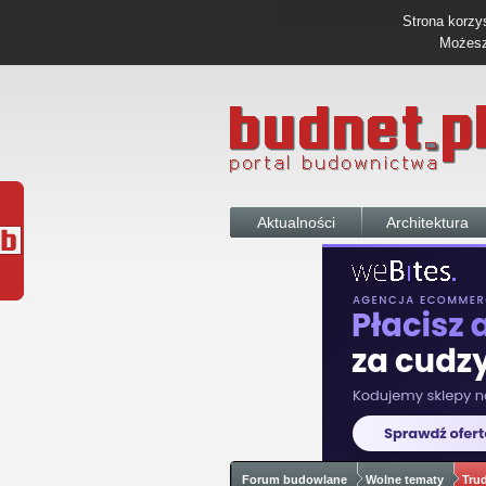
Strona korzys
Możesz 
Aktualności
Architektura
Forum budowlane
Wolne tematy
Tru