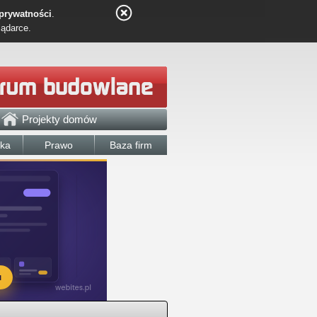
 prywatności
.
lądarce.
Projekty domów
łka
Prawo
Baza firm