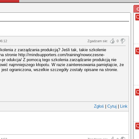
O
06:12
Zgadzam sie:
0
olenia z zarządzania produkcją? Jeśli tak, takie szkolenie
na stronie http://mindsupporters.com/training/nowoczesne-
-pr odukcja/ Z pomocą tego szkolenia zarządzanie produkcją nie
owić najmniejszego kłopotu. W razie zainteresowania pamiętajcie, że
c jest ograniczona, wszelkie szczegóły zostały opisane na stronie.
Zgłoś
|
Cytuj
|
Link