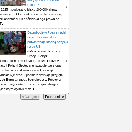
kolejnym rekordowym
rokiem?
 2025 r. podpisano blisko 200 000 aktów
otarialnych, które dokumentowały darowiznę
ieruchomości lub spółdzielczego prawa do
”.
Bezrobocie w Polsce nadal
niskie. Lipcowe dane
potwierdzają mocną pozycję
na tle UE
- Ministerstwo Rodziny,
Pracy i Polityki
ołecznej informuje: Ministerstwo Rodziny,
acy i Polityki Społecznej szacuje, że stopa
ezrobocia rejestrowanego w końcu lipca
niosła 5,9 proc. Zgodnie z definicją przyjętą
rzez Eurostat stopa bezrobocia w Polsce w
erwcu wyniosła 3,1 proc., co jest drugim
ajlepszym wynikiem w UE.
« Następne
Poprzednie »