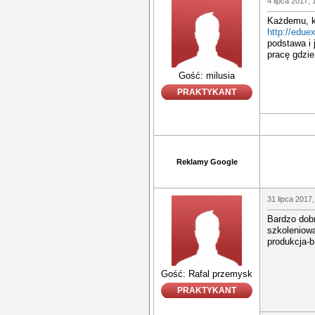
4 lipca 2017, 
Każdemu, kt
http://edue
podstawa i 
pracę gdzie
Gość: milusia
PRAKTYKANT
Reklamy Google
31 lipca 2017,
Bardzo dobr
szkoleniowa
produkcja-b
Gość: Rafal przemysk
PRAKTYKANT