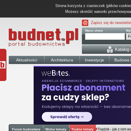
Strona korzysta z ciasteczek (plików cookies
Możesz określić warunki przechowywani
Zapisz się do newslette
Wpisz słowo
Wyb
Katalog
Aktualności
Architektura
Inwestycje
Budowa i
Trądzik - jak z nim w
Forum budowlane
Wolne tematy
Trudne tematy