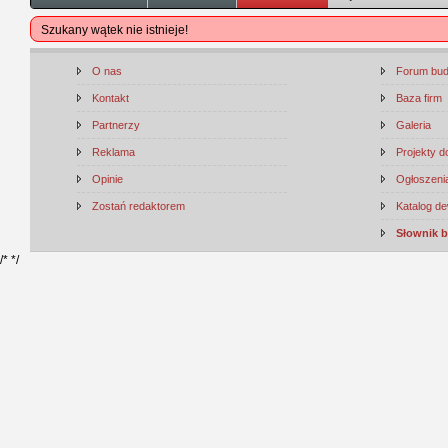
Szukany wątek nie istnieje!
O nas
Forum bu
Kontakt
Baza firm
Partnerzy
Galeria
Reklama
Projekty 
Opinie
Ogłoszenia
Zostań redaktorem
Katalog d
Słownik 
/*
*/