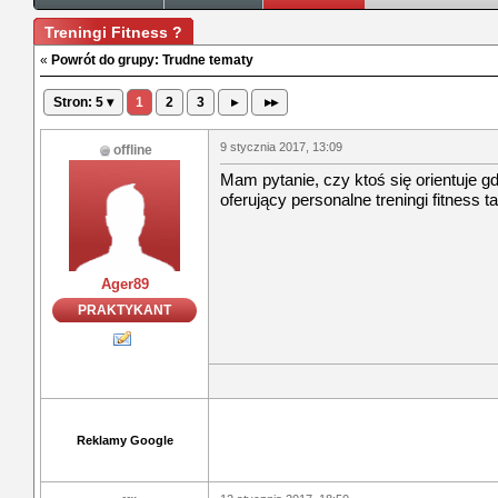
Treningi Fitness ?
«
Powrót do grupy: Trudne tematy
Stron: 5 ▾
1
2
3
▸
▸▸
9 stycznia 2017, 13:09
offline
Mam pytanie, czy ktoś się orientuje gd
oferujący personalne treningi fitness t
Ager89
PRAKTYKANT
Reklamy Google