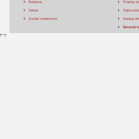
Reklama
Projekty 
Opinie
Ogłoszenia
Zostań redaktorem
Katalog d
Słownik 
/*
*/