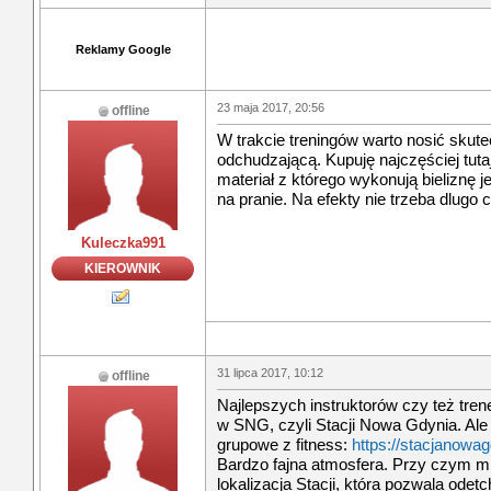
Reklamy Google
23 maja 2017, 20:56
offline
W trakcie treningów warto nosić skute
odchudzającą. Kupuję najczęściej tuta
materiał z którego wykonują bieliznę j
na pranie. Na efekty nie trzeba dlugo
Kuleczka991
KIEROWNIK
31 lipca 2017, 10:12
offline
Najlepszych instruktorów czy też tre
w SNG, czyli Stacji Nowa Gdynia. Ale 
grupowe z fitness:
https://stacjanowag
Bardzo fajna atmosfera. Przy czym mn
lokalizacja Stacji, która pozwala odet