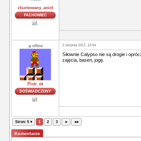
zbuntowany_anioł
FACHOWIEC
2 sierpnia 2017, 10:54
offline
Siłownie Calypso nie są drogie i opró
zajęcia, basen, jogę.
Piotr_ek
DOŚWIADCZONY
Stron: 5 ▾
1
2
3
▸
▸▸
Komentarze