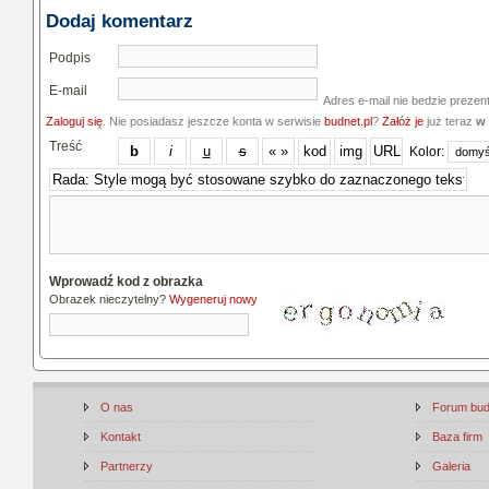
Dodaj komentarz
Podpis
E-mail
Adres e-mail nie bedzie prezen
Zaloguj się
. Nie posiadasz jeszcze konta w serwisie
budnet.pl
?
Załóż je
już teraz
w 
Treść
Kolor:
Wprowadź kod z obrazka
Obrazek nieczytelny?
Wygeneruj nowy
O nas
Forum bu
Kontakt
Baza firm
Partnerzy
Galeria