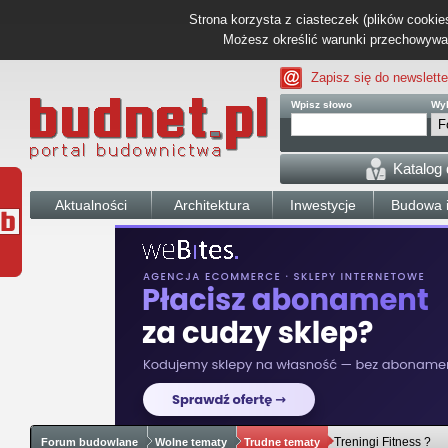
Strona korzysta z ciasteczek (plików cookies
Możesz określić warunki przechowywani
Zapisz się do newslette
Wpisz słowo
Wyb
Katalog
Aktualności
Architektura
Inwestycje
Budowa i
Treningi Fitness ?
Forum budowlane
Wolne tematy
Trudne tematy