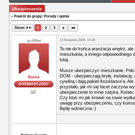
Ubezpieczenie
«
Powrót do grupy: Porady i opinie
Stron: 4 ▾
1
2
3
▸
▸▸
14 listopada 2008, 15:36
offline
To nie do końca aranżacja wnętrz, al
mieszkania, a innego odpowiedniego d
tutaj.
Musze ubezpieczyć mieszkanie. Póki 
DOM - ubezpieczają bryłę, instalację,
Bulwa
cywilną i dają pakiet Assistance'a. Ale
DOŚWIADCZONY
przystało, jak mi się facet zaczyna w
ubezpieczenie to mnie zatyka. Koniec 
Czy ktoś mi jak krowie na rowie wyt
uwagę przy ubezpieczeniu, czy komu
Będę wdzieczna :)