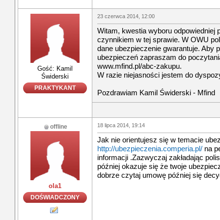
23 czerwca 2014, 12:00
Witam, kwestia wyboru odpowiedniej 
czynnikiem w tej sprawie. W OWU pol
dane ubezpieczenie gwarantuje. Aby 
ubezpieczeń zapraszam do poczytania
www.mfind.pl/abc-zakupu.
Gość: Kamil
W razie niejasności jestem do dyspozy
Świderski
PRAKTYKANT
Pozdrawiam Kamil Świderski - Mfind
18 lipca 2014, 19:14
offline
Jak nie orientujesz się w temacie ubez
http://ubezpieczenia.comperia.pl/
na p
informacji .Zazwyczaj zakładając poli
później okazuje się że twoje ubezpiec
dobrze czytaj umowę później się decy
ola1
DOŚWIADCZONY