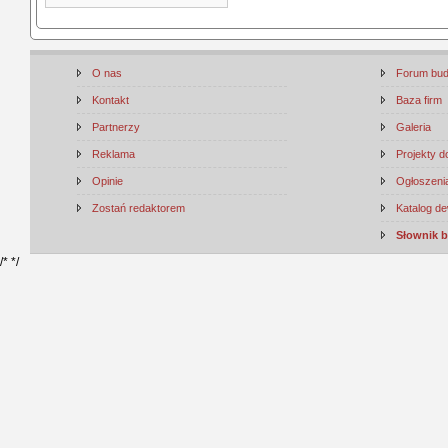
O nas
Forum bu
Kontakt
Baza firm
Partnerzy
Galeria
Reklama
Projekty 
Opinie
Ogłoszenia
Zostań redaktorem
Katalog d
Słownik 
/*
*/