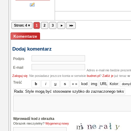
Stron: 4 ▾
1
2
3
▸
▸▸
Komentarze
Dodaj komentarz
Podpis
E-mail
Adres e-mail nie bedzie prezen
Zaloguj się
. Nie posiadasz jeszcze konta w serwisie
budnet.pl
?
Załóż je
już teraz
w 
Treść
Kolor:
Wprowadź kod z obrazka
Obrazek nieczytelny?
Wygeneruj nowy