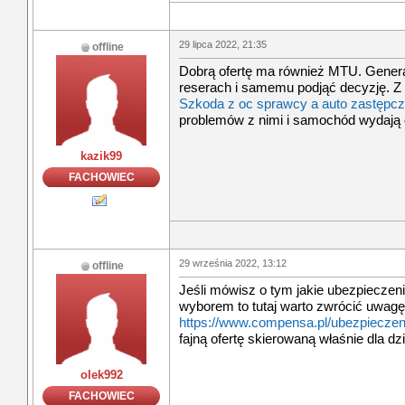
29 lipca 2022, 21:35
offline
Dobrą ofertę ma również MTU. General
reserach i samemu podjąć decyzję. Z
Szkoda z oc sprawcy a auto zastęp
problemów z nimi i samochód wydają o
kazik99
FACHOWIEC
29 września 2022, 13:12
offline
Jeśli mówisz o tym jakie ubezpieczen
wyborem to tutaj warto zwrócić uwagę n
https://www.compensa.pl/ubezpieczen
fajną ofertę skierowaną właśnie dla dz
olek992
FACHOWIEC