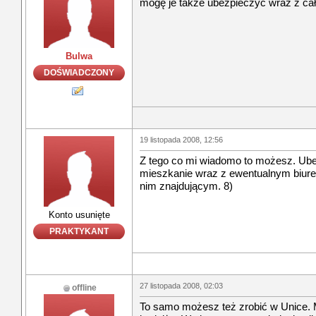
mogę je także ubezpieczyć wraz z c
Bulwa
DOŚWIADCZONY
19 listopada 2008, 12:56
Z tego co mi wiadomo to możesz. Ube
mieszkanie wraz z ewentualnym biur
nim znajdującym. 8)
Konto usunięte
PRAKTYKANT
27 listopada 2008, 02:03
offline
To samo możesz też zrobić w Unice. 