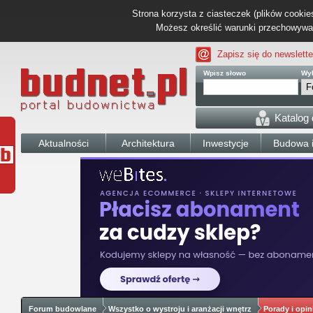
Strona korzysta z ciasteczek (plików cookies
Możesz określić warunki przechowywani
Zapisz się do newslette
Wpisz słowo
Wyb
Katalog
Aktualności
Architektura
Inwestycje
Budowa i
Forum budowlane
Wszystko o wystroju i aranżacji wnętrz
Porady i opin