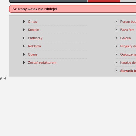
Szukany wątek nie istnieje!
O nas
Forum bu
Kontakt
Baza firm
Partnerzy
Galeria
Reklama
Projekty 
Opinie
Ogłoszenia
Zostań redaktorem
Katalog d
Słownik 
/*
*/