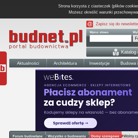
Strona korzysta z ciasteczek (plików cookies
Możesz określić warunki przechowywani
Zapisz się do newslette
Wpisz słowo
Wyb
Katalog
Aktualności
Architektura
Inwestycje
Budowa i
Wolny c
Forum budowlane
Wszystko o budowaniu
Domy szeregowe