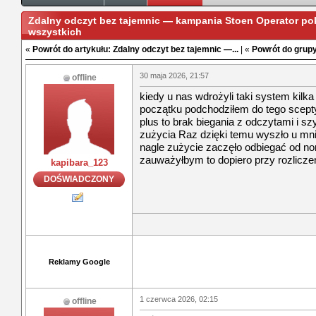
Zdalny odczyt bez tajemnic — kampania Stoen Operator pok
wszystkich
«
Powrót do artykułu: Zdalny odczyt bez tajemnic —...
| «
Powrót do grupy
30 maja 2026, 21:57
offline
kiedy u nas wdrożyli taki system kilk
początku podchodziłem do tego scept
plus to brak biegania z odczytami i 
zużycia Raz dzięki temu wyszło u mni
nagle zużycie zaczęło odbiegać od n
zauważyłbym to dopiero przy rozlicze
kapibara_123
DOŚWIADCZONY
Reklamy Google
1 czerwca 2026, 02:15
offline