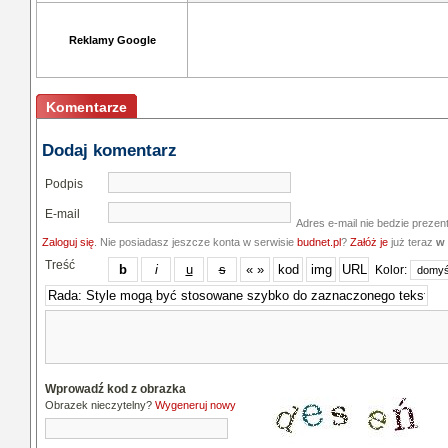
Reklamy Google
Komentarze
Dodaj komentarz
Podpis
E-mail
Adres e-mail nie bedzie prezen
Zaloguj się
. Nie posiadasz jeszcze konta w serwisie
budnet.pl
?
Załóż je
już teraz
w 
Treść
Kolor:
Wprowadź kod z obrazka
Obrazek nieczytelny?
Wygeneruj nowy