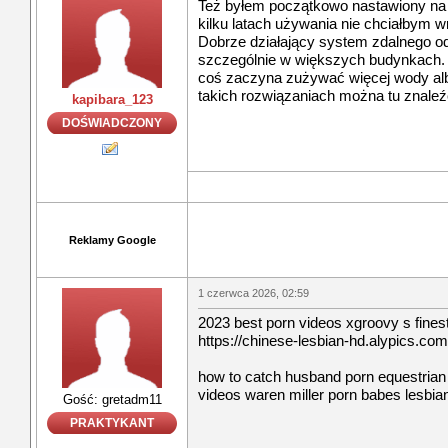
Też byłem początkowo nastawiony na z
kilku latach używania nie chciałbym 
Dobrze działający system zdalnego od
szczególnie w większych budynkach. P
coś zaczyna zużywać więcej wody albo
takich rozwiązaniach można tu znaleźć 
kapibara_123
DOŚWIADCZONY
Reklamy Google
1 czerwca 2026, 02:59
2023 best porn videos xgroovy s finest
https://chinese-lesbian-hd.alypics.com
how to catch husband porn equestrian 
videos waren miller porn babes lesbian
Gość: gretadm11
PRAKTYKANT