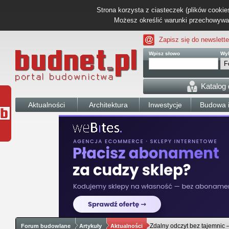
Strona korzysta z ciasteczek (plików cookies
Możesz określić warunki przechowywani
Zapisz się do newslette
Wpisz słowo
Wyb
Katalog
Aktualności
Architektura
Inwestycje
Budowa i
Zdalny odczyt bez tajemnic 
Forum budowlane
Artykuły
Aktualności