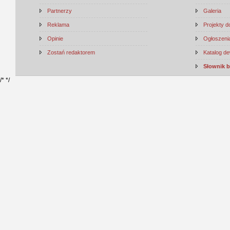
Partnerzy
Galeria
Reklama
Projekty 
Opinie
Ogłoszenia
Zostań redaktorem
Katalog d
Słownik 
/*
*/