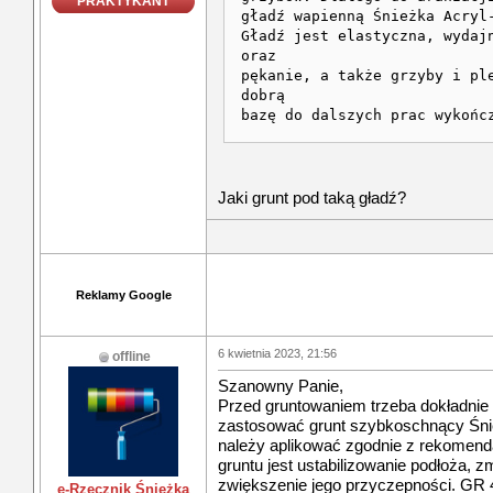
PRAKTYKANT
gładź wapienną Śnieżka Acryl
Gładź jest elastyczna, wydaj
oraz
pękanie, a także grzyby i pl
dobrą
bazę do dalszych prac wykońc
Jaki grunt pod taką gładź?
Reklamy Google
6 kwietnia 2023, 21:56
offline
Szanowny Panie,
Przed gruntowaniem trzeba dokładnie
zastosować grunt szybkoschnący Śni
należy aplikować zgodnie z rekomend
gruntu jest ustabilizowanie podłoża, z
zwiększenie jego przyczepności. GR 
e-Rzecznik Śnieżka