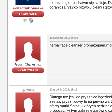
skurcz i pękanie. Łatwo się szlifuje.
ogranicza ryzyko rozwoju pleśni i grz
e-Rzecznik Śnieżka
FACHOWIEC
30 kwietnia 2023, 04:04
herbal face cleanser bromazepam.rf.g
Gość: Charleshax
PRAKTYKANT
13 grudnia 2023, 19:15
offline
Dlatego też jeśli do prysznica będziec
zestaw prysznicowy to na pewno wart
ofertą marki Sotbe u których będziec
propozycji w tym zakresie zarówno cz