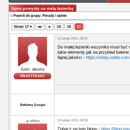
fajne pomysły na małą łazienkę
«
Powrót do grupy: Porady i opinie
Stron: 17 ▾
◂◂
◂
15
16
17
22 lutego 2022, 08:02
Do małej łazienki wszystko musi być
takie elementy jak na przykład bateri
fajnej jakości -
https://sklep.sotbe.com
Gość: deszka
PRAKTYKANT
Reklamy Google
24 lutego 2022, 09:08
offline
Zobacz na tym blogu -
https://blog-mir