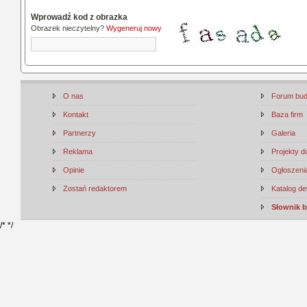
Wprowadź kod z obrazka
Obrazek nieczytelny?
Wygeneruj nowy
O nas
Forum bu
Kontakt
Baza firm
Partnerzy
Galeria
Reklama
Projekty 
Opinie
Ogłoszenia
Zostań redaktorem
Katalog d
Słownik 
/*
*/