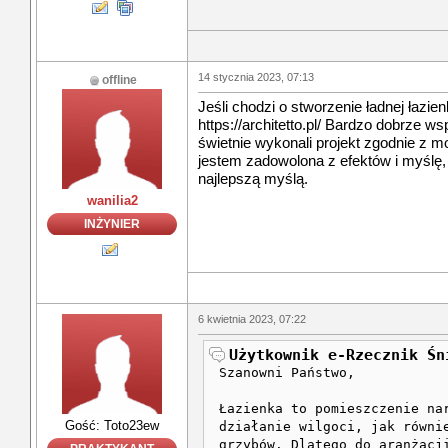
14 stycznia 2023, 07:13
offline
Jeśli chodzi o stworzenie ładnej łazi
https://architetto.pl/ Bardzo dobrze 
świetnie wykonali projekt zgodnie z m
jestem zadowolona z efektów i myślę, 
najlepszą myślą.
wanilia2
INŻYNIER
6 kwietnia 2023, 07:22
Użytkownik e-Rzecznik Śn
Szanowni Państwo,
Łazienka to pomieszczenie na
Gość: Toto23ew
działanie wilgoci, jak równi
grzybów. Dlatego do aranżacj