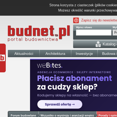
Strona korzysta z ciasteczek (plików cookies
Możesz określić warunki przechowywani
Zapisz się do newslette
Wpisz słowo
Wyb
Katalog
Aktualności
Architektura
Inwestycje
Budowa i
Forum budowlane
Wszystko o wystroju i aranżacji wnętrz
Porady i opin