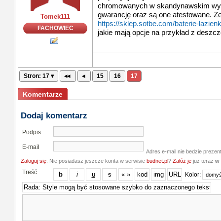
chromowanych w skandynawskim wydan
gwarancję oraz są one atestowane. Ze
Tomek111
https://sklep.sotbe.com/baterie-lazie
FACHOWIEC
jakie mają opcje na przykład z deszc
Stron: 17 ▾
◂◂
◂
15
16
17
Komentarze
Dodaj komentarz
Podpis
E-mail
Adres e-mail nie bedzie prezen
Zaloguj się
. Nie posiadasz jeszcze konta w serwisie
budnet.pl
?
Załóż je
już teraz
w 
Treść
Kolor: