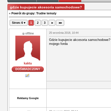
gdzie kupujecie akcesoria samochodowe?
«
Powrót do grupy: Trudne tematy
Stron: 6 ▾
1
2
3
▸
▸▸
25 września 2018, 10:44
offline
Gdzie kupujecie akcesoria samochodowe
mojego forda
kaktu
DOŚWIADCZONY
Reklamy Google