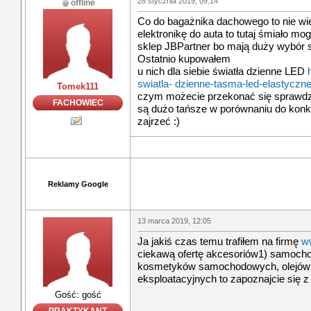
28 stycznia 2019, 09:14
offline
Co do bagażnika dachowego to nie wie
elektronikę do auta to tutaj śmiało mo
sklep JBPartner bo mają duży wybór s
Ostatnio kupowałem
u nich dla siebie światła dzienne LED
swiatla- dzienne-tasma-led-elastyczne
Tomek111
czym możecie przekonać się sprawdzaj
FACHOWIEC
są dużo tańsze w porównaniu do konk
zajrzeć :)
Reklamy Google
13 marca 2019, 12:05
Ja jakiś czas temu trafiłem na firmę
w
ciekawą ofertę akcesoriów1) samocho
kosmetyków samochodowych, olejów s
eksploatacyjnych to zapoznajcie się z 
Gość: gość