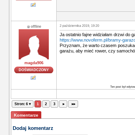
2 października 2019, 19:20
offline
Ja ostatnio fajne widziałam drzwi do 
https://www.novoferm.pl/bramy-gara
Przyznam, że warto czasem poszukać
garażu, aby mieć rower, czy samochó
magda906
DOŚWIADCZONY
Ten post był edyt
Stron: 6 ▾
1
2
3
▸
▸▸
Komentarze
Dodaj komentarz