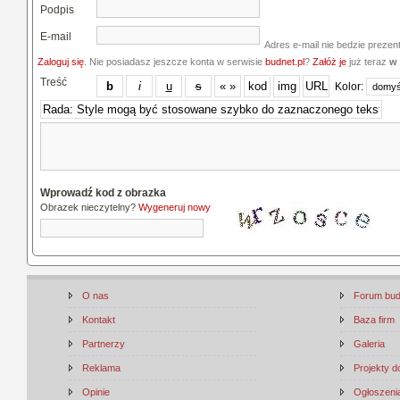
Podpis
E-mail
Adres e-mail nie bedzie prezen
Zaloguj się
. Nie posiadasz jeszcze konta w serwisie
budnet.pl
?
Załóż je
już teraz
w 
Treść
Kolor:
Wprowadź kod z obrazka
Obrazek nieczytelny?
Wygeneruj nowy
O nas
Forum bu
Kontakt
Baza firm
Partnerzy
Galeria
Reklama
Projekty 
Opinie
Ogłoszenia