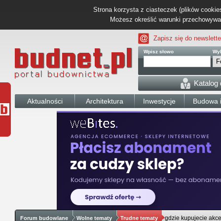
Strona korzysta z ciasteczek (plików cookies
Możesz określić warunki przechowywani
Zapisz się do newslette
Wpisz słowo
Wyb
Katalog
Aktualności
Architektura
Inwestycje
Budowa i
gdzie kupujecie ak
Forum budowlane
Wolne tematy
Trudne tematy