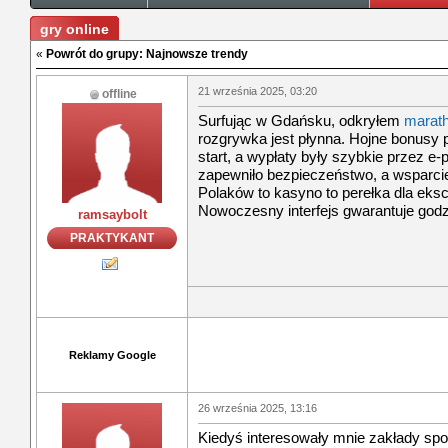
gry online
«
Powrót do grupy: Najnowsze trendy
21 września 2025, 03:20
offline
Surfując w Gdańsku, odkryłem
marath
rozgrywka jest płynna. Hojne bonusy p
start, a wypłaty były szybkie przez e-
zapewniło bezpieczeństwo, a wsparcie
Polaków to kasyno to perełka dla eksc
Nowoczesny interfejs gwarantuje god
ramsaybolt
PRAKTYKANT
Reklamy Google
26 września 2025, 13:16
Kiedyś interesowały mnie zakłady sp