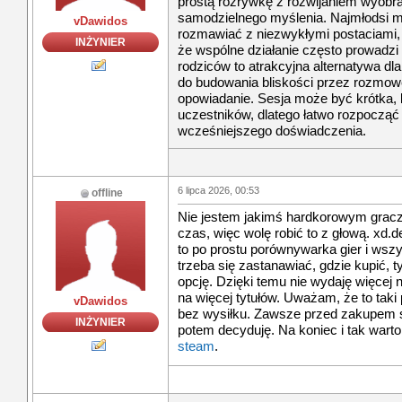
prostą rozrywkę z rozwijaniem wyobra
samodzielnego myślenia. Najmłodsi m
vDawidos
rozmawiać z niezwykłymi postaciami, 
INŻYNIER
że wspólne działanie często prowadzi 
rodziców to atrakcyjna alternatywa dl
do budowania bliskości przez rozmow
opowiadanie. Sesja może być krótka,
uczestników, dlatego łatwo rozpoczą
wcześniejszego doświadczenia.
6 lipca 2026, 00:53
offline
Nie jestem jakimś hardkorowym graczem
czas, więc wolę robić to z głową. xd.
to po prostu porównywarka gier i wszy
trzeba się zastanawiać, gdzie kupić, t
opcję. Dzięki temu nie wydaję więcej 
na więcej tytułów. Uważam, że to tak
vDawidos
bez wysiłku. Zawsze przed zakupem s
INŻYNIER
potem decyduję. Na koniec i tak wart
steam
.