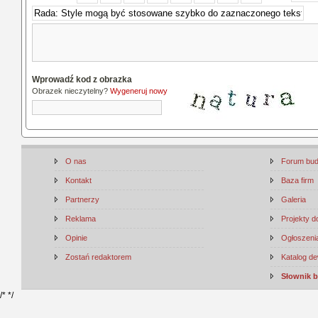
Wprowadź kod z obrazka
Obrazek nieczytelny?
Wygeneruj nowy
O nas
Forum bu
Kontakt
Baza firm
Partnerzy
Galeria
Reklama
Projekty 
Opinie
Ogłoszenia
Zostań redaktorem
Katalog d
Słownik 
/*
*/