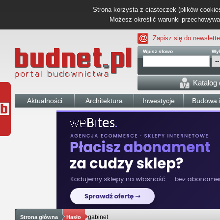
Strona korzysta z ciasteczek (plików cookies
Możesz określić warunki przechowywani
Zapisz się do newslette
Wpisz słowo
Wyb
Katalog
Aktualności
Architektura
Inwestycje
Budowa i
gabinet
Strona główna
Hasło