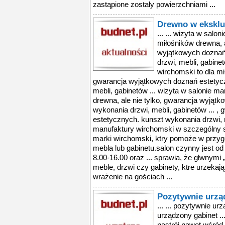
zastąpione zostały powierzchniami ...
Drewno w eksklu
... ... wizyta w salo
miłośników drewna, a
wyjątkowych doznań
drzwi, mebli, gabinet
wirchomski to dla mi
gwarancja wyjątkowych doznań estetycz
mebli, gabinetów ... wizyta w salonie ma
drewna, ale nie tylko, gwarancja wyjąt
wykonania drzwi, mebli, gabinetów ... 
estetycznych. kunszt wykonania drzwi, 
manufaktury wirchomski w szczególny 
marki wirchomski, ktry pomoże w przy
mebla lub gabinetu.salon czynny jest od
8.00-16.00 oraz ... sprawia, że głwnym
meble, drzwi czy gabinety, ktre urzekaj
wrażenie na gościach ...
Pozytywnie urzą
... ... pozytywnie ur
urządzony gabinet .