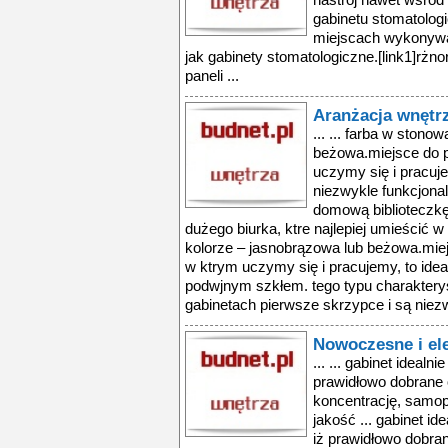
nastrój nawet wśró
gabinetu stomatologi
miejscach wykonywa
jak gabinety stomatologiczne.[link1]rżn
paneli ...
Aranżacja wnętrz
... ... farba w ston
beżowa.miejsce do p
uczymy się i pracujem
niezwykle funkcjona
domową biblioteczkę
dużego biurka, ktre najlepiej umieścić 
kolorze – jasnobrązowa lub beżowa.miej
w ktrym uczymy się i pracujemy, to ideal
podwjnym szkłem. tego typu charaktery
gabinetach pierwsze skrzypce i są niezw
Nowoczesne i ele
... ... gabinet idealn
prawidłowo dobrane 
koncentrację, samo
jakość ... gabinet id
iż prawidłowo dobran