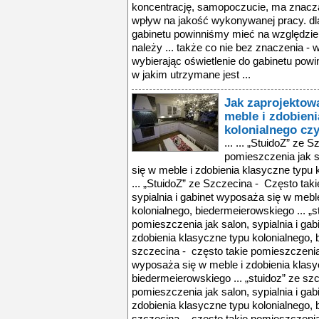
koncentrację, samopoczucie, ma znaczą
wpływ na jakość wykonywanej pracy. dl
gabinetu powinniśmy mieć na względzie
należy ... także co nie bez znaczenia -
wybierając oświetlenie do gabinetu powi
w jakim utrzymane jest ...
Jak zaprojektow
meble i zdobien
kolonialnego cz
... ... „StuidoZ” ze 
pomieszczenia jak s
się w meble i zdobienia klasyczne typu
... „StuidoZ” ze Szczecina - Często tak
sypialnia i gabinet wyposaża się w mebl
kolonialnego, biedermeierowskiego ... „s
pomieszczenia jak salon, sypialnia i ga
zdobienia klasyczne typu kolonialnego, 
szczecina - często takie pomieszczenia j
wyposaża się w meble i zdobienia klasy
biedermeierowskiego ... „stuidoz” ze sz
pomieszczenia jak salon, sypialnia i ga
zdobienia klasyczne typu kolonialnego, 