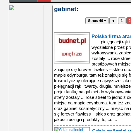
gabinet:
Stron: 49 ▾
◂
1
2
Polska firma ara
... ... pielęgnacji rą
wydzielone przez pro
wykonywania zabieg
zostały ... rose stre
prestiżowych miejsc
znajduje się forever flawless – sklep or
mapie edynburga. tam też znajduje się fo
kosmetyczny oferujące najwyższej jakości 
pielęgnacji rąk i twarzy. drugie, mniejsz
projektantkę na gabinet do wykonywani
strefy zostały ... rose street to jedno z
miejsc na mapie edynburga. tam też znaj
oraz gabinet kosmetyczny ... miejsc na
się forever flawless – sklep oraz gabin
jakości usługi i produkty. to, co ...