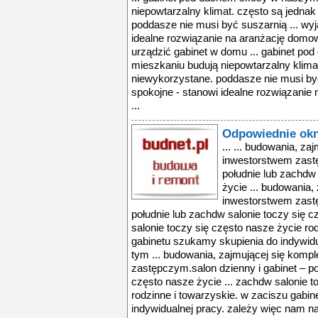
niepowtarzalny klimat. często są jednak
poddasze nie musi być suszarnią ... wyj
idealne rozwiązanie na aranżację domoweg
urządzić gabinet w domu ... gabinet p
mieszkaniu budują niepowtarzalny klimat
niewykorzystane. poddasze nie musi być
spokojne - stanowi idealne rozwiązanie
...
Odpowiednie okn
... ... budowania, 
inwestorstwem zastę
południe lub zachdw 
życie ... budowania
inwestorstwem zastę
południe lub zachdw salonie toczy się c
salonie toczy się często nasze życie ro
gabinetu szukamy skupienia do indywidu
tym ... budowania, zajmującej się ko
zastępczym.salon dzienny i gabinet – po
często nasze życie ... zachdw salonie t
rodzinne i towarzyskie. w zaciszu gabi
indywidualnej pracy. zależy więc nam na