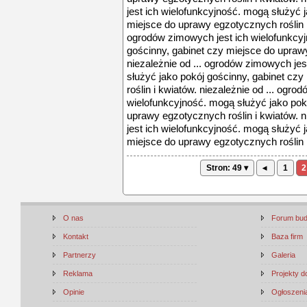
jest ich wielofunkcyjność. mogą służyć 
miejsce do uprawy egzotycznych roślin i 
ogrodów zimowych jest ich wielofunkcyj
gościnny, gabinet czy miejsce do uprawy
niezależnie od ... ogrodów zimowych jes
służyć jako pokój gościnny, gabinet cz
roślin i kwiatów. niezależnie od ... ogro
wielofunkcyjność. mogą służyć jako pok
uprawy egzotycznych roślin i kwiatów. 
jest ich wielofunkcyjność. mogą służyć 
miejsce do uprawy egzotycznych roślin i 
Stron: 49 ▾
◂
1
2
O nas
Forum bu
Kontakt
Baza firm
Partnerzy
Galeria
Reklama
Projekty 
Opinie
Ogłoszenia