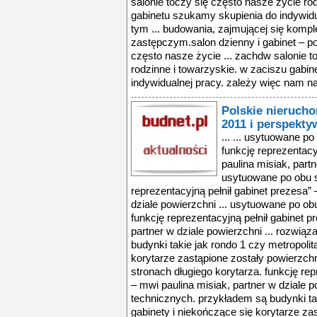
salonie toczy się często nasze życie ro
gabinetu szukamy skupienia do indywidu
tym ... budowania, zajmującej się ko
zastępczym.salon dzienny i gabinet – po
często nasze życie ... zachdw salonie t
rodzinne i towarzyskie. w zaciszu gabi
indywidualnej pracy. zależy więc nam na
Polskie nieruch
2011 i perspekty
... ... usytuowane p
funkcję reprezentacy
paulina misiak, partn
usytuowane po obu s
reprezentacyjną pełnił gabinet prezesa” 
dziale powierzchni ... usytuowane po ob
funkcję reprezentacyjną pełnił gabinet p
partner w dziale powierzchni ... rozwią
budynki takie jak rondo 1 czy metropolit
korytarze zastąpione zostały powierzch
stronach długiego korytarza. funkcję rep
– mwi paulina misiak, partner w dziale p
technicznych. przykładem są budynki tak
gabinety i niekończące się korytarze zas