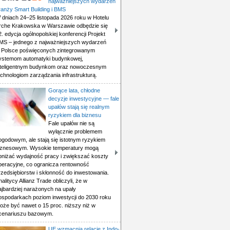
najważniejszych wydarzeń
ranży Smart Building i BMS
 dniach 24–25 listopada 2026 roku w Hotelu
rche Krakowska w Warszawie odbędzie się
2. edycja ogólnopolskiej konferencji Projekt
MS – jednego z najważniejszych wydarzeń
 Polsce poświęconych zintegrowanym
ystemom automatyki budynkowej,
nteligentnym budynkom oraz nowoczesnym
echnologiom zarządzania infrastrukturą.
Gorące lata, chłodne
decyzje inwestycyjne — fale
upałów stają się realnym
ryzykiem dla biznesu
Fale upałów nie są
wyłącznie problemem
ogodowym, ale stają się istotnym ryzykiem
iznesowym. Wysokie temperatury mogą
bniżać wydajność pracy i zwiększać koszty
peracyjne, co ogranicza rentowność
rzedsiębiorstw i skłonność do inwestowania.
nalitycy Allianz Trade obliczyli, że w
ajbardziej narażonych na upały
ospodarkach poziom inwestycji do 2030 roku
oże być nawet o 15 proc. niższy niż w
cenariuszu bazowym.
UE wzmacnia relacje z Indo-