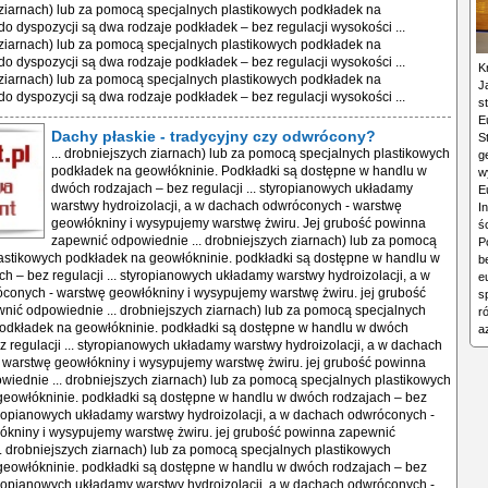
ziarnach) lub za pomocą specjalnych plastikowych podkładek na
do dyspozycji są dwa rodzaje podkładek – bez regulacji wysokości ...
ziarnach) lub za pomocą specjalnych plastikowych podkładek na
do dyspozycji są dwa rodzaje podkładek – bez regulacji wysokości ...
K
ziarnach) lub za pomocą specjalnych plastikowych podkładek na
J
do dyspozycji są dwa rodzaje podkładek – bez regulacji wysokości ...
s
E
Dachy płaskie - tradycyjny czy odwrócony?
S
... drobniejszych ziarnach) lub za pomocą specjalnych plastikowych
g
podkładek na geowłókninie. Podkładki są dostępne w handlu w
w
dwóch rodzajach – bez regulacji ... styropianowych układamy
E
warstwy hydroizolacji, a w dachach odwróconych - warstwę
I
geowłókniny i wysypujemy warstwę żwiru. Jej grubość powinna
ś
zapewnić odpowiednie ... drobniejszych ziarnach) lub za pomocą
P
astikowych podkładek na geowłókninie. podkładki są dostępne w handlu w
b
h – bez regulacji ... styropianowych układamy warstwy hydroizolacji, a w
e
conych - warstwę geowłókniny i wysypujemy warstwę żwiru. jej grubość
s
ić odpowiednie ... drobniejszych ziarnach) lub za pomocą specjalnych
r
podkładek na geowłókninie. podkładki są dostępne w handlu w dwóch
a
z regulacji ... styropianowych układamy warstwy hydroizolacji, a w dachach
 warstwę geowłókniny i wysypujemy warstwę żwiru. jej grubość powinna
iednie ... drobniejszych ziarnach) lub za pomocą specjalnych plastikowych
geowłókninie. podkładki są dostępne w handlu w dwóch rodzajach – bez
styropianowych układamy warstwy hydroizolacji, a w dachach odwróconych -
ókniny i wysypujemy warstwę żwiru. jej grubość powinna zapewnić
. drobniejszych ziarnach) lub za pomocą specjalnych plastikowych
geowłókninie. podkładki są dostępne w handlu w dwóch rodzajach – bez
styropianowych układamy warstwy hydroizolacji, a w dachach odwróconych -