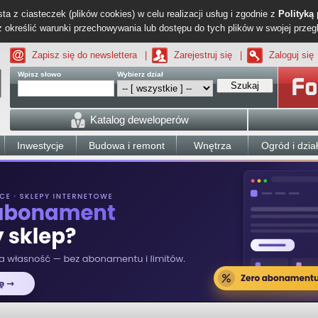
ta z ciasteczek (plików cookies) w celu realizacji usług i zgodnie z
Polityką
określić warunki przechowywania lub dostępu do tych plików w swojej przeg
Zapisz się do newslettera
|
Zarejestruj się
|
Zaloguj się
Wpisz słowo
Wybierz dział
Szukaj
Katalog deweloperów
Inwestycje
Budowa i remont
Wnętrza
Ogród i dzia