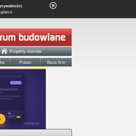
 prywatności
.
lądarce.
Projekty domów
łka
Prawo
Baza firm