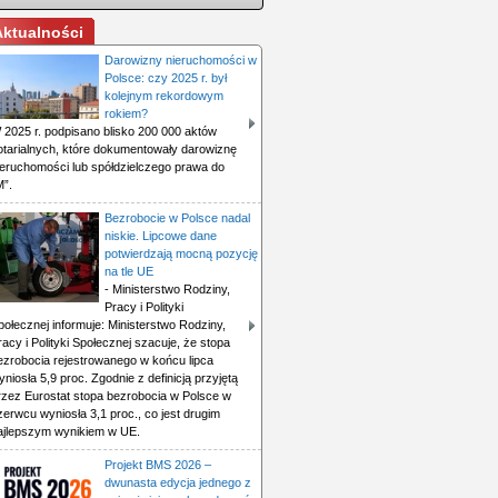
Aktualności
Darowizny nieruchomości w
Polsce: czy 2025 r. był
kolejnym rekordowym
rokiem?
 2025 r. podpisano blisko 200 000 aktów
otarialnych, które dokumentowały darowiznę
ieruchomości lub spółdzielczego prawa do
M”.
Bezrobocie w Polsce nadal
niskie. Lipcowe dane
potwierdzają mocną pozycję
na tle UE
- Ministerstwo Rodziny,
Pracy i Polityki
połecznej informuje: Ministerstwo Rodziny,
racy i Polityki Społecznej szacuje, że stopa
ezrobocia rejestrowanego w końcu lipca
yniosła 5,9 proc. Zgodnie z definicją przyjętą
rzez Eurostat stopa bezrobocia w Polsce w
zerwcu wyniosła 3,1 proc., co jest drugim
ajlepszym wynikiem w UE.
Projekt BMS 2026 –
dwunasta edycja jednego z