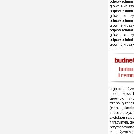
odpowiednimi 
głównie kruszy
odpowiednimi 
głównie kruszy
odpowiednimi 
głównie kruszy
odpowiednimi 
głównie kruszy
odpowiednimi 
głównie kruszy
tego celu używ
... dodatkowo,
geowłókniny (c
trzeba ją zabe
(cienkiej tkan
zabezpieczyć m
z włókien sztu
filtracyjnym. 
przystosowanej
celu używa się