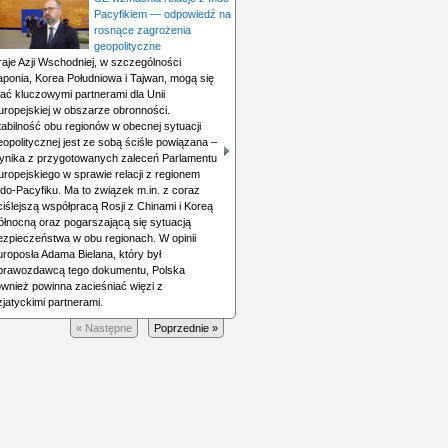
Pacyfikiem — odpowiedź na
rosnące zagrożenia
geopolityczne
raje Azji Wschodniej, w szczególności
aponia, Korea Południowa i Tajwan, mogą się
tać kluczowymi partnerami dla Unii
uropejskiej w obszarze obronności.
tabilność obu regionów w obecnej sytuacji
eopolitycznej jest ze sobą ściśle powiązana –
ynika z przygotowanych zaleceń Parlamentu
uropejskiego w sprawie relacji z regionem
ndo-Pacyfiku. Ma to związek m.in. z coraz
ciślejszą współpracą Rosji z Chinami i Koreą
ółnocną oraz pogarszającą się sytuacją
ezpieczeństwa w obu regionach. W opinii
uroposła Adama Bielana, który był
prawozdawcą tego dokumentu, Polska
ównież powinna zacieśniać więzi z
zjatyckimi partnerami.
« Następne
Poprzednie »