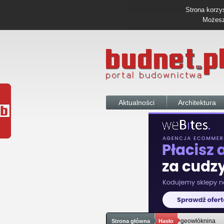
Strona korzys
Możesz 
Aktualności
Architektura
geowłóknina
Strona główna
Hasło