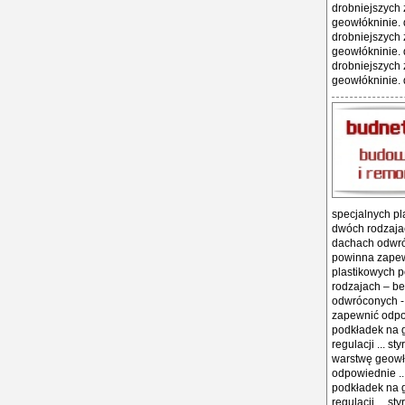
drobniejszych 
geowłókninie. 
drobniejszych 
geowłókninie. 
drobniejszych 
geowłókninie. 
specjalnych pl
dwóch rodzajac
dachach odwró
powinna zapewn
plastikowych 
rodzajach – be
odwróconych -
zapewnić odpow
podkładek na 
regulacji ... 
warstwę geowł
odpowiednie ..
podkładek na 
regulacji ... 