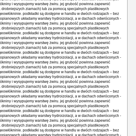
ókniny i wysypujemy warstwę żwiru. jej grubość powinna zapewnić
. drobniejszych ziarnach) lub za pomocą specjalnych plastikowych
geowłókninie. podkładki są dostępne w handlu w dwóch rodzajach – bez
styropianowych układamy warstwy hydroizolacji, a w dachach odwróconych -
ókniny i wysypujemy warstwę żwiru. jej grubość powinna zapewnić
. drobniejszych ziarnach) lub za pomocą specjalnych plastikowych
geowłókninie. podkładki są dostępne w handlu w dwóch rodzajach – bez
styropianowych układamy warstwy hydroizolacji, a w dachach odwróconych -
ókniny i wysypujemy warstwę żwiru. jej grubość powinna zapewnić
. drobniejszych ziarnach) lub za pomocą specjalnych plastikowych
geowłókninie. podkładki są dostępne w handlu w dwóch rodzajach – bez
styropianowych układamy warstwy hydroizolacji, a w dachach odwróconych -
ókniny i wysypujemy warstwę żwiru. jej grubość powinna zapewnić
. drobniejszych ziarnach) lub za pomocą specjalnych plastikowych
geowłókninie. podkładki są dostępne w handlu w dwóch rodzajach – bez
styropianowych układamy warstwy hydroizolacji, a w dachach odwróconych -
ókniny i wysypujemy warstwę żwiru. jej grubość powinna zapewnić
. drobniejszych ziarnach) lub za pomocą specjalnych plastikowych
geowłókninie. podkładki są dostępne w handlu w dwóch rodzajach – bez
styropianowych układamy warstwy hydroizolacji, a w dachach odwróconych -
ókniny i wysypujemy warstwę żwiru. jej grubość powinna zapewnić
. drobniejszych ziarnach) lub za pomocą specjalnych plastikowych
geowłókninie. podkładki są dostępne w handlu w dwóch rodzajach – bez
styropianowych układamy warstwy hydroizolacji, a w dachach odwróconych -
ókniny i wysypujemy warstwę żwiru. jej grubość powinna zapewnić
. drobniejszych ziarnach) lub za pomocą specjalnych plastikowych
geowłókninie. podkładki są dostępne w handlu w dwóch rodzajach – bez
styropianowych układamy warstwy hydroizolacji, a w dachach odwróconych -