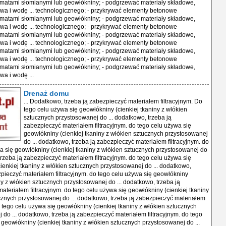
matami słomianymi lub geowłókniny; - podgrzewać materiały składowe,
wa i wodę ... technologicznego; - przykrywać elementy betonowe
matami słomianymi lub geowłókniny; - podgrzewać materiały składowe,
wa i wodę ... technologicznego; - przykrywać elementy betonowe
matami słomianymi lub geowłókniny; - podgrzewać materiały składowe,
wa i wodę ... technologicznego; - przykrywać elementy betonowe
matami słomianymi lub geowłókniny; - podgrzewać materiały składowe,
wa i wodę ... technologicznego; - przykrywać elementy betonowe
matami słomianymi lub geowłókniny; - podgrzewać materiały składowe,
wa i wodę ...
Drenaż domu
... Dodatkowo, trzeba ją zabezpieczyć materiałem filtracyjnym. Do
tego celu używa się geowłókniny (cienkiej tkaniny z włókien
sztucznych przystosowanej do ... dodatkowo, trzeba ją
zabezpieczyć materiałem filtracyjnym. do tego celu używa się
geowłókniny (cienkiej tkaniny z włókien sztucznych przystosowanej
do ... dodatkowo, trzeba ją zabezpieczyć materiałem filtracyjnym. do
a się geowłókniny (cienkiej tkaniny z włókien sztucznych przystosowanej do
 trzeba ją zabezpieczyć materiałem filtracyjnym. do tego celu używa się
ienkiej tkaniny z włókien sztucznych przystosowanej do ... dodatkowo,
zpieczyć materiałem filtracyjnym. do tego celu używa się geowłókniny
iny z włókien sztucznych przystosowanej do ... dodatkowo, trzeba ją
ateriałem filtracyjnym. do tego celu używa się geowłókniny (cienkiej tkaniny
cznych przystosowanej do ... dodatkowo, trzeba ją zabezpieczyć materiałem
do tego celu używa się geowłókniny (cienkiej tkaniny z włókien sztucznych
 do ... dodatkowo, trzeba ją zabezpieczyć materiałem filtracyjnym. do tego
 geowłókniny (cienkiej tkaniny z włókien sztucznych przystosowanej do ...