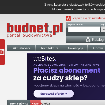
Strona korzysta z ciasteczek (plików cookies
Możesz określić warunki przechowywani
Zapisz się do newslette
Wpisz słowo
Wyb
Katalog
Aktualności
Architektura
Inwestycje
Budowa i
giełda
Strona główna
Hasło