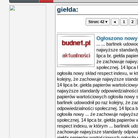
giełda:
Stron: 42 ▾
◂
1
2
Ogłoszono nowy 
... ... barlinek udow
najwyższe standardy
lipca br. giełda papi
że zachowuje najwy
społecznej. 14 lipca
ogłosiła nowy skład respect indexu, w kt
kolejny, że zachowuje najwyższe standa
14 lipca br. giełda papierów wartościowy
najwyższe standardy odpowiedzialności s
papierów wartościowych ogłosiła nowy sk
barlinek udowodnił po raz kolejny, że 
odpowiedzialności społecznej. 14 lipca 
ogłosiła nowy ... że zachowuje najwyżs
społecznej. 14 lipca br. giełda papierów
respect indexu, w którym ... barlinek udo
zachowuje najwyższe standardy odpowied
giełda papierów wartościowych ogłosiła