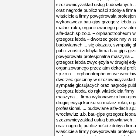
szczawnicyzakład usług budowlanych ...
oraz nagrodę publiczności zdobyła firma
właściciela firmy powędrowała profesjon
wykonawcza bau-gips grzegorz lebda zw
malarz roku, organizowanego przez atm d
alfa-dach sp.zo.o. – orphanotropheum w
grzegorz lebda – dworzec gościnny w s
budowlanych ... się okazało, sympatię 
publiczności zdobyła firma bau-gips grze
powędrowała profesjonalna maszyna ...
grzegorz lebda zwyciężyła w drugiej edy
organizowanego przez atm dekoral profes
sp.zo.o. – orphanotropheum we wrocławi
dworzec gościnny w szczawnicyzakład u
sympatię głosujących oraz nagrodę publ
grzegorz lebda. do rąk właściciela firm
maszyna ... firma wykonawcza bau-gips
drugiej edycji konkursu malarz roku, o
professional. ... budowlane alfa-dach s
wrocławiuz.u.b. bau-gips grzegorz lebd
szczawnicyzakład usług budowlanych ...
oraz nagrodę publiczności zdobyła firma
właściciela firmy powędrowała profesjon