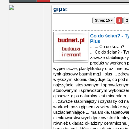
gips:
Stron: 15 ▾
1
2
Co do ścian? - 
Plus
... ... Co do ścian? - Tynk gipsowy Baumit MG1 L Plus ... Co do ścian? - Tynk gipsowy Baumit MG1 L Plus ... zawsze stabilniejszy i czystszy od naturalnego. Gotowy produkt w workach poza gipsem zawiera także wypełniacze, plastyfikatory oraz inne uszlachetniające ... co do ścian? - tynk gipsowy baumit mg1 l plus ... zdrowiu i samopoczuciu w znacznie większym stopniu decyduje to, co pod spodem. gips dobry na wszystko najczęściej stosowanym i sprawdzonym wykończeniem ... najczęściej stosowanym i sprawdzonym wykończeniem ścian wewnętrznych są tynki gipsowe. gips naturalny jest minerałem, który występuje w przyrodzie jako ... zawsze stabilniejszy i czystszy od naturalnego. gotowy produkt w workach poza gipsem zawiera także wypełniacze, plastyfikatory oraz inne uszlachetniające ... malarskie, tapetowanie, czy kładzenie cienkowarstwowych tynków strukturalnych. na gipsie tynkarskim można również układać okładziny ceramiczne. jest odporny ... product manager w firmie baumit, która specjalizuje się m.in. w produkcji gipsów tynkarskich. na rynku dostępne są różne rodzaje gipsów tynkarskich, ... m.in. w produkcji gipsów tynkarskich. na rynku dostępne są różne rodzaje gipsów tynkarskich, które w zależności od parametrów mają różne zastosowanie ... środowiska (zmniejszenia emisji związków siarki) otrzymuje się surowiec do produkcji gipsu tynkarskiego, który jest zawsze stabilniejszy i czystszy od ... co do ścian? - tynk gipsowy baumit mg1 l plus ... zdrowiu i samopoczuciu w znacznie większym stopniu decyduje to, co pod spodem. gips dobry na wszystko najczęściej stosowanym i sprawdzonym wykończeniem ... najczęściej stosowanym i sprawdzonym wykończeniem ścian wewnętrznych są tynki gipsowe. gips naturalny jest minerałem, który występuje w przyrodzie jako ... zawsze stabilniejszy i czystszy od naturalnego. gotowy produkt w workach poza gipsem zawiera także wypełniacze, plastyfikatory oraz inne uszlachetniające ... malarskie, tapetowanie, czy kładzenie cienkowarstwowych tynków strukturalnych. na gipsie tynkarskim można również układać okładziny ceramiczne. jest odporny ... product manager w firmie baumit, która specjalizuje się m.in. w produkcji gipsów tynkarskich. na rynku dostępne są różne rodzaje gipsów tynkarskich, ... m.in. w produkcji gipsów tynkarskich. na rynku dostępne są różne rodzaje gipsów tynkarskich, które w zależności od parametrów mają różne zastosowanie ... środowiska (zmniejszenia emisji związków siarki) otrzymuje się surowiec do produkcji gipsu tynkarskiego, który jest zawsze stabilniejszy i czystszy od ... co do ścian? - tynk gipsowy baumit mg1 l plus ... zdrowiu i samopoczuciu w znacznie większym stopniu decyduje to, co pod spodem. gips dobry na wszystko najczęściej stosowanym i sprawdzonym wykończeniem ... najczęściej stosowanym i sprawdzonym wykończeniem ścian wewnętrznych są tynki gipsowe. gips naturalny jest minerałem, który występuje w przyrodzie jako ... zawsze stabilniejszy i czystszy od naturalnego. gotowy produkt w workach poza gipsem zawiera także wypełniacze, plastyfikatory oraz inne uszlachetniające ... malarskie, tapetowanie, czy kładzenie cienkowarstwowych tynków strukturalnych. na gipsie tynkarskim można również układać okładziny ceramiczne. jest odporny ... product manager w firmie baumit, która specjalizuje się m.in. w produkcji gipsów tynkarskich. na rynku dostępne są różne rodzaje gipsów tynkarskich, ... m.in. w produkcji gipsów tynkarskich. na rynku dostępne są różne rodzaje gipsów tynkarskich, które w zależności od parametrów mają różne zastosowanie ... środowiska (zmniejszenia emisji związków siarki) otrzymuje się surowiec do produkcji gipsu tynkarskiego, który jest zawsze stabilniejszy i czystszy od ... co do ścian? - tynk gipsowy baumit mg1 l plus ... zdrowiu i samopoczuciu w znacznie większym stopniu decyduje to, co pod spodem