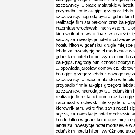
szczawnicy ... prace malarskie w hotelu
przypadło firmie au-gips grzegorz lebda
szczawnicy. nagrodą była ... gdańskim h
realizacje firm stalbet-dom oraz bau-gip
natomiast wrocławski inter-system. ...
kierownik atm. wśrd finalistw znaleźli s
sącza, za inwestycję hotel modrzewie w
hotelu hilton w gdańsku. drugie miejsce 
lebda za inwestycję hotel modrzewie w s
gdańskim hotelu hilton. wyróżniono także
bau-gips. nagrodę publiczności zdobył n
... opowiada jarosław domowicz, kierowni
bau-gips grzegorz lebda z nowego sącza
szczawnicy ... prace malarskie w hotelu
przypadło firmie au-gips grzegorz lebda
szczawnicy. nagrodą była ... gdańskim h
realizacje firm stalbet-dom oraz bau-gip
natomiast wrocławski inter-system. ...
kierownik atm. wśrd finalistw znaleźli s
sącza, za inwestycję hotel modrzewie w
hotelu hilton w gdańsku. drugie miejsce 
lebda za inwestycję hotel modrzewie w s
gdańskim hotelu hilton. wyróżniono także