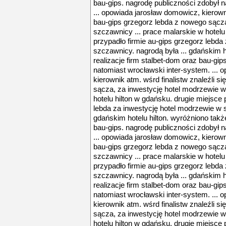
bau-gips. nagrodę publiczności zdobył n
... opowiada jarosław domowicz, kierowni
bau-gips grzegorz lebda z nowego sącza
szczawnicy ... prace malarskie w hotelu
przypadło firmie au-gips grzegorz lebda
szczawnicy. nagrodą była ... gdańskim h
realizacje firm stalbet-dom oraz bau-gip
natomiast wrocławski inter-system. ...
kierownik atm. wśrd finalistw znaleźli s
sącza, za inwestycję hotel modrzewie w
hotelu hilton w gdańsku. drugie miejsce 
lebda za inwestycję hotel modrzewie w s
gdańskim hotelu hilton. wyróżniono także
bau-gips. nagrodę publiczności zdobył n
... opowiada jarosław domowicz, kierowni
bau-gips grzegorz lebda z nowego sącza
szczawnicy ... prace malarskie w hotelu
przypadło firmie au-gips grzegorz lebda
szczawnicy. nagrodą była ... gdańskim h
realizacje firm stalbet-dom oraz bau-gip
natomiast wrocławski inter-system. ...
kierownik atm. wśrd finalistw znaleźli s
sącza, za inwestycję hotel modrzewie w
hotelu hilton w gdańsku. drugie miejsce 