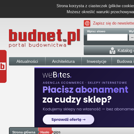
Strona korzysta z ciasteczek (plików cookies
Możesz określić warunki przechowywani
Zapisz się do newslette
Wpisz słowo
Wyb
Katalog
Aktualności
Architektura
Inwestycje
Budowa i
gips
Strona główna
Hasło