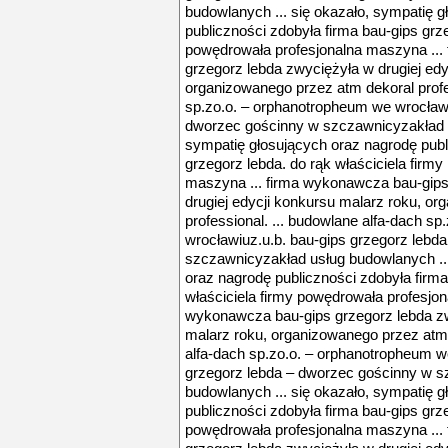
budowlanych ... się okazało, sympatię 
publiczności zdobyła firma bau-gips grze
powędrowała profesjonalna maszyna ...
grzegorz lebda zwyciężyła w drugiej edy
organizowanego przez atm dekoral profes
sp.zo.o. – orphanotropheum we wrocławi
dworzec gościnny w szczawnicyzakład u
sympatię głosujących oraz nagrodę publ
grzegorz lebda. do rąk właściciela firm
maszyna ... firma wykonawcza bau-gips
drugiej edycji konkursu malarz roku, o
professional. ... budowlane alfa-dach s
wrocławiuz.u.b. bau-gips grzegorz lebd
szczawnicyzakład usług budowlanych ...
oraz nagrodę publiczności zdobyła firma
właściciela firmy powędrowała profesjon
wykonawcza bau-gips grzegorz lebda zw
malarz roku, organizowanego przez atm d
alfa-dach sp.zo.o. – orphanotropheum w
grzegorz lebda – dworzec gościnny w s
budowlanych ... się okazało, sympatię 
publiczności zdobyła firma bau-gips grze
powędrowała profesjonalna maszyna ...