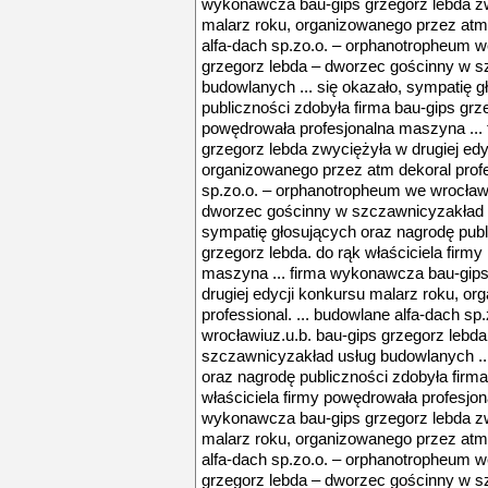
wykonawcza bau-gips grzegorz lebda zw
malarz roku, organizowanego przez atm d
alfa-dach sp.zo.o. – orphanotropheum w
grzegorz lebda – dworzec gościnny w s
budowlanych ... się okazało, sympatię 
publiczności zdobyła firma bau-gips grze
powędrowała profesjonalna maszyna ...
grzegorz lebda zwyciężyła w drugiej edy
organizowanego przez atm dekoral profes
sp.zo.o. – orphanotropheum we wrocławi
dworzec gościnny w szczawnicyzakład u
sympatię głosujących oraz nagrodę publ
grzegorz lebda. do rąk właściciela firm
maszyna ... firma wykonawcza bau-gips
drugiej edycji konkursu malarz roku, o
professional. ... budowlane alfa-dach s
wrocławiuz.u.b. bau-gips grzegorz lebd
szczawnicyzakład usług budowlanych ...
oraz nagrodę publiczności zdobyła firma
właściciela firmy powędrowała profesjon
wykonawcza bau-gips grzegorz lebda zw
malarz roku, organizowanego przez atm d
alfa-dach sp.zo.o. – orphanotropheum w
grzegorz lebda – dworzec gościnny w s