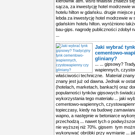
kierownik atm. wśrd finalistw znaleźli s
sącza, za inwestycję hotel modrzewie w
hotelu hilton w gdańsku. drugie miejsce 
lebda za inwestycję hotel modrzewie w s
gdańskim hotelu hilton. wyróżniono także
bau-gips. nagrodę publiczności zdobył n
...
Jaki wybrać tyn
cementowo-wapi
gliniany?
... ... gipsowy? Tr
wapiennych, czystow
właściwości techniczne. Materiał znany
znany jest już od dawna. Jednak w ostatn
(hotelach, marketach, bankach) oraz d
popularności tynków gipsowych świad
wykorzystania tego materiału ... jaki w
cementowo-wapiennych, czystowapienny c
topieczasy, kiedy na budowę zamawiana
wapno, a następnie w betoniarce wykon
przechodzą ... nawet tych o podwyższon
nie wyższej niż 70%. gipsem tym można
wykonywać obróbki przy wymianie ... ja