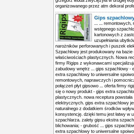
grzegorz lebda zwyciężyła w drugiej edy
organizowanego przez atm dekoral profes
Gips szpachlowy
... ... remontowych
wstępnego szpachlo
kartonowych z zast
uzupełniania ubytkó
narożników perforowanych i puszek el
Szpachlowy jest produkowany na bazie g
właściwościach plastycznych. Nowa rec
firmy Rigips z wykonawcami specjalizu
zabudowy wnętrz ... gips szpachlowy - ex
extra szpachlowy to uniwersalne spoiw
remontowych, naprawczych i pomocnic
połączeń płyt gipsowo ... oferta firmy r
się o nowy produkt - gips extra szpach
plastycznych. nowa receptura powstała 
elektrycznych. gips extra szpachlowy j
naturalnego z dodatkiem środków wpływa
konsystencję. dzięki temu jest łatwy w 
szpachlarza. zalety gipsu ekstra szpac
blichowania; - grubość ... gips szpachlow
extra szpachlowy to uniwersalne spoiw