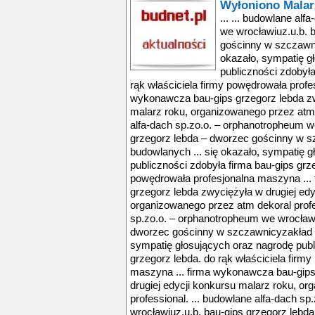
Wyłoniono Malar
... ... budowlane al
we wrocławiuz.u.b. 
gościnny w szczawni
okazało, sympatię g
publiczności zdobyła
rąk właściciela firmy powędrowała profe
wykonawcza bau-gips grzegorz lebda zw
malarz roku, organizowanego przez atm d
alfa-dach sp.zo.o. – orphanotropheum w
grzegorz lebda – dworzec gościnny w s
budowlanych ... się okazało, sympatię 
publiczności zdobyła firma bau-gips grze
powędrowała profesjonalna maszyna ...
grzegorz lebda zwyciężyła w drugiej edy
organizowanego przez atm dekoral profes
sp.zo.o. – orphanotropheum we wrocławi
dworzec gościnny w szczawnicyzakład u
sympatię głosujących oraz nagrodę publ
grzegorz lebda. do rąk właściciela firm
maszyna ... firma wykonawcza bau-gips
drugiej edycji konkursu malarz roku, o
professional. ... budowlane alfa-dach s
wrocławiuz.u.b. bau-gips grzegorz lebd