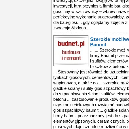
inwestycji, szczeglną uwagę zwracają 
inwestycji, ktra przyniosła firmie bau g
gościnny w szczawnicy – wbrew nazwie 
perfekcyjne wykonanie sugerowałoby, że 
dla bau-gipsu... gdy oglądamy zdjęcia z
zwracają &bdquo ...
Szerokie możliwo
Baumit
... ... Szerokie możl
firmy Baumit przezn
i sufitów, elementó
bloczków z betonu 
... Stosowany jest również do uzupełnia
tynkach gipsowych, cementowych i ce
wapiennych, a także do ... szerokie możl
gładkie ściany i sufity gips szpachlowy 
do szpachlowania ścian i sufitów, elem
betonu ... zastosowanie produktów gips
uzyskaniu ciekawych rozwiązań budowlan
gips szpachlowy baumit ... gładkie ścian
firmy baumit przeznaczony jest do szpac
elementów gipsowych, ceramicznych, be
gipsowych daje szerokie możliwości w 