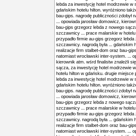
lebda za inwestycję hotel modrzewie w s
gdańskim hotelu hilton. wyróżniono także
bau-gips. nagrodę publiczności zdobył n
... opowiada jarosław domowicz, kierowni
bau-gips grzegorz lebda z nowego sącza
szczawnicy ... prace malarskie w hotelu
przypadło firmie au-gips grzegorz lebda
szczawnicy. nagrodą była ... gdańskim h
realizacje firm stalbet-dom oraz bau-gip
natomiast wrocławski inter-system. ...
kierownik atm. wśrd finalistw znaleźli s
sącza, za inwestycję hotel modrzewie w
hotelu hilton w gdańsku. drugie miejsce 
lebda za inwestycję hotel modrzewie w s
gdańskim hotelu hilton. wyróżniono także
bau-gips. nagrodę publiczności zdobył n
... opowiada jarosław domowicz, kierowni
bau-gips grzegorz lebda z nowego sącza
szczawnicy ... prace malarskie w hotelu
przypadło firmie au-gips grzegorz lebda
szczawnicy. nagrodą była ... gdańskim h
realizacje firm stalbet-dom oraz bau-gip
natomiast wrocławski inter-system. ...