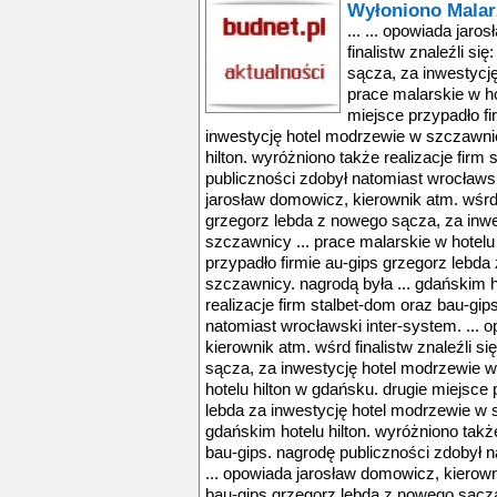
Wyłoniono Malar
... ... opowiada jar
finalistw znaleźli si
sącza, za inwestycj
prace malarskie w ho
miejsce przypadło fi
inwestycję hotel modrzewie w szczawnic
hilton. wyróżniono także realizacje firm
publiczności zdobył natomiast wrocławsk
jarosław domowicz, kierownik atm. wśrd f
grzegorz lebda z nowego sącza, za inw
szczawnicy ... prace malarskie w hotelu
przypadło firmie au-gips grzegorz lebda
szczawnicy. nagrodą była ... gdańskim h
realizacje firm stalbet-dom oraz bau-gip
natomiast wrocławski inter-system. ...
kierownik atm. wśrd finalistw znaleźli s
sącza, za inwestycję hotel modrzewie w
hotelu hilton w gdańsku. drugie miejsce 
lebda za inwestycję hotel modrzewie w s
gdańskim hotelu hilton. wyróżniono także
bau-gips. nagrodę publiczności zdobył n
... opowiada jarosław domowicz, kierowni
bau-gips grzegorz lebda z nowego sącza