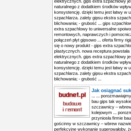
elektrycznych. gips extra szpachlowy j
naturalnego z dodatkiem środków wpływa
konsystencję. dzięki temu jest łatwy w 
szpachlarza. zalety gipsu ekstra szpac
blichowania; - grubość ... gips szpachlow
extra szpachlowy to uniwersalne spoiw
remontowych, naprawczych i pomocnic
połączeń płyt gipsowo ... oferta firmy r
się o nowy produkt - gips extra szpach
plastycznych. nowa receptura powstała 
elektrycznych. gips extra szpachlowy j
naturalnego z dodatkiem środków wpływa
konsystencję. dzięki temu jest łatwy w 
szpachlarza. zalety gipsu ekstra szpac
blichowania; - grubość ...
Jak osiągnać suk
... ... porozmawiajmy
bau gips tak wysoki
szczawnicy – wbrew 
kolejowym ... porozm
przyniosła firmie ba
gościnny w szczawnicy – wbrew nazwie 
perfekcyjne wykonanie sugerowałoby, że 