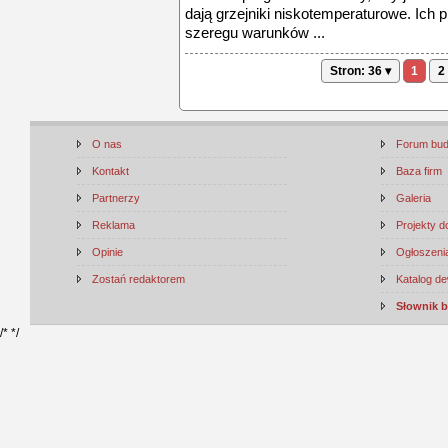
dają grzejniki niskotemperaturowe. Ich 
szeregu warunków ...
Stron: 36 ▾
1
2
O nas
Forum bu
Kontakt
Baza firm
Partnerzy
Galeria
Reklama
Projekty 
Opinie
Ogłoszenia
Zostań redaktorem
Katalog d
Słownik 
/*
*/