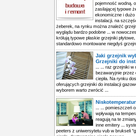
pojemność wodną. o
zasilającej typowe że
ekonomiczne i dużo k
instalacji. na szczę
żeberek, na rynku można znaleźć grzejn
wyglądu bardzo podobne ... w nowocze
królują typowe płaskie grzejniki płytowe
standardowo montowane niegdyś grzejni
Jaki grzejnik wy
Grzejniki do inst
... ... raz grzejnik
bezawaryjnie przez d
ciepła. Na rynku dos
oferujących grzejniki do instalacji gaz
wyborem warto zwrócić ...
Niskotemperatu
... ... pomieszczeń 
wpływają na tempera
reagują na te zmian
inne emitery ... sy
peeters z uniwersytetu vub w brukseli “