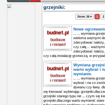
grzejniki:
Stron: 36 ▾
1
2
Nowe ogrzewanie
... ... wymiana grzej
wieloma ważnymi de
zdecydować należy, 
czy całą ... ważnym
zdecydować należy, 
czy całą instalację grzewczą. w przypad
Wymiana grzejni
warto wybrać i n
wymianie.
... ... wymiana grzej
wybrać i na co zwróc
dywanu czy ławy. d
się kierować wybierając grzejniki.dlac
grzejniki starego typu nie ... czym się 
grzejniki.dlaczego warto wymienić stare