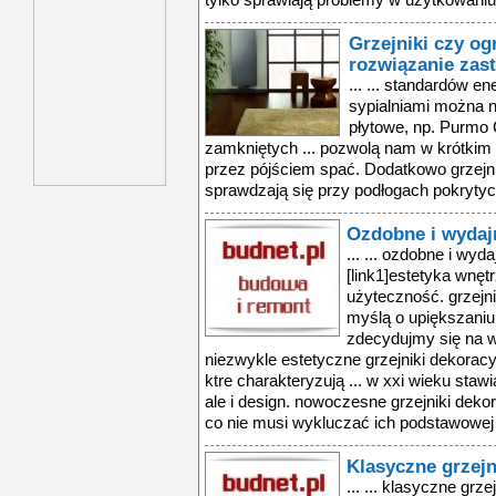
tylko sprawiają problemy w użytkowaniu 
Grzejniki czy o
rozwiązanie zas
... ... standardów e
sypialniami można n
płytowe, np. Purmo
zamkniętych ... pozwolą nam w krótkim
przez pójściem spać. Dodatkowo grzejnik
sprawdzają się przy podłogach pokrytych
Ozdobne i wydajn
... ... ozdobne i wyda
[link1]estetyka wnętr
użyteczność. grzejn
myślą o upiększaniu 
zdecydujmy się na 
niezwykle estetyczne grzejniki dekoracyjn
ktre charakteryzują ... w xxi wieku staw
ale i design. nowoczesne grzejniki deko
co nie musi wykluczać ich podstawowej 
Klasyczne grzej
... ... klasyczne gr