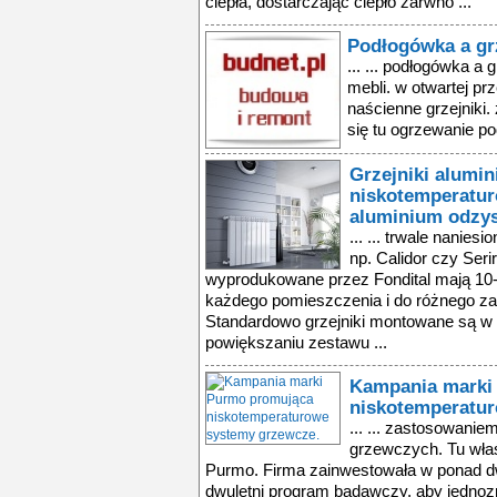
ciepła, dostarczając ciepło zarwno ...
Podłogówka a gr
... ... podłogówka a 
mebli. w otwartej pr
naścienne grzejniki.
się tu ogrzewanie po
Grzejniki alumin
niskotemperatur
aluminium odzy
... ... trwale nanie
np. Calidor czy Seri
wyprodukowane przez Fondital mają 10-l
każdego pomieszczenia i do różnego za
Standardowo grzejniki montowane są w
powiększaniu zestawu ...
Kampania marki
niskotemperatur
... ... zastosowanie
grzewczych. Tu właśn
Purmo. Firma zainwestowała w ponad dw
dwuletni program badawczy, aby jednozn