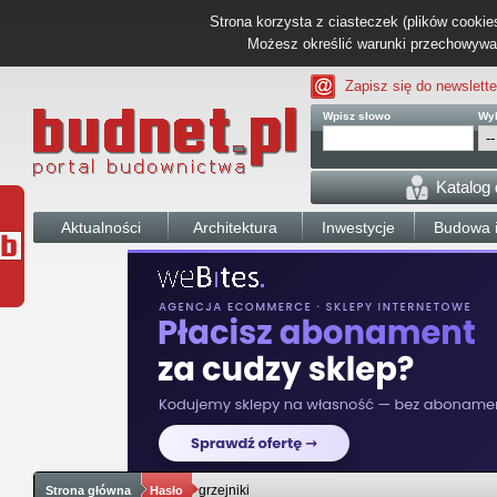
Strona korzysta z ciasteczek (plików cookies
Możesz określić warunki przechowywani
Zapisz się do newslette
Wpisz słowo
Wyb
Katalog
Aktualności
Architektura
Inwestycje
Budowa i
grzejniki
Strona główna
Hasło