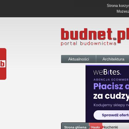
Strona korzys
Możesz 
Aktualności
Architektura
kuchenki
Strona główna
Hasło