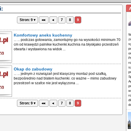
:
Stron: 9 ▾
◂◂
◂
7
8
9
Komfortowy aneks kuchenny
W
z
... ... podczas gotowania, zamontujmy go na wysokości minimum 70
s
cm od krawędzi palnikw kuchenki.kuchnia na błyskjako przestrzeń
p
otwarta i wystawiona na widok ...
o
P
r
s
Okap do zabudowy
p
... ... jednym z rozwiązań jest klasyczny montaż pod szafką,
S
bezpośrednio nad blatem kuchenki. co ważne – mimo zabudowy
A
przestrzeń w szafce nie jest wyłączona ...
p
w
r
d
Stron: 9 ▾
◂◂
◂
7
8
9
d