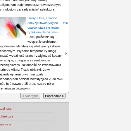
ystemom automatyki budynkowej,
nteligentnym budynkom oraz nowoczesnym
echnologiom zarządzania infrastrukturą.
Gorące lata, chłodne
decyzje inwestycyjne — fale
upałów stają się realnym
ryzykiem dla biznesu
Fale upałów nie są
wyłącznie problemem
ogodowym, ale stają się istotnym ryzykiem
iznesowym. Wysokie temperatury mogą
bniżać wydajność pracy i zwiększać koszty
peracyjne, co ogranicza rentowność
rzedsiębiorstw i skłonność do inwestowania.
nalitycy Allianz Trade obliczyli, że w
ajbardziej narażonych na upały
ospodarkach poziom inwestycji do 2030 roku
oże być nawet o 15 proc. niższy niż w
cenariuszu bazowym.
« Następne
Poprzednie »
tualności
chitektura
westycje