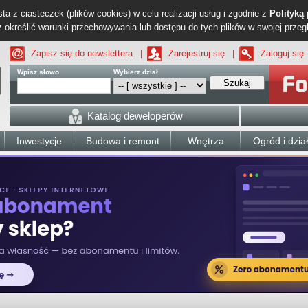
ta z ciasteczek (plików cookies) w celu realizacji usług i zgodnie z
Polityką
określić warunki przechowywania lub dostępu do tych plików w swojej przeg
Zapisz się do newslettera
|
Zarejestruj się
|
Zaloguj się
Wpisz słowo
Wybierz dział
Szukaj
Katalog deweloperów
Inwestycje
Budowa i remont
Wnętrza
Ogród i dzia