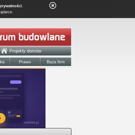
 prywatności
.
lądarce.
Projekty domów
łka
Prawo
Baza firm