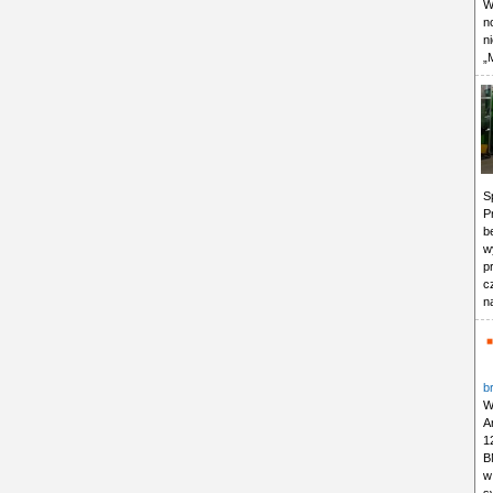
W
n
n
„
S
P
b
w
p
c
n
b
W
A
1
B
w