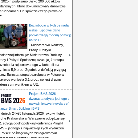
 2025 r. podpisano blisko 200 000 aktów
otarialnych, które dokumentowały darowiznę
ieruchomości lub spółdzielczego prawa do
M”.
Bezrobocie w Polsce nadal
niskie. Lipcowe dane
potwierdzają mocną pozycję
na tle UE
- Ministerstwo Rodziny,
Pracy i Polityki
połecznej informuje: Ministerstwo Rodziny,
racy i Polityki Społecznej szacuje, że stopa
ezrobocia rejestrowanego w końcu lipca
yniosła 5,9 proc. Zgodnie z definicją przyjętą
rzez Eurostat stopa bezrobocia w Polsce w
zerwcu wyniosła 3,1 proc., co jest drugim
ajlepszym wynikiem w UE.
Projekt BMS 2026 –
dwunasta edycja jednego z
najważniejszych wydarzeń
ranży Smart Building i BMS
 dniach 24–25 listopada 2026 roku w Hotelu
rche Krakowska w Warszawie odbędzie się
2. edycja ogólnopolskiej konferencji Projekt
MS – jednego z najważniejszych wydarzeń
 Polsce poświęconych zintegrowanym