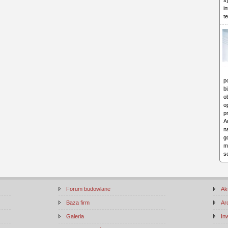
s
i
t
p
b
o
o
p
A
n
g
m
s
Forum budowlane
Ak
Baza firm
Ar
Galeria
In