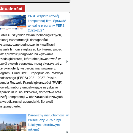
Aktualności
PARP wspiera rozwój
kompetencji firm. Sprawdź
aktualne programy FERS
2021–2027
 obliczu szybkich zmian technologicznych,
ielonej transformacji i dostępności
ystematyczne podnoszenie kwalifikacji
ozwala firmom zwiększać konkurencyjność
raz sprawniej reagować na wyzwania.
rzedsiębiorstwa, które chcą inwestować w
ozwój swoich zespołów, mogą skorzystać z
zerokiej oferty wsparcia finansowanej z
rogramu Fundusze Europejskie dla Rozwoju
połecznego (FERS) 2021–2027. Polska
gencja Rozwoju Przedsiębiorczości (PARP)
rowadzi nabory umożliwiające uzyskanie
sparcia m.in. na szkolenia, doradztwo oraz
ozwój kompetencji w obszarach kluczowych
la współczesnej gospodarki. Sprawdź
ostępną ofertę.
Darowizny nieruchomości w
Polsce: czy 2025 r. był
kolejnym rekordowym
rokiem?