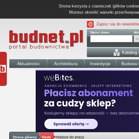
Strona korzysta z ciasteczek (plików cookies
Możesz określić warunki przechowywani
Zapisz się do newslette
Wpisz słowo
Wyb
Katalog
Aktualności
Architektura
Inwestycje
Budowa i
miejsce do pracy
Strona główna
Hasło