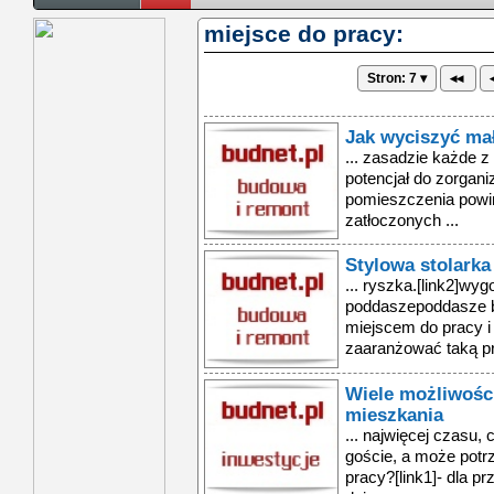
miejsce do pracy:
Stron: 7 ▾
◂◂
Jak wyciszyć ma
... zasadzie każde 
potencjał do zorgani
pomieszczenia powin
zatłoczonych ...
Stylowa stolarka
... ryszka.[link2]wyg
poddaszepoddasze 
miejscem do pracy 
zaaranżować taką pr
Wiele możliwośc
mieszkania
... najwięcej czasu,
goście, a może pot
pracy?[link1]- dla 