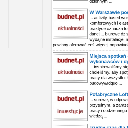
dziennym ...
W Warszawie pow
... activity-based w
komfortowych i elas
praktyce oznacza to
danej ... biurowe dzis
wydajne instalacje.
powinny oferować coś więcej. odpowiada
Miejsca spotkań 
wykonawców i d
... inspirowaliśmy si
chcieliśmy, aby spo
pracy dla wszystkic
budowy&rdquo ...
Pofabryczne Loft
... surowe, w odpowie
przytulnym, a zara
pracy i codziennego 
wiedzą ...
Trudny czas dla 