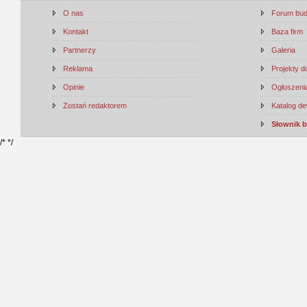
O nas
Forum bu
Kontakt
Baza firm
Partnerzy
Galeria
Reklama
Projekty 
Opinie
Ogłoszenia
Zostań redaktorem
Katalog d
Słownik 
/*
*/