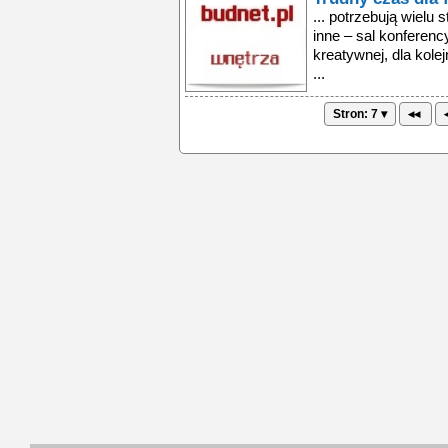
... potrzebują wielu
inne – sal konferenc
kreatywnej, dla kol
...
Stron: 7 ▾
◂◂