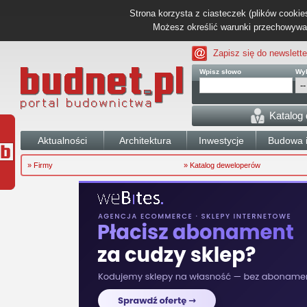
Strona korzysta z ciasteczek (plików cookies
Możesz określić warunki przechowywani
Zapisz się do newslette
Wpisz słowo
Wyb
Katalog
Aktualności
Architektura
Inwestycje
Budowa i
» Firmy
» Katalog deweloperów