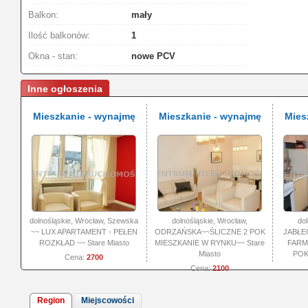
Balkon:
mały
Ilość balkonów:
1
Okna - stan:
nowe PCV
Inne ogłoszenia
Mieszkanie - wynajmę
Mieszkanie - wynajmę
Mies
dolnośląskie, Wrocław, Szewska
dolnośląskie, Wrocław,
dol
~~ LUX APARTAMENT - PEŁEN
ODRZAŃSKA~~ŚLICZNE 2 POK
JABŁE
ROZKŁAD ~~ Stare Miasto
MIESZKANIE W RYNKU~~ Stare
FARM
Miasto
POK
Cena:
2700
Cena:
2100
Region
Miejscowości