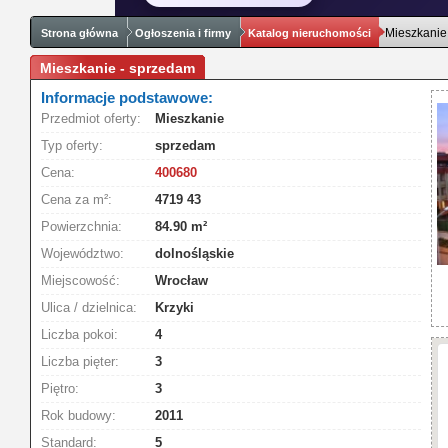
Mieszkanie
Strona główna
Ogłoszenia i firmy
Katalog nieruchomości
Mieszkanie - sprzedam
Informacje podstawowe:
Przedmiot oferty:
Mieszkanie
Typ oferty:
sprzedam
Cena:
400680
Cena za m²:
4719 43
Powierzchnia:
84.90 m²
Województwo:
dolnośląskie
Miejscowość:
Wrocław
Ulica / dzielnica:
Krzyki
Liczba pokoi:
4
Liczba pięter:
3
Piętro:
3
Rok budowy:
2011
Standard:
5