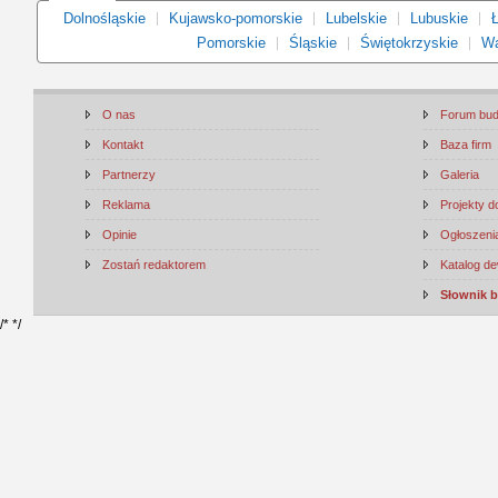
Dolnośląskie
Kujawsko-pomorskie
Lubelskie
Lubuskie
Ł
Pomorskie
Śląskie
Świętokrzyskie
Wa
O nas
Forum bu
Kontakt
Baza firm
Partnerzy
Galeria
Reklama
Projekty 
Opinie
Ogłoszenia
Zostań redaktorem
Katalog d
Słownik 
/*
*/